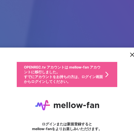
新規登録
OPENREC.tv アカウントは mellow-fan アカウ
OPENREC.tvアカウントはmellow-fanアカウン
パーソナルデータの登録
限定コミュニティ参加方法
ントに移行しました。
トに統合しました。
すでにアカウントをお持ちの方は、ログイン画面
こちらからOPENREC.tvでログイン中のアカウ
からログインしてください。
ント情報を引き継ぐことができます。
動画プレイリストを選択
生年月
固定動画に設定
不適切なユーザーとして報告します
ファンレター
サブスクシェア
OPENREC.tv アカウントは mellow-fan アカウ
@
新規登録
ログイン
か？
年
月
ントに移行しました。
マイページに表示されている動画 (ライブ配信、配信予定、ア
すでにアカウントをお持ちの方は、ログイン画面
ーカイブ、アップロード動画) をページのトップに1つ固定で
いにしえのゼロ
応援している配信者にファンレターを送ることができま
生年月は登録後に変更できません。
認証コードの入力
できるプレイリストがありません。プレイリストは動画の再生画面で作
からログインしてください。
きます。動画タイトル横のメニューより設定することができま
す。好きなデザインを選んでメッセージを書いたり、エ
ログイン
す。
@
yuki0110
ご確認ください
す。
メールアドレスで新規登録
メールアドレスでログイン
問題を選択してください
ールアイテムでデコレーションして、配信者に届けまし
性別
ょう！
メールアドレスにメールを送信しました。30分以内にメ
パスワード再設定
詳しくはこちら
この限定コミュニティは、Discordで提供されています。
フォロー 2
入力していただいたメールアドレス
ファンレター
男性
女性
その他
問題を選択してください
※ファンレター機能は有料サービスです。
ール記載の6桁の認証コードを入力してください。
利用規約とプライバシーポリシーが更新されました。
または
または
ポイントが不足しています
に、パスワード再設定用URLを記載
セッションの有効期限が切れたた
Discordアカウントをお持ちでない方
サービスを利用するには変更後の内容をご確認いただ
わいせつな表現
認証コード
検索履歴をすべて削除しますか？
ブロックリストに追加しますか？
この動画の公開は終了しました
登録したメールアドレスを入力し、送信してください。
お住まいの地域
されたメールを送信しましたのでご
め、ログアウトしました
き、同意していただく必要があります。
X
X
Discordとは？からDiscordにアクセス
mellowポイントの購入に進みますか？
他者を誹謗中傷する表現
0
6
確認ください
ログインまたは新規登録すると
Discordアカウントを作成
キャンセル
mellow-fanをよりお楽しみいただけます。
いいえ
OK
はい
OK
利用規約
を確認しました。
0
500
著作権の侵害
Google
Google
キャプチャ
プレイリスト
フォロー
フォロワー
プレミアム会員に入会
mellow-fan のメールアドレス（mellow-fan.comドメイン
OK