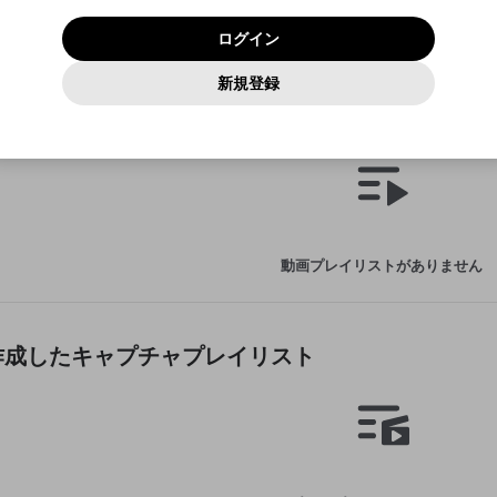
いいえ
はい
利用規約
および
プライバシーポリシー
に同意頂いた上で次にお
この画面からDiscordに参加する
プライバシーポリシー
を確認しました。
及びcs.openrec.co.jpドメイン）が受信拒否設定に含まれて
ログイン
進みください。
OK
プライバシーの侵害
ご登録いただいた情報はサービスの向上を目的として
動画プレイリストがありません
再設定する
いないかご確認ください。
ログイン
Yahoo! JAPAN
Yahoo! JAPAN
使用いたします。
Discordは第三者が提供するコミュニティーサービスで、mellow-
報告された問題については、利用規約に違反しているかどうか
動画
キャプチャ
パスワードを忘れた方は
こちら
過激な暴力や自傷行為
確認しました
fanとは関わりがありません。Discordに関してのお問い合わせには
一部サービスをご利用いただくには、生年月の登録が
をスタッフが確認します。
この機能をむやみに使用すること
新規登録
動画プレイリストを選択
お答えすることができません。Discordの仕様変更により、限定コ
アカウントをお持ちですか？
アカウントを作成する
入力
必要です。
は、利用規約違反になります。
Appleでサインアップ
Appleでサインイン
ミュニティ特典の提供が終了する可能性がありますが、その際の補
なりすまし行為
作成した動画プレイリスト
ご登録いただいた情報は公開されません。
償は一切行いません。外部サービスとのID連携に関する同意事項に
動画のプレイリストを一つ選択すると、そのプレイリストの動
同意の上、参加をお願いします。
出会いを誘導する行為
閉じる
画をマイページの上部にリストで表示することができます。
ファンレターを作成
送信
mellow-fanの
mellow-fanの
利用規約
利用規約
・
・
プライバシーポリシー
プライバシーポリシー
・
・
外部サービ
外部サービ
外部サービスとのID連携に関する同意事項
登録
スとのID連携に関する同意事項
スとのID連携に関する同意事項
に同意頂いた上で、次にお進み
に同意頂いた上で、次にお進み
閉じる
ねずみ講やマルチ商法
アカウント作成
動画プレイリストを選択
ください
ください
Discordとは？
Discordに参加する
誤解を招く配信設定
あとで登録
mellow-fanからのお得な情報をメールで受け取
動画プレイリストがありません
ゲームの録画禁止区域の配信
る
改造版・海賊版ソフトの配信
政治的・宗教的・人種的な内容
作成したキャプチャプレイリスト
その他の問題