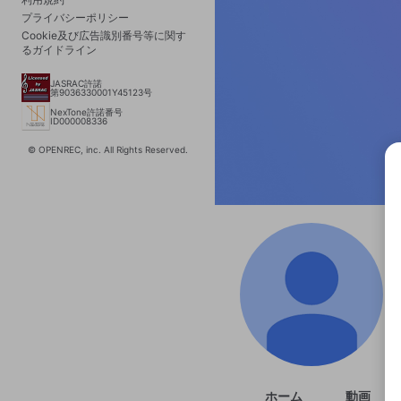
プライバシーポリシー
Cookie及び広告識別番号等に関す
るガイドライン
JASRAC許諾
第9036330001Y45123号
NexTone許諾番号
ID000008336
© OPENREC, inc. All Rights Reserved.
選択
きま
ホーム
動画