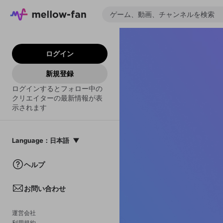
ログイン
新規登録
ログインするとフォロー中の
クリエイターの最新情報が表
示されます
Language
：
日本語
日本語
ヘルプ
English
お問い合わせ
中文(簡体)
한국어
運営会社
利用規約