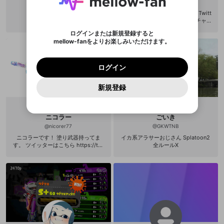
ポイントが不足しています
した。 サービスを利用するには変更後の内容を
@
ron19400
@
HARUKITI0610
Discordアカウントをお持ちでない方
スに、パスワード再設定用URLを
セッションの有効期限が切れたた
登録したメールアドレスを入力し、送信してくださ
わいせつな表現
チームメンバーに追加しますか？
ブロックリストに追加しますか？
この動画の公開は終了しました
お住まいの地域
オプレでは動画配信しないよ。 Twitt
ご確認いただき、同意していただく必要があり
認証コード
い。
記載されたメールを送信しました
め、ログアウトしました
er、オプレフォロー、YouTubeチャン
Discordとは？からDiscordにアクセス
X
X
ます。
mellowポイントの購入に進みますか？
他者を誹謗中傷する表現
ネル登録お願いします🙏YouTubeで
のでご確認ください
0
6
ログインまたは新規登録すると
はライブ配信やってます！！是非見
Discordアカウントを作成
mellow-fanをよりお楽しみいただけます。
キャンセル
キャンセル
OK
はい
OK
0
500
に来てね！ Twitter→http://twitter.c
著作権の侵害
Google
Google
利用規約
プレミアム会員に入会
を確認しました。
OK
om/Hulclu0610 YouTube→https://w
いいえ
はい
mellow-fan のメールアドレス（mellow-fan.comド
この画面からDiscordに参加する
利用規約
および
プライバシーポリシー
に同意頂いた上で
ログイン
ww.youtube.com/channel/UCUwaO
プライバシーポリシー
を確認しました。
メイン及びcs.openrec.co.jpドメイン）が受信拒否設
次にお進みください。
OK
プライバシーの侵害
ご登録いただいた情報はサービスの向上を目的
8RAnTFSAJQBCQRN17g ディスコ、
ログイン
再設定する
動画プレイリストがありません
定に含まれていないかご確認ください。
Yahoo! JAPAN
Yahoo! JAPAN
Skypeもやってます！ ディスコID→
Discordは第三者が提供するコミュニティーサービスで、
として使用いたします。
報告された問題については、利用規約に違反しているか
動画プレイリストを選択
パスワードを忘れた方は
こちら
過激な暴力や自傷行為
はるくぅ#4918 サブ垢ディスコID→
mellow-fanとは関わりがありません。Discordに関してのお
一部サービスをご利用いただくには、生年月の
どうかをスタッフが確認します。
この機能をむやみに使
新規登録
確認しました
はるくぅ【サブ垢】#2754 Skypena
問い合わせにはお答えすることができません。Discordの仕
アカウントをお持ちですか？
アカウントを作成する
登録が必要です。
me→はるくぅ♪♪ 詳しくはDMで....
用することは、利用規約違反になります。
様変更により、限定コミュニティ特典の提供が終了する可能
入力
なりすまし行為
Appleでサインアップ
Appleでサインイン
動画のプレイリストを一つ選択すると、そのプレイ
ご登録いただいた情報は公開されません。
性がありますが、その際の補償は一切行いません。外部サー
リストの動画をマイページの上部にリストで表示す
ビスとのID連携に関する同意事項に同意の上、参加をお願い
閉じる
ることができます。
出会いを誘導する行為
ファンレターを作成
ニコラー
ごいき
します。
送信
mellow-fanの
mellow-fanの
利用規約
利用規約
・
・
プライバシーポリシー
プライバシーポリシー
・
・
外部
外部
@
nicorer77
@
GKWTNB
登録
外部サービスとのID連携に関する同意事項
サービスとのID連携に関する同意事項
サービスとのID連携に関する同意事項
に同意頂いた上
に同意頂いた上
閉じる
ねずみ講やマルチ商法
動画プレイリストを選択
アカウント作成
ニコラーです！ 塗り武器持ってま
イカ系アラサーおじさん Splatoon2
で、次にお進みください
で、次にお進みください
す。 ツイッターはこちら https://twi
全ルールX
誤解を招く配信設定
tter.com/paburo_nicorer YouTubeは
あとで登録
Discordとは？
Discordに参加する
こちら https://m.youtube.com/chan
mellow-fanからのお得な情報をメールで受
nel/UCZiHZV1QLLkbNZOq4dQQFZg
ゲームの録画禁止区域の配信
け取る
ニコラー実績 第2回近畿甲子園屋台
側3位 第3回近畿甲子園イカス号3位
改造版・海賊版ソフトの配信
イカップルLF優勝 けろあきCUP優勝
バケツオンリー杯準優勝 ローラー杯
準優勝 ガチアサリ杯3位 405杯ベス
政治的・宗教的・人種的な内容
ト4 ブラスターカップ 花火杯4位 Oo
zily杯ベスト4 θ杯ベスト4 ラピラビ