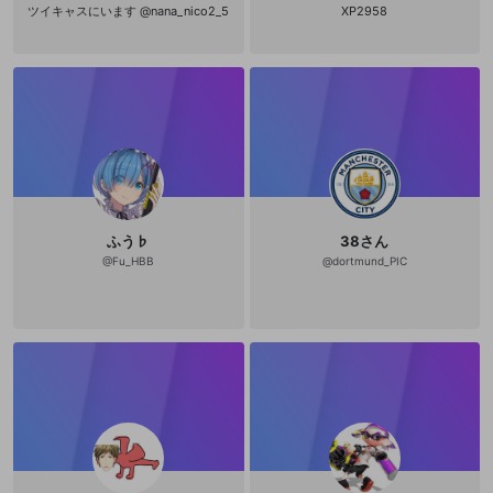
ツイキャスにいます @nana_nico2_5
XP2958
ふう♭
38さん
@
Fu_HBB
@
dortmund_PIC