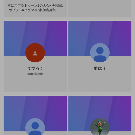
主にスプラトゥーン2の大会や対抗戦
やプラベ&タグマ等‼参加者募集‼ 気
軽にコメください♪ Twitter: hagepo
yo1102021 switch : 3009 4340 134
3 主な大会実績 ・マーカーズカップ1
th(1/128) EMP(はげぽよ ぼり ひでお
yuu) ・マーカーズカップ4th Best8 ﾁ
ﾁﾓﾑｰｽﾞ(はげぽよ あとばる かえる 神
崎) 仲良し配信者様 しぐれっちさん h
ttps://www.youtube.com/channel/U
CLK5CB4tiYZgQ4nlXcoxTJA スプラ
やお絵描き配信されてます！ 気軽に
コメントしてあげてください！
てつろう
針はり
@
norion99