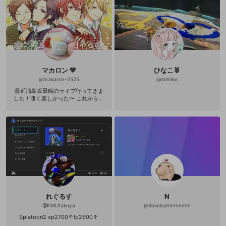
マカロン 💚
ひなこ🐰
@
makaron-2525
@
mimiko
最近浦島坂田船のライブ行ってきま
した！凄く楽しかった〜 これからず
っとファンでいる！！ うらたさんが
可愛いすぎて… どうも、マカロンで
す！ フォローがこんなに増えるなん
て…😂 皆様ありがとうございます❗❗
ゲーム実況ではゆっくりロングタイ
ムさん、ユッカさんが大好きで
す！！ あと、歌い手・浦島坂田船や
天月さんほかにもたくさんいます
が、とにかく歌い手が大好きです！
気が合う人は話しかけてください！
(返事遅れるかもしれません(・
∀・；)) フォロー返します！絶対！
れぐるす
N
フォローしてくださると、嬉しいで
す(*´∇｀)✨
@
KMUtakuya
@
doseisannnnnnnn
Splatoon2 xp2700↑lp2600↑