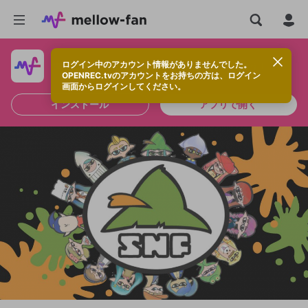
ログイン中のアカウント情報がありませんでした。
快適に視聴するなら、アプリをインストールしよう！
OPENREC.tvのアカウントをお持ちの方は、ログイン
画面からログインしてください。
インストール
アプリで開く