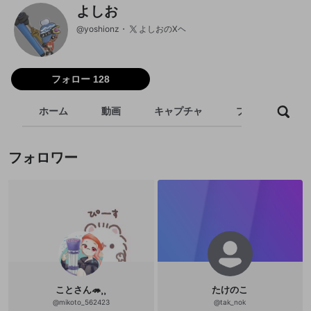
よしお
@
yoshionz
よしおのXヘ
フォロー 128
ホーム
動画
キャプチャ
プレイリスト
フォロワー
ことさん🦔⸒⸒
たけのこ
@
mikoto_562423
@
tak_nok