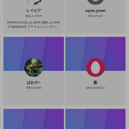
その他の問題
杯ベスト8 エリア杯ベスト8 Splated
杯ベスト8 Splated杯ベスト16 Splat
レイピア
ayun_yuun
ed杯ベスト16 ミックス杯ベスト16 S
yCUPベスト16 SyCUPベスト16 SAN
@
pi_a_reirei
@
ayunyun
杯ベスト16 glory cupベスト16 イカ
twitter.com/pi_a_reirei (@pi_a_reire
ップルLFベスト16 WFB杯ベスト24
i) Splatoon2 プライムシューターコ
ラボ 全ルールS＋50 Splatoon カー
ボンローラー初期ギアカンスト H3リ
ールガンチェリー、バケットスロッ
シャーその他カンスト ・他にやるゲ
ーム ポケットモンスター Minecraft
ゼルダの伝説 シャドウバース マリオ
カート8DX
ぱおぞ~
藍
@
Paospl00
@
kaneki4523