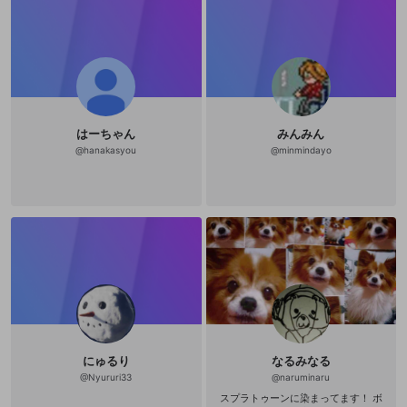
はーちゃん
みんみん
@
hanakasyou
@
minmindayo
にゅるり
なるみなる
@
Nyururi33
@
naruminaru
スプラトゥーンに染まってます！ ボ