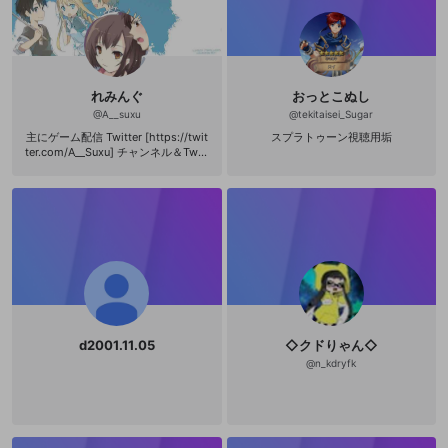
れみんぐ
おっとこぬし
@
A__suxu
@
tekitaisei_Sugar
主にゲーム配信 Twitter [https://twit
スプラトゥーン視聴用垢
ter.com/A__Suxu] チャンネル＆Twitt
erのフォローよろしくお願いします
d2001.11.05
◇クドりゃん◇
@
n_kdryfk