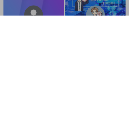
やつはし
はるるん
@
uousaou7878
@
Yosiharu8415
Pro Gaming Team @ORTHROS_GG
STREAMER Twitter→https://twitter.
com/Hinano3k よかったらフォロー
エール宜しくね(*ˊᵕˋ*) スプラトゥー
ンメインで配信します〜 コメント大
歓迎です〜 ゲームの良さを伝えれた
らなと思います🎮ᔦꙬᔨ YouTube→ h
ttps://youtube.com/channel/UCytd
hnkcqUA1njZqd1U1PUg
あると。
ミルキー
@
yosame07
@
milkyadm
スプラ/Switchフォトナ/コンパス