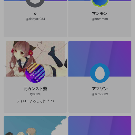
o
マンモン
@
oideyo1984
@
mammon
元カンスト勢
アマゾン
@
0819j
@
Taro3609
フォローよろしく(*´꒳`*)