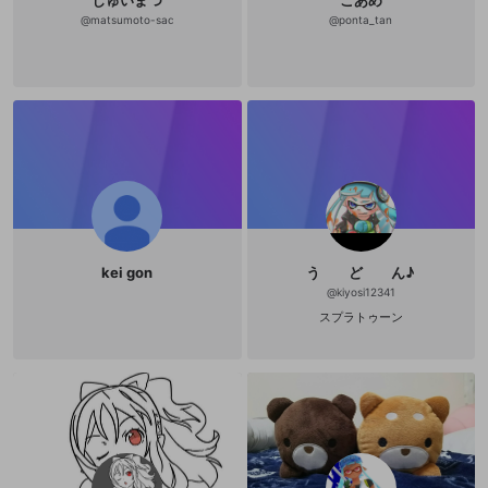
じゅいまつ
こあめ
@
matsumoto-sac
@
ponta_tan
kei gon
う ど ん♪
@
kiyosi12341
スプラトゥーン