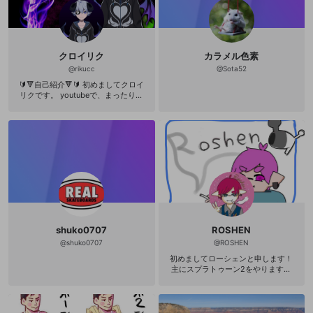
クロイリク
カラメル色素
@
rikucc
@
Sota52
🔰🔻自己紹介🔻🔰 初めましてクロイ
リクです。 youtubeで、まったりゲ
ーム実況動画など作って活動してま
す。 オープンレックではモンスター
ハンターシリーズをメインに生配信
してます。 ▼モンハンの経歴 MH
片手剣 532時間 HR０ MHG 片手剣
821時間 HR0 MHP ハンマー 345時
間 HR0 MH2 弓 480時間 HR０ MH
P2 弓 5828時間 HR6 MHF 太刀 1
500時間 HR436 MHP2G オール 8
233時間 HR9 MHP3 片手剣 1453
時間 HR６ MHP3HD 弓 1453時間 HR
６ MHG_Wii 未購入 MH3 ボウガ
shuko0707
ROSHEN
ン 879時間 HR０ MH3G 片手剣 14
時間 HR０ MH3GHD 未購入 MH4
@
shuko0707
@
ROSHEN
大剣 320時間 HR121 MH4G 大剣
初めましてローシェンと申します！
648時間 HR201 MHX 弓 350時間
主にスプラトゥーン2をやります！
HR102 MHXX 弓 480時間 HR168
☆スプラトゥーン2 ・ノヴァメイン
MHXXNS 未購入 📺放送時間📺 金曜
・ウデマエオールX(各ルール数値詳
２３時～２時頃 毎週ではないですが
細は随時ガチマ放送で更新中) 以下
配信やってます 👍是非フォローして
最高値 エリア：2581.7 ヤグラ：