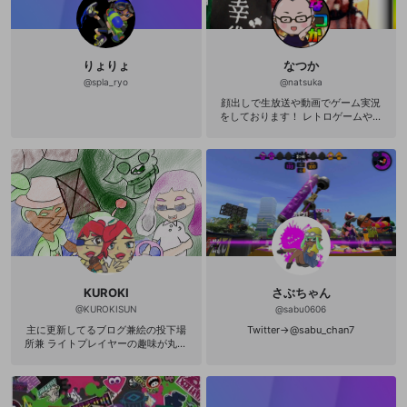
りょりょ
なつか
@
spla_ryo
@
natsuka
顔出しで生放送や動画でゲーム実況
をしております！ レトロゲームや初
見プレイ、色々やっていきたいで
す！ みんなでわいわい楽しい配信を
目指して！ 【なつかTwitter】 http://
twitter.com/natsuka79 【Youtube】
https://www.youtube.com/user/sas
asdf 公式サイト http://natsuka051
0.com/
KUROKI
さぶちゃん
@
KUROKISUN
@
sabu0606
主に更新してるブログ兼絵の投下場
Twitter→@sabu_chan7
所兼 ライトプレイヤーの趣味が丸わ
かりになるところ・ｗ・つ http://kur
okinecosky.blog133.fc2.com/ が
っつり絡んでくる人大好きで有名なK
UROKIさんやで さいきんepicクリ