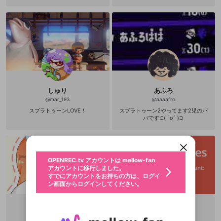
しゅり
あふろ
@
mar_193
@
aaaafro
新規登録
スプラトゥーンLOVE！
スプラトゥーン2やってます2児のパ
OPENREC.tv アカウントは mellow-fan
OPENREC.tvアカウントはmellow-fanア
限定コミュニティ参加方法
パです⊂( ˆoˆ )⊃
パーソナルデータの登録
アカウントに移行しました。
カウントに統合しました。
すでにアカウントをお持ちの方は、ログイ
こちらからOPENREC.tvでログイン中のア
動画プレイリストを選択
ン画面からログインしてください。
カウント情報を引き継ぐことができます。
生年月
固定動画に設定
不適切なユーザーとして報告しま
ファンレター
OPENREC.tv アカウントは mellow-fan
サブスクシェア
@
新規登録
ログイン
すか？
年
月
アカウントに移行しました。
マイページに表示されている動画 (ライブ配信、配
認証コードの入力
すでにアカウントをお持ちの方は、ログイ
生年月は登録後に変更できません。
信予定、アーカイブ、アップロード動画) をページ
選択できるプレイリストがありません。
応援している配信者にファンレターを送ることがで
ン画面からログインしてください。
ご確認ください
のトップに1つ固定できます。動画タイトル横のメ
ログイン
プレイリストは動画の再生画面で作成で
きます。好きなデザインを選んでメッセージを書い
ニューより設定することができます。
メールアドレスで新規登録
メールアドレスでログイン
問題を選択してください
この限定コミュニティは、Discordで提供されてい
性別
きます。
たり、エールアイテムでデコレーションして、配信
メールアドレスにメールを送信しました。30分以内
パスワード再設定
ます。
者に届けましょう！
にメール記載の6桁の認証コードを入力してくださ
入力していただいたメールアドレ
男性
女性
その他
利用規約とプライバシーポリシーが更新されま
問題を選択してください
詳しくはこちら
ふーりんഒゆの厨
はるくぅ
※ファンレター機能は有料サービスです。
い。
または
または