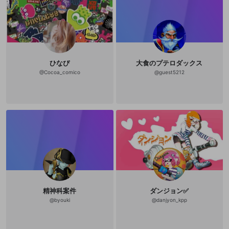
エイターになりました「KUROKI-SU
N」 ここにいないときはここで配信y
outube＾ｍ＾つ https://www.youtu
be.com/channel/UCzNuFckmnsT9K
UxIeH9oIRw ゲームの腕は「あんま
りうまくないけど、のみこみははや
い」程度の ライトプレイヤーを自称
しています・ｗ・（どーん ここで配
ひなぴ
大食のプテロダックス
信してない時はよそ配信してっかも
だけど、 まあみんな見てくれる方に
@
Cocoa_comico
@
guest5212
おいらの配信傾向は傾く・・・かも
しれない＾ｗ＾（ニコッ プロフ絵は
適当に気分の自前調達で更新します
＾ｗ＾ この色塗り範囲のてきとうさ
がライトプレイヤーらしさだ！・
ｗ・ よく実況の声は？って聞かれる
けど、 お客さんの入りと家族間の声
のやりとりが多い為、 基本昼間とか
家族居る時間帯はできないけど、 気
が向いたら機器自体はあｒｙ、 その
分コメント欄で適当におもったこと
をわりとがんがんつぶやいてくスタ
イルでやってますということを描き
たいだけでこれだけプロフを埋める
ことに成功する女子力・ｗ・ まあ動
精神科案件
ダンジョン✅
画にコメントがんがんしてくれた方
@
byouki
@
danjyon_kpp
がテンション的にはあがるので、 ソ
ロゲーなら特にガッツリコメントを
入れて チャット死を狙ってみてくだ
さい・ｗ・ 簡単なゲームほど慢心し