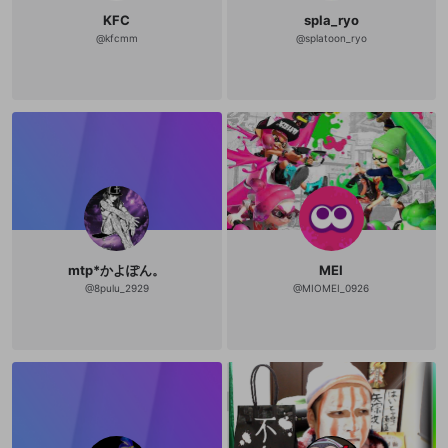
KFC
spla_ryo
@
kfcmm
@
splatoon_ryo
mtp*かよぽん。
MEI
@
8pulu_2929
@
MIOMEI_0926