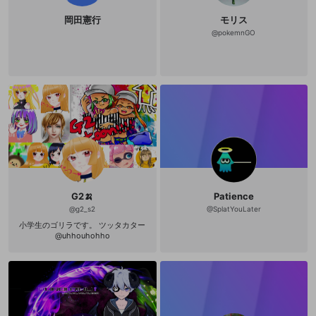
岡田憲行
モリス
@
pokemnGO
G2🍌
Patience
@
g2_s2
@
SplatYouLater
小学生のゴリラです。 ツッタカター
@uhhouhohho