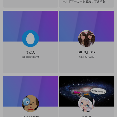
ールドマーカーを愛用してますお NN
ID:kei13saki24nm フレンドになって
くらさいwww (のりおじさんの影響
でボールド教へ入信！！) 去年のクリ
スマスに自分へのご褒美に買ったの
で、出遅れですがカムバックゾンビ
一筋で頑張るんで！！！ 突撃(-(-ω(-
ω(｀・ω・´)ω-)ω-)-)開始！ フレン
ド募集してます！下手な小僧(29歳)
で良ければタグマしたいれす(＞＜==
=＜%%%% ニコ生主もやってます
ー！ http://com.nicovideo.jp/comm
unity/co19035 http://com.nicovide
うどん
SIHO_0317
o.jp/community/co3152193 イカ、
の塩辛で有名な函館出身の道産子で
@
aajajdtmtmt
@
SIHO_0317
す( ･ᴗ･ ) 現在都会で仕事だったりス
プラトゥーンだったりetc... <:コ彡<:
コ彡<:コ彡<:コ彡<:コ彡<:コ彡<:コ彡
<:コ彡<:コ彡<:コ彡 ΣΣ(･ω･´ ) ΣΣ(･
ω･´ ) スプラトゥーン2発売前にＳ＋
になる事を目標にします！！！ スプ
ラトゥーン世界では 常にガチボッチ
でなんで宜しくお願いします(´ ◉ω◉ `
三 ´ ◉ω◉ `)ひゅんひゅん