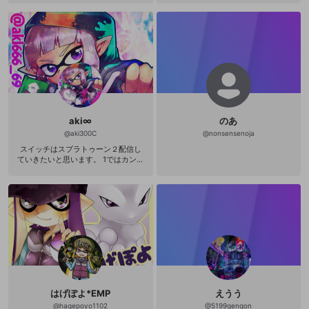
てるから釣れるよ！＾ｗ＾ 非常に多
趣味なので、たとえば今期のアニメ
何見てる？とか聴かれても、 だいた
いニコニコとプライムと地上波で
「一話みたらとりあえずそのうち全
話みるマン」です・ｗ・ 好きな奴は
通常速だけど、微妙なやつは 盛り上
がってくるまで倍速でみてるところ
あるというか そもそもゲームしなが
ら見てるから、けっこういい加減な
解釈で 話をきいてたりそーでもなか
ったりします＠ｗ＠（ドヤァ 正直言
aki∞
のあ
って乙女系だろうがBLであってもや
@
aki300C
@
nonsensenoja
おい展開になっても 実写すら話とし
スイッチはスプラトゥーン２配信し
て楽しめるクチなので アマゾンプラ
ていきたいと思います。 1ではカンス
イムビデオのおすすめとかｒｙ
トしましたが2でも頑張ります♪ ニコ
生からこちらへ移行すると思いま
す。 PUBG配信もするので宜しくお
願いいたします！ フレンド募集中で
す！ 皆様登録お願いします！ 相互フ
ォロー致します。 来てない方は言っ
て下さい(^^) Twitterはこちら http
s://twitter.com/aki666_69?lang=ja
はげぽよ*EMP
えうう
@
hagepoyo1102
@
5199gengon