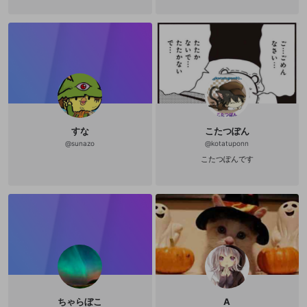
すな
こたつぽん
@
sunazo
@
kotatuponn
こたつぽんです
ちゃらぼこ
A