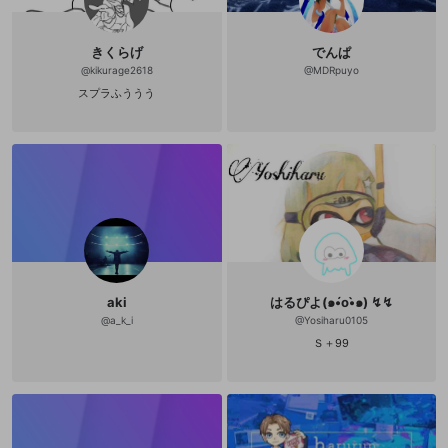
きくらげ
でんぱ
@
kikurage2618
@
MDRpuyo
スプラふううう
aki
はるぴよ(๑•́o•̀๑) ↯↯
@
a_k_i
@
Yosiharu0105
Ｓ＋99