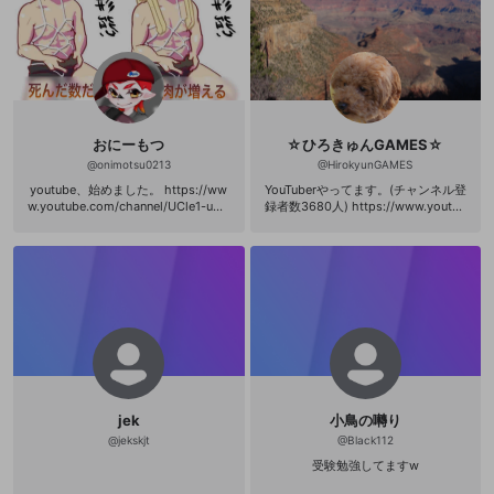
放送に遊びに来てくださいね👍 ====
2693.5 ホコ：2606.9 アサ
=============== 🚫【当チャンネ
リ：2594.9 ☆(旧)スプラトゥーン ・
ル注意事項】🚫 🔥酷い暴言や、露骨
2015.11.26初カンスト ・カンスト武
な下ネタ、 プレイしてる方への中
器(6種) ノヴァネオ ロンタム
傷、 他のリスナーさんが不快に思
スシコラ ロラコラ リッカスコ
う コメントはお控えください。
(スペ延2.5付き) シャプマ ☆主な
（注意してもやめない場合ブロック
放送時間帯 不定期 ☆コメントやフ
する場合があります） 🔥フレンド依
ォローに関して 基本的にコメント
頼などは、現在募集しておりません
おにーもつ
☆ひろきゅんGAMES☆
はなんでもして頂いて結構です。た
=================== 🔻Official
だし、誹謗･中傷等は主のことだけで
@
onimotsu0213
@
HirokyunGAMES
Web Site🔻 http://rikucc.wixsite.co
お願いしたいです。 フォローに関
m/camellia 🔻youtube🔻 https://ww
youtube、始めました。 https://ww
YouTuberやってます。(チャンネル登
しては特に増やしたいと思っており
w.youtube.com/user/rikucc 🔻日常
w.youtube.com/channel/UCle1-uOB
録者数3680人) https://www.youtub
ません。もし、楽しいと思っていた
ブログ🔻 http://rikucc.blog.jp/ 🔻Tw
YwPWy5o8wAy8jgg?view_as=subs
e.com/channel/UCLClBkdXDDPXW
だ けたなら気まぐれにしてくださ
itter🔻 https://twitter.com/kuroi_rik
criber 配信後は…そうだね、プロテイ
pUxX3u2ofQ いろんなゲームをやっ
い、という程度です。笑 ☆抱負 あ
u =================== 💬お仕
ンだね！ アイコンは 彗月さん から、
てるので、皆さんのためにアップし
くまでゲームなので「楽しくやる」
事、コラボ、イラスト、お便りなど
カバー絵は ツイさん から頂きまし
ていきたいと思います。社会人4年
ということを忘れない！ 「楽し
はHPから連絡することができます。
た、ありがとうございます！
目。よろしくお願い致します。
く」をモットーに放送していきます
のでよろしくお願いします！ Twitter
→http://twitter.com/roshen113 気軽
にフォローお願いします！
jek
小鳥の囀り
@
jekskjt
@
Black112
受験勉強してますw