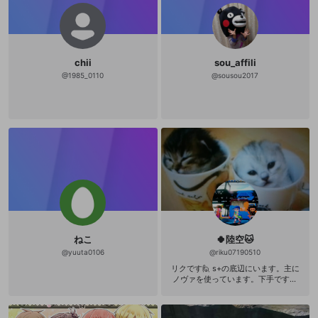
chii
sou_affili
@
1985_0110
@
sousou2017
ねこ
🍀陸空🐱
@
yuuta0106
@
riku07190510
リクです🙋 s+の底辺にいます。主に
ノヴァを使っています。下手ですが
よろしくお願いします(*´ω｀*)