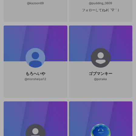
@
kazoon69
@
pudding_0609
フォローしてね♪( ´▽｀)
もろへいや
ゴブマンキー
@
moroheiya12
@
potaka