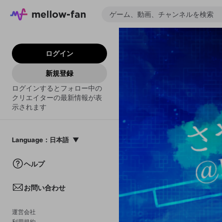
ログイン
新規登録
ログインするとフォロー中の
クリエイターの最新情報が表
示されます
Language
：
日本語
日本語
ヘルプ
English
お問い合わせ
中文(簡体)
한국어
運営会社
利用規約