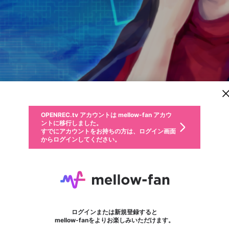
新規登録
OPENREC.tv アカウントは mellow-fan アカウ
OPENREC.tvアカウントはmellow-fanアカウン
投稿を作成
パーソナルデータの登録
限定コミュニティ参加方法
ントに移行しました。
トに統合しました。
すでにアカウントをお持ちの方は、ログイン画面
こちらからOPENREC.tvでログイン中のアカウ
からログインしてください。
ント情報を引き継ぐことができます。
動画プレイリストを選択
全体公開
生年月
固定動画に設定
不適切なユーザーとして報告します
ファンレター
サブスクシェア
全体公開
OPENREC.tv アカウントは mellow-fan アカウ
@
新規登録
ログイン
か？
年
月
0
50
ントに移行しました。
マイページに表示されている動画 (ライブ配信、配信予定、ア
すでにアカウントをお持ちの方は、ログイン画面
ーカイブ、アップロード動画) をページのトップに1つ固定で
さや
応援している配信者にファンレターを送ることができま
生年月は登録後に変更できません。
認証コードの入力
できるプレイリストがありません。プレイリストは動画の再生画面で作
からログインしてください。
きます。動画タイトル横のメニューより設定することができま
す。好きなデザインを選んでメッセージを書いたり、エ
ログイン
す。
@
yorubiore
さやのXヘ
ご確認ください
す。
メールアドレスで新規登録
メールアドレスでログイン
問題を選択してください
ールアイテムでデコレーションして、配信者に届けまし
性別
ょう！
メールアドレスにメールを送信しました。30分以内にメ
パスワード再設定
詳しくはこちら
この限定コミュニティは、Discordで提供されています。
フォロー 823
入力していただいたメールアドレス
ファンレター
男性
女性
その他
問題を選択してください
※ファンレター機能は有料サービスです。
ール記載の6桁の認証コードを入力してください。
この投稿を固定しますか？
利用規約とプライバシーポリシーが更新されました。
サブスクに入会するとこのコンテン
または
または
ポイントが不足しています
投稿を削除しますか？
に、パスワード再設定用URLを記載
セッションの有効期限が切れたた
Discordアカウントをお持ちでない方
サービスを利用するには変更後の内容をご確認いただ
わいせつな表現
0
250
認証コード
ツを表示することができます。サブ
検索履歴をすべて削除しますか？
ブロックリストに追加しますか？
この動画の公開は終了しました
登録したメールアドレスを入力し、送信してください。
お住まいの地域
されたメールを送信しましたのでご
め、ログアウトしました
き、同意していただく必要があります。
X
X
今固定している投稿は解除され、この投稿を固定しま
Discordとは？からDiscordにアクセス
スク情報ページに進みますか？
投稿を削除すると、元に戻すことはできません。
mellowポイントの購入に進みますか？
他者を誹謗中傷する表現
0
6
す。
確認ください
ログインまたは新規登録すると
Discordアカウントを作成
キャンセル
mellow-fanをよりお楽しみいただけます。
いいえ
OK
はい
OK
利用規約
を確認しました。
0
500
著作権の侵害
Google
Google
キャプチャ
プレイリスト
フォロー
フォロワー
プレミアム会員に入会
mellow-fan のメールアドレス（mellow-fan.comドメイン
OK