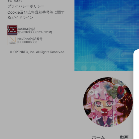
プライバシーポリシー
Cookie及び広告識別番号等に関す
るガイドライン
JASRAC許諾
第9036330001Y45123号
NexTone許諾番号
ID000008336
© OPENREC, inc. All Rights Reserved.
選択
きま
ホーム
動画