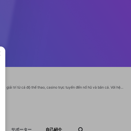
成で
UU88 là nhà cái cá cược trực tuyến uy tín hàng đầu, cung cấp đa dạng các trò chơi giải trí từ cá độ thể thao, casino trực tuyến đến nổ hũ và bắn cá. Với hệ thống bảo mật SSL hiện đại và tốc độ giao dịch nạp rút siêu tốc, UU88 cam kết mang lại môi trường cá cược minh bạch và an toàn tuyệt đối. Đội ngũ hỗ trợ khách hàng chuyên nghiệp 24/7 luôn sẵn sàng giải đáp mọi thắc mắc của người chơi. Website: https://uu88vip.gr.com/ Phone: 0934125877 Địa chỉ: 19640 Hẻm 196 Vườn Lài, Tân Quý, Tân Phú, Thành phố Hồ Chí Minh, Việt Nam Email: uu88vipgrcom@gmail.com Tags: #UU88 #UU_88 #uu88vipgrcom #trangchu_UU88 #dangky_UU88 #linkvao_UU88 https://www.pinterest.com/uu88vipgrcom/ https://www.youtube.com/@uu88vipgrcom/about https://www.tumblr.com/uu88vipgrcom https://x.com/uu88vipgrcom https://500px.com/p/uu88vipgrcom?view=photos https://www.behance.net/uu88vipgrcom https://www.twitch.tv/uu88vipgrcom/about https://myanimelist.net/profile/uu88vipgrcom
サポーター
自己紹介