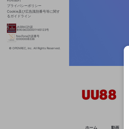
プライバシーポリシー
Cookie及び広告識別番号等に関す
るガイドライン
JASRAC許諾
第9036330001Y45123号
NexTone許諾番号
ID000008336
© OPENREC, inc. All Rights Reserved.
選択
きま
ホーム
動画