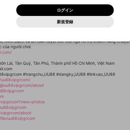
いいえ
はい
利用規約
および
プライバシーポリシー
に同意頂いた上で次にお
この画面からDiscordに参加する
プライバシーポリシー
を確認しました。
及びcs.openrec.co.jpドメイン）が受信拒否設定に含まれて
ログイン
進みください。
OK
プライバシーの侵害
ご登録いただいた情報はサービスの向上を目的として
動画プレイリストがありません
再設定する
いないかご確認ください。
ログイン
Yahoo! JAPAN
Yahoo! JAPAN
使用いたします。
Discordは第三者が提供するコミュニティーサービスで、mellow-
報告された問題については、利用規約に違反しているかどうか
パスワードを忘れた方は
こちら
過激な暴力や自傷行為
確認しました
fanとは関わりがありません。Discordに関してのお問い合わせには
一部サービスをご利用いただくには、生年月の登録が
をスタッフが確認します。
この機能をむやみに使用すること
新規登録
動画プレイリストを選択
お答えすることができません。Discordの仕様変更により、限定コ
アカウントをお持ちですか？
アカウントを作成する
入力
必要です。
は、利用規約違反になります。
Appleでサインアップ
Appleでサインイン
ミュニティ特典の提供が終了する可能性がありますが、その際の補
なりすまし行為
c tuyến uy tín hàng đầu, cung cấp đa dạng các trò chơi giải trí từ c
ご登録いただいた情報は公開されません。
償は一切行いません。外部サービスとのID連携に関する同意事項に
動画のプレイリストを一つ選択すると、そのプレイリストの動
cá. Với hệ thống bảo mật SSL hiện đại và tốc độ giao dịch nạp rút 
同意の上、参加をお願いします。
出会いを誘導する行為
閉じる
画をマイページの上部にリストで表示することができます。
ợc minh bạch và an toàn tuyệt đối. Đội ngũ hỗ trợ khách hàng chuyê
ファンレターを作成
送信
mellow-fanの
mellow-fanの
利用規約
利用規約
・
・
プライバシーポリシー
プライバシーポリシー
・
・
外部サービ
外部サービ
外部サービスとのID連携に関する同意事項
c của người chơi.
登録
スとのID連携に関する同意事項
スとのID連携に関する同意事項
に同意頂いた上で、次にお進み
に同意頂いた上で、次にお進み
閉じる
ねずみ講やマルチ商法
アカウント作成
動画プレイリストを選択
r.com/
ください
ください
Discordとは？
Discordに参加する
誤解を招く配信設定
あとで登録
ờn Lài, Tân Quý, Tân Phú, Thành phố Hồ Chí Minh, Việt Nam
mellow-fanからのお得な情報をメールで受け取
il.com
ゲームの録画禁止区域の配信
る
88vipgrcom #trangchu_UU88 #dangky_UU88 #linkvao_UU88
m/uu88vipgrcom/
改造版・海賊版ソフトの配信
/@uu88vipgrcom/about
uu88vipgrcom
政治的・宗教的・人種的な内容
om
その他の問題
8vipgrcom?view=photos
/uu88vipgrcom
88vipgrcom/about
ofile/uu88vipgrcom