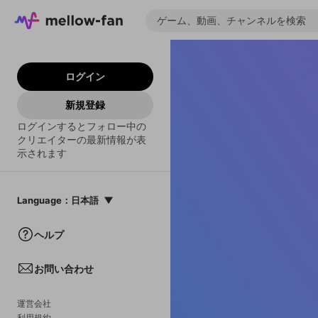
ログイン
新規登録
ログインするとフォロー中の
クリエイターの最新情報が表
示されます
Language
：
日本語
日本語
ヘルプ
English
お問い合わせ
中文(簡体)
한국어
運営会社
利用規約