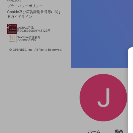
プライバシーポリシー
Cookie及び広告識別番号等に関す
るガイドライン
JASRAC許諾
第9036330001Y45123号
NexTone許諾番号
ID000008336
© OPENREC, inc. All Rights Reserved.
選択
きま
ホーム
動画