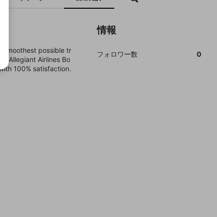
情報
e smoothest possible tr
フォロワー数
0
or Allegiant Airlines Bo
with 100% satisfaction.