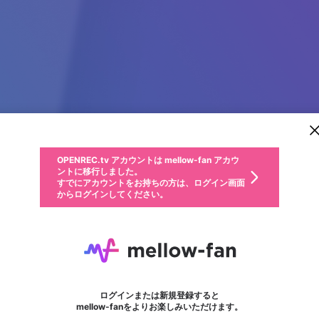
新規登録
OPENREC.tv アカウントは mellow-fan アカウ
OPENREC.tvアカウントはmellow-fanアカウン
パーソナルデータの登録
限定コミュニティ参加方法
ントに移行しました。
トに統合しました。
すでにアカウントをお持ちの方は、ログイン画面
こちらからOPENREC.tvでログイン中のアカウ
からログインしてください。
ント情報を引き継ぐことができます。
動画プレイリストを選択
生年月
固定動画に設定
不適切なユーザーとして報告します
ファンレター
サブスクシェア
OPENREC.tv アカウントは mellow-fan アカウ
@
新規登録
ログイン
か？
年
月
ントに移行しました。
マイページに表示されている動画 (ライブ配信、配信予定、ア
すでにアカウントをお持ちの方は、ログイン画面
ーカイブ、アップロード動画) をページのトップに1つ固定で
Jack John
応援している配信者にファンレターを送ることができま
生年月は登録後に変更できません。
認証コードの入力
できるプレイリストがありません。プレイリストは動画の再生画面で作
からログインしてください。
きます。動画タイトル横のメニューより設定することができま
す。好きなデザインを選んでメッセージを書いたり、エ
ログイン
す。
ご確認ください
す。
メールアドレスで新規登録
メールアドレスでログイン
問題を選択してください
ールアイテムでデコレーションして、配信者に届けまし
性別
ょう！
メールアドレスにメールを送信しました。30分以内にメ
パスワード再設定
詳しくはこちら
この限定コミュニティは、Discordで提供されています。
入力していただいたメールアドレス
男性
女性
その他
問題を選択してください
※ファンレター機能は有料サービスです。
ール記載の6桁の認証コードを入力してください。
フォロー
利用規約とプライバシーポリシーが更新されました。
または
または
ポイントが不足しています
に、パスワード再設定用URLを記載
セッションの有効期限が切れたた
Discordアカウントをお持ちでない方
サービスを利用するには変更後の内容をご確認いただ
わいせつな表現
認証コード
検索履歴をすべて削除しますか？
ブロックリストに追加しますか？
この動画の公開は終了しました
登録したメールアドレスを入力し、送信してください。
お住まいの地域
されたメールを送信しましたのでご
め、ログアウトしました
き、同意していただく必要があります。
X
X
Discordとは？からDiscordにアクセス
mellowポイントの購入に進みますか？
他者を誹謗中傷する表現
0
6
確認ください
ログインまたは新規登録すると
Discordアカウントを作成
キャンセル
mellow-fanをよりお楽しみいただけます。
いいえ
OK
はい
OK
利用規約
を確認しました。
0
500
著作権の侵害
Google
Google
キャプチャ
プレイリスト
フォロー
フォロワー
プレミアム会員に入会
mellow-fan のメールアドレス（mellow-fan.comドメイン
OK