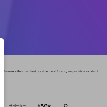
成で
I am Jack John here. We think that vacationing should be enjoyable, not stressful. To ensure the smoothest possible travel for you, we provide a variety of practical features. For your enjoyable journey. Are looking for Allegiant Airlines Booking? Book your flight with allegiantsky. We deliver our best quality services to our customers with 100% satisfaction. Visit - https://www.allegiantsky.com/
サポーター
自己紹介