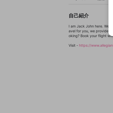
自己紹介
I am Jack John here. We th
avel for you, we provide a v
oking? Book your flight wit
Visit -
https://www.allegia