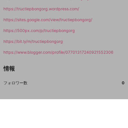
https://tructiepbongorg.wordpress.com/
https://sites.google.com/view/tructiepbongorg/
https://500px.com/p/tructiepbongorg
https://bit.ly/m/tructiepbongorg
https://www.blogger.com/profile/07701317240921552306
情報
フォロワー数
0