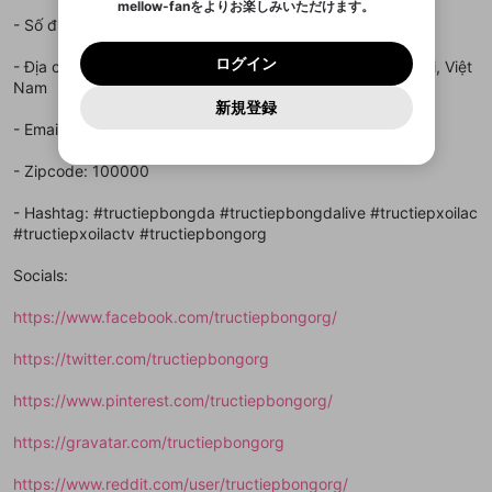
mellow-fanをよりお楽しみいただけます。
キャンセル
OK
OK
0
500
著作権の侵害
Google
Google
利用規約
プレミアム会員に入会
を確認しました。
OK
- Số điện thoại: 0986339869
いいえ
はい
mellow-fan のメールアドレス（mellow-fan.comド
この画面からDiscordに参加する
利用規約
および
プライバシーポリシー
に同意頂いた上で
ログイン
プライバシーポリシー
を確認しました。
メイン及びcs.openrec.co.jpドメイン）が受信拒否設
次にお進みください。
OK
プライバシーの侵害
ご登録いただいた情報はサービスの向上を目的
ログイン
- Địa chỉ: 124 P. Quán Thánh, Quán Thánh, Ba Đình, Hà Nội, Việt
再設定する
動画プレイリストがありません
定に含まれていないかご確認ください。
Yahoo! JAPAN
Yahoo! JAPAN
Discordは第三者が提供するコミュニティーサービスで、
として使用いたします。
報告された問題については、利用規約に違反しているか
Nam
動画プレイリストを選択
パスワードを忘れた方は
こちら
過激な暴力や自傷行為
mellow-fanとは関わりがありません。Discordに関してのお
一部サービスをご利用いただくには、生年月の
どうかをスタッフが確認します。
この機能をむやみに使
新規登録
確認しました
問い合わせにはお答えすることができません。Discordの仕
アカウントをお持ちですか？
アカウントを作成する
登録が必要です。
用することは、利用規約違反になります。
様変更により、限定コミュニティ特典の提供が終了する可能
- Email: info.trutiepbongorg@gmail.com
入力
なりすまし行為
Appleでサインアップ
Appleでサインイン
動画のプレイリストを一つ選択すると、そのプレイ
ご登録いただいた情報は公開されません。
性がありますが、その際の補償は一切行いません。外部サー
リストの動画をマイページの上部にリストで表示す
ビスとのID連携に関する同意事項に同意の上、参加をお願い
閉じる
- Zipcode: 100000
ることができます。
出会いを誘導する行為
ファンレターを作成
します。
送信
mellow-fanの
mellow-fanの
利用規約
利用規約
・
・
プライバシーポリシー
プライバシーポリシー
・
・
外部
外部
登録
外部サービスとのID連携に関する同意事項
サービスとのID連携に関する同意事項
サービスとのID連携に関する同意事項
に同意頂いた上
に同意頂いた上
閉じる
ねずみ講やマルチ商法
- Hashtag: #tructiepbongda #tructiepbongdalive #tructiepxoilac
動画プレイリストを選択
アカウント作成
で、次にお進みください
で、次にお進みください
#tructiepxoilactv #tructiepbongorg
誤解を招く配信設定
あとで登録
Discordとは？
Discordに参加する
Socials:
mellow-fanからのお得な情報をメールで受
ゲームの録画禁止区域の配信
け取る
https://www.facebook.com/tructiepbongorg/
改造版・海賊版ソフトの配信
https://twitter.com/tructiepbongorg
政治的・宗教的・人種的な内容
https://www.pinterest.com/tructiepbongorg/
その他の問題
https://gravatar.com/tructiepbongorg
https://www.reddit.com/user/tructiepbongorg/