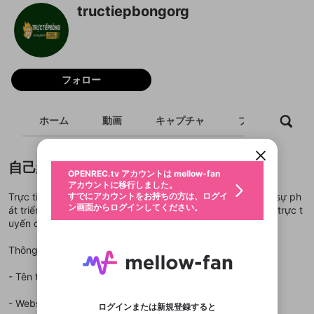
tructiepbongorg
フォロー
新規登録
OPENREC.tv アカウントは mellow-fan
OPENREC.tvアカウントはmellow-fanア
限定コミュニティ参加方法
パーソナルデータの登録
ホーム
動画
キャプチャ
プレイリスト
アカウントに移行しました。
カウントに統合しました。
すでにアカウントをお持ちの方は、ログイ
こちらからOPENREC.tvでログイン中のア
動画プレイリストを選択
ン画面からログインしてください。
カウント情報を引き継ぐことができます。
生年月
固定動画に設定
不適切なユーザーとして報告しま
自己紹介
ファンレター
OPENREC.tv アカウントは mellow-fan
サブスクシェア
@
新規登録
ログイン
すか？
年
月
アカウントに移行しました。
マイページに表示されている動画 (ライブ配信、配
認証コードの入力
すでにアカウントをお持ちの方は、ログイ
Trực tiếp bóng đá live đã trở thành lựa chọn hàng đầu với sự ph
生年月は登録後に変更できません。
信予定、アーカイブ、アップロード動画) をページ
選択できるプレイリストがありません。
応援している配信者にファンレターを送ることがで
ン画面からログインしてください。
ご確認ください
át triển của công nghệ internet, các website xem bóng đá trực t
のトップに1つ固定できます。動画タイトル横のメ
ログイン
プレイリストは動画の再生画面で作成で
きます。好きなデザインを選んでメッセージを書い
ニューより設定することができます。
メールアドレスで新規登録
メールアドレスでログイン
uyến cho hàng triệu fan hâm mộ.
問題を選択してください
この限定コミュニティは、Discordで提供されてい
性別
きます。
たり、エールアイテムでデコレーションして、配信
メールアドレスにメールを送信しました。30分以内
パスワード再設定
ます。
者に届けましょう！
にメール記載の6桁の認証コードを入力してくださ
入力していただいたメールアドレ
男性
女性
その他
利用規約とプライバシーポリシーが更新されま
問題を選択してください
詳しくはこちら
Thông tin liên hệ:
※ファンレター機能は有料サービスです。
い。
または
または
ポイントが不足しています
した。 サービスを利用するには変更後の内容を
Discordアカウントをお持ちでない方
スに、パスワード再設定用URLを
セッションの有効期限が切れたた
登録したメールアドレスを入力し、送信してくださ
わいせつな表現
ブロックリストに追加しますか？
この動画の公開は終了しました
- Tên thương hiệu: Trực Tiếp Bóng Đá
お住まいの地域
ご確認いただき、同意していただく必要があり
認証コード
い。
記載されたメールを送信しました
め、ログアウトしました
Discordとは？からDiscordにアクセス
X
X
ます。
mellowポイントの購入に進みますか？
他者を誹謗中傷する表現
- Website:
https://tructiepbong.org/
のでご確認ください
0
6
ログインまたは新規登録すると
Discordアカウントを作成