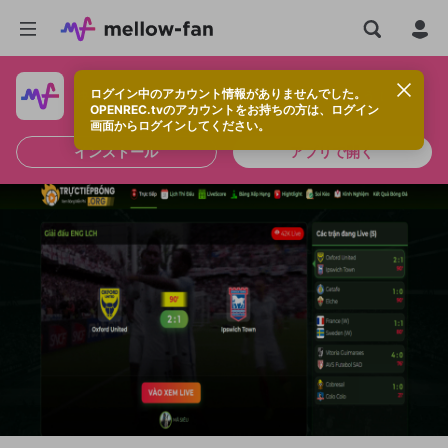
ログイン中のアカウント情報がありませんでした。
快適に視聴するなら、アプリをインストールしよう！
OPENREC.tvのアカウントをお持ちの方は、ログイン
画面からログインしてください。
インストール
アプリで開く