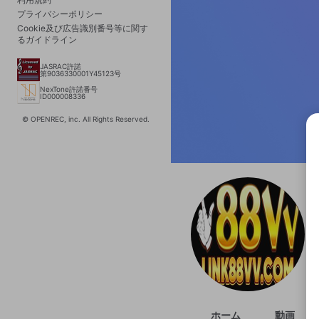
プライバシーポリシー
Cookie及び広告識別番号等に関す
るガイドライン
JASRAC許諾
第9036330001Y45123号
NexTone許諾番号
ID000008336
© OPENREC, inc. All Rights Reserved.
選択
きま
ホーム
動画