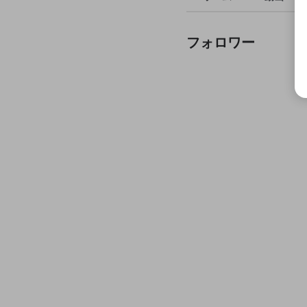
フォロワー