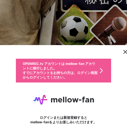
新規登録
OPENREC.tv アカウントは mellow-fan アカウ
OPENREC.tvアカウントはmellow-fanアカウン
パーソナルデータの登録
限定コミュニティ参加方法
ントに移行しました。
トに統合しました。
すでにアカウントをお持ちの方は、ログイン画面
こちらからOPENREC.tvでログイン中のアカウ
からログインしてください。
ント情報を引き継ぐことができます。
動画プレイリストを選択
生年月
固定動画に設定
不適切なユーザーとして報告します
ファンレター
サブスクシェア
OPENREC.tv アカウントは mellow-fan アカウ
@
新規登録
ログイン
か？
年
月
ントに移行しました。
マイページに表示されている動画 (ライブ配信、配信予定、ア
すでにアカウントをお持ちの方は、ログイン画面
ーカイブ、アップロード動画) をページのトップに1つ固定で
安元洋貴の「コーポ安元」
応援している配信者にファンレターを送ることができま
生年月は登録後に変更できません。
認証コードの入力
できるプレイリストがありません。プレイリストは動画の再生画面で作
からログインしてください。
きます。動画タイトル横のメニューより設定することができま
す。好きなデザインを選んでメッセージを書いたり、エ
ログイン
す。
@
yasumoto_hiroki
ご確認ください
す。
メールアドレスで新規登録
メールアドレスでログイン
問題を選択してください
ールアイテムでデコレーションして、配信者に届けまし
性別
ょう！
メールアドレスにメールを送信しました。30分以内にメ
パスワード再設定
詳しくはこちら
この限定コミュニティは、Discordで提供されています。
入力していただいたメールアドレス
男性
女性
その他
問題を選択してください
※ファンレター機能は有料サービスです。
ール記載の6桁の認証コードを入力してください。
利用規約とプライバシーポリシーが更新されました。
または
または
ポイントが不足しています
フォロー 31,651
に、パスワード再設定用URLを記載
セッションの有効期限が切れたた
サブスク情報
チャンネルスターコレ
Discordアカウントをお持ちでない方
サービスを利用するには変更後の内容をご確認いただ
わいせつな表現
認証コード
検索履歴をすべて削除しますか？
ブロックリストに追加しますか？
この動画の公開は終了しました
登録したメールアドレスを入力し、送信してください。
お住まいの地域
されたメールを送信しましたのでご
め、ログアウトしました
き、同意していただく必要があります。
X
X
Discordとは？からDiscordにアクセス
mellowポイントの購入に進みますか？
他者を誹謗中傷する表現
0
6
確認ください
ログインまたは新規登録すると
Discordアカウントを作成
キャンセル
mellow-fanをよりお楽しみいただけます。
いいえ
OK
はい
OK
利用規約
を確認しました。
0
500
著作権の侵害
Google
Google
キャプチャ
プレイリスト
ボード
フォロー
プレミアム会員に入会
mellow-fan のメールアドレス（mellow-fan.comドメイン
OK