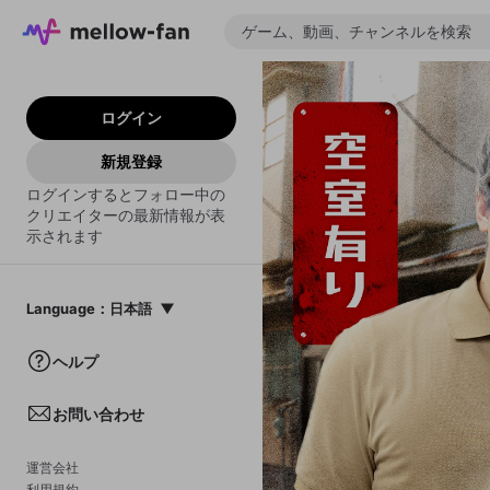
ログイン
新規登録
ログインするとフォロー中の
クリエイターの最新情報が表
示されます
Language
：
日本語
日本語
ヘルプ
English
お問い合わせ
中文(簡体)
한국어
運営会社
利用規約