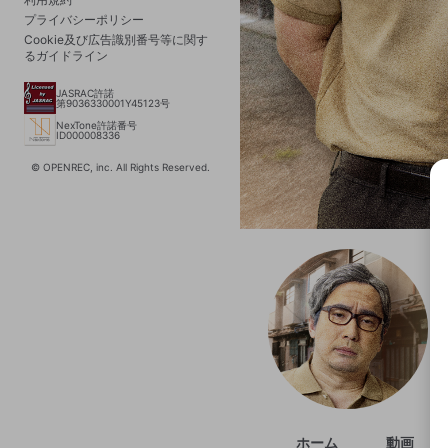
プライバシーポリシー
Cookie及び広告識別番号等に関す
るガイドライン
JASRAC許諾
第9036330001Y45123号
NexTone許諾番号
ID000008336
© OPENREC, inc. All Rights Reserved.
選択
きま
ホーム
動画