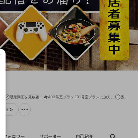
成で
【サブスク特典について】 🏘101号室プラン ①限定生放送・アーカイブを見放題！ ②限定動画を見放題！ 🏘403号室プラン 101号室プランに加え、 ①番組中の企画に一緒に参加できる！ ※オンラインゲームプレイなど、視聴者参加型企画を実施する場合に限ります。 ②配信後に管理人・安元洋貴からの回覧板（配信終了後コメント・動画）が届く！（不定期） ③403号室プラン加入者限定の打ち上げトークに参加できる！ ※月1回を想定しています。 ④403号室プラン会員様限定のお便り募集に参加できる！ 特典は続々追加・変更予定です！ -------------------------- 声優・安元洋貴が管理人として「コーポ安元」を運営！ 声優仲間や親しい友人を「入居者」として招いたり、 管理人の安元洋貴が好きなことをひたすらやっていく個人配信など コンテンツ盛り沢山でお届けします！ 番組冒頭は「内見」としてどなたでもご視聴いただけます。
クション
フォロワー
サポーター
自己紹介