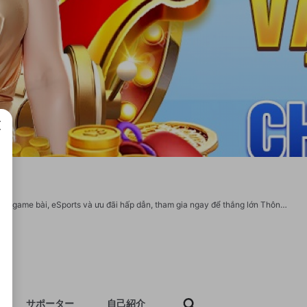
成で
Khám phá 789F nhà cái cá cược hàng đầu với đa dạng chuyên mục cược thể thao, game bài, eSports và ưu đãi hấp dẫn, tham gia ngay để thắng lớn Thông tin chi tiết : Website : https://7789f.org/ Hotline : 0901 123 123 Địa chỉ : 552 Nguyễn Thị Định, Phường Bình Trưng Tây, Thủ Đức, Hồ Chí Minh, Vietnam Email : 7789forg@gmail.com Hastag : #789f #7789forg https://x.com/7789forg https://7789forg.wordpress.com/2025/10/04/789f/ https://www.youtube.com/@7789forg/about https://www.tumblr.com/7789forg https://www.pinterest.com/7789forg/ https://gravatar.com/7789forg https://7789forg.blogspot.com/2025/10/789f.html https://www.reddit.com/user/7789forg/ https://www.twitch.tv/7789forg https://app.hellothematic.com/creator/profile/1063030 https://1businessworld.com/pro/789f5/ https://participacion.cabildofuer.es/profiles/7789forg/activity?locale=en https://fairebruxellessamen.be/profiles/7789forg/activity https://www.gta5-mods.com/users/7789forg https://iszene.com/user-306524.html
サポーター
自己紹介