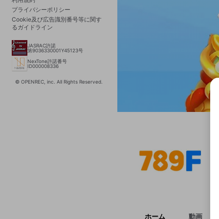
プライバシーポリシー
Cookie及び広告識別番号等に関す
るガイドライン
JASRAC許諾
第9036330001Y45123号
NexTone許諾番号
ID000008336
© OPENREC, inc. All Rights Reserved.
選択
きま
ホーム
動画