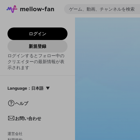
ログイン
新規登録
ログインするとフォロー中の
クリエイターの最新情報が表
示されます
Language
：
日本語
日本語
ヘルプ
English
お問い合わせ
中文(簡体)
한국어
運営会社
利用規約