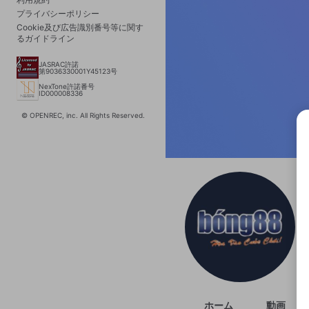
プライバシーポリシー
Cookie及び広告識別番号等に関す
るガイドライン
JASRAC許諾
第9036330001Y45123号
NexTone許諾番号
ID000008336
© OPENREC, inc. All Rights Reserved.
選択
きま
ホーム
動画