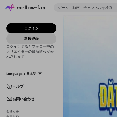
ログイン
新規登録
ログインするとフォロー中の
クリエイターの最新情報が表
示されます
Language
：
日本語
日本語
ヘルプ
English
お問い合わせ
中文(簡体)
한국어
運営会社
利用規約