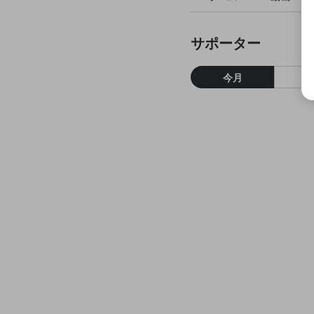
サポーター
今月