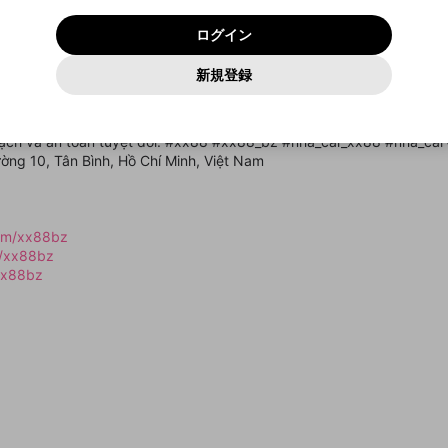
いいえ
はい
利用規約
および
プライバシーポリシー
に同意頂いた上で次にお
この画面からDiscordに参加する
プライバシーポリシー
を確認しました。
及びcs.openrec.co.jpドメイン）が受信拒否設定に含まれて
ログイン
進みください。
OK
プライバシーの侵害
ご登録いただいた情報はサービスの向上を目的として
動画プレイリストがありません
再設定する
いないかご確認ください。
ログイン
Yahoo! JAPAN
Yahoo! JAPAN
使用いたします。
Discordは第三者が提供するコミュニティーサービスで、mellow-
報告された問題については、利用規約に違反しているかどうか
パスワードを忘れた方は
こちら
過激な暴力や自傷行為
確認しました
fanとは関わりがありません。Discordに関してのお問い合わせには
一部サービスをご利用いただくには、生年月の登録が
をスタッフが確認します。
この機能をむやみに使用すること
新規登録
動画プレイリストを選択
お答えすることができません。Discordの仕様変更により、限定コ
アカウントをお持ちですか？
アカウントを作成する
入力
必要です。
は、利用規約違反になります。
Appleでサインアップ
Appleでサインイン
ミュニティ特典の提供が終了する可能性がありますが、その際の補
なりすまし行為
trực tuyến uy tín hàng đầu, quy tụ hàng ngàn trò chơi hot: Casino l
ご登録いただいた情報は公開されません。
償は一切行いません。外部サービスとのID連携に関する同意事項に
動画のプレイリストを一つ選択すると、そのプレイリストの動
u sản phẩm hấp dẫn. Truy cập xx88.bz để trải nghiệm nền tảng bảo mậ
同意の上、参加をお願いします。
出会いを誘導する行為
閉じる
画をマイページの上部にリストで表示することができます。
bạch và an toàn tuyệt đối. #xx88 #xx88_bz #nha_cai_xx88 #nha_cai
ファンレターを作成
送信
mellow-fanの
mellow-fanの
利用規約
利用規約
・
・
プライバシーポリシー
プライバシーポリシー
・
・
外部サービ
外部サービ
外部サービスとのID連携に関する同意事項
ờng 10, Tân Bình, Hồ Chí Minh, Việt Nam
登録
スとのID連携に関する同意事項
スとのID連携に関する同意事項
に同意頂いた上で、次にお進み
に同意頂いた上で、次にお進み
閉じる
ねずみ講やマルチ商法
アカウント作成
動画プレイリストを選択
ください
ください
Discordとは？
Discordに参加する
誤解を招く配信設定
あとで登録
mellow-fanからのお得な情報をメールで受け取
com/xx88bz
ゲームの録画禁止区域の配信
る
g/xx88bz
xx88bz
改造版・海賊版ソフトの配信
政治的・宗教的・人種的な内容
その他の問題