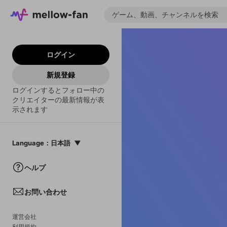
ログイン
新規登録
ログインするとフォロー中の
クリエイターの最新情報が表
示されます
Language
：
日本語
日本語
ヘルプ
English
お問い合わせ
中文(簡体)
한국어
運営会社
利用規約