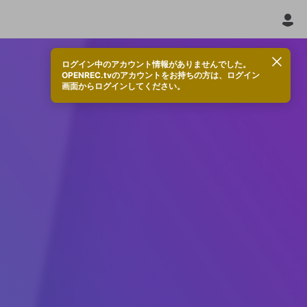
ログイン中のアカウント情報がありませんでした。
OPENREC.tvのアカウントをお持ちの方は、ログイン
画面からログインしてください。