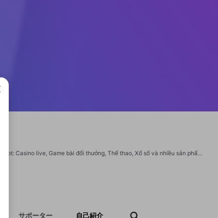
成で
XX88 BZ – nhà cái cá cược trực tuyến uy tín hàng đầu, quy tụ hàng ngàn trò chơi hot: Casino live, Game bài đổi thưởng, Thể thao, Xổ số và nhiều sản phẩm hấp dẫn. Truy cập xx88.bz để trải nghiệm nền tảng bảo mật tiên tiến, tốc độ giao dịch siêu nhanh, minh bạch và an toàn tuyệt đối. #xx88 #xx88_bz #nha_cai_xx88 #nha_cai #casino Địa chỉ: 6 Thống Nhất, Phường 10, Tân Bình, Hồ Chí Minh, Việt Nam Phone: 0901898726 Website: https://xx88.bz/ https://www.storeboard.com/xx88bz https://conifer.rhizome.org/xx88bz https://backloggery.com/xx88bz
サポーター
自己紹介