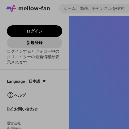
ログイン
新規登録
ログインするとフォロー中の
クリエイターの最新情報が表
示されます
Language
：
日本語
日本語
ヘルプ
English
お問い合わせ
中文(簡体)
한국어
運営会社
利用規約