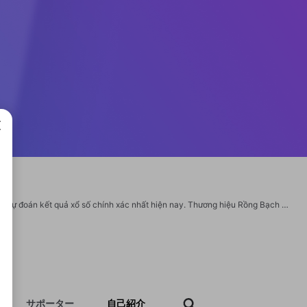
成で
Rồng Bạch Kim là nền tảng giải trí trực tuyến uy tín chuyên cung cấp các dịch vụ dự đoán kết quả xổ số chính xác nhất hiện nay. Thương hiệu Rồng Bạch Kim luôn nỗ lực mang lại cho người dùng những trải nghiệm mượt mà và an toàn tuyệt đối. Truy cập ngay địa chỉ website để khám phá kho dữ liệu khổng lồ cùng cộng đồng người chơi đông đảo. Website: https://rongbachkim.site/ Phone: 0914823576 Địa chỉ: 65/33/14 Đ. Trần Thái Tông, Tân Sơn, Hồ Chí Minh, Việt Nam Email: rongbachkimsite@gmail.com Tags: #RongBachKim #SoiCauRongBachKim #ThongKeLoDe #DuDoanXoSo #KetQuaXoSo #LoDeOnlinehttps://x.com/rongbachkimsite1 https://www.youtube.com/@rongbachkimsite1 https://500px.com/p/rongbachkimsite1 https://www.tumblr.com/rongbachkimsite1 https://www.twitch.tv/rongbachkimsite1/about https://www.pinterest.com/rongbachkimsite1/
サポーター
自己紹介