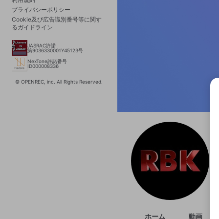
プライバシーポリシー
Cookie及び広告識別番号等に関す
るガイドライン
JASRAC許諾
第9036330001Y45123号
NexTone許諾番号
ID000008336
© OPENREC, inc. All Rights Reserved.
選択
きま
ホーム
動画