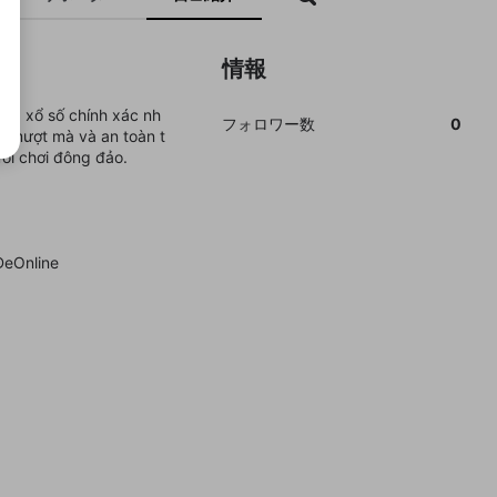
情報
quả xổ số chính xác nh
フォロワー数
0
m mượt mà và an toàn t
ời chơi đông đảo.
eOnline