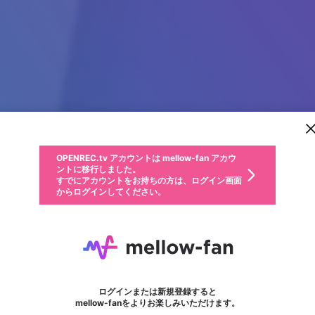
新規登録
OPENREC.tv アカウントは mellow-fan アカウ
OPENREC.tvアカウントはmellow-fanアカウン
パーソナルデータの登録
限定コミュニティ参加方法
ントに移行しました。
トに統合しました。
すでにアカウントをお持ちの方は、ログイン画面
こちらからOPENREC.tvでログイン中のアカウ
からログインしてください。
ント情報を引き継ぐことができます。
動画プレイリストを選択
生年月
固定動画に設定
不適切なユーザーとして報告します
ファンレター
サブスクシェア
OPENREC.tv アカウントは mellow-fan アカウ
@
新規登録
ログイン
か？
年
月
ントに移行しました。
マイページに表示されている動画 (ライブ配信、配信予定、ア
すでにアカウントをお持ちの方は、ログイン画面
ーカイブ、アップロード動画) をページのトップに1つ固定で
Rồng Bạch Kim
応援している配信者にファンレターを送ることができま
生年月は登録後に変更できません。
認証コードの入力
できるプレイリストがありません。プレイリストは動画の再生画面で作
からログインしてください。
きます。動画タイトル横のメニューより設定することができま
す。好きなデザインを選んでメッセージを書いたり、エ
ログイン
す。
ご確認ください
す。
メールアドレスで新規登録
メールアドレスでログイン
問題を選択してください
ールアイテムでデコレーションして、配信者に届けまし
性別
ょう！
メールアドレスにメールを送信しました。30分以内にメ
パスワード再設定
詳しくはこちら
この限定コミュニティは、Discordで提供されています。
入力していただいたメールアドレス
男性
女性
その他
問題を選択してください
※ファンレター機能は有料サービスです。
ール記載の6桁の認証コードを入力してください。
フォロー
利用規約とプライバシーポリシーが更新されました。
または
または
ポイントが不足しています
に、パスワード再設定用URLを記載
セッションの有効期限が切れたた
Discordアカウントをお持ちでない方
サービスを利用するには変更後の内容をご確認いただ
わいせつな表現
認証コード
検索履歴をすべて削除しますか？
ブロックリストに追加しますか？
この動画の公開は終了しました
登録したメールアドレスを入力し、送信してください。
お住まいの地域
されたメールを送信しましたのでご
め、ログアウトしました
き、同意していただく必要があります。
X
X
Discordとは？からDiscordにアクセス
mellowポイントの購入に進みますか？
他者を誹謗中傷する表現
0
6
確認ください
ログインまたは新規登録すると
Discordアカウントを作成
キャンセル
mellow-fanをよりお楽しみいただけます。
いいえ
OK
はい
OK
利用規約
を確認しました。
0
500
著作権の侵害
Google
Google
キャプチャ
プレイリスト
フォロー
フォロワー
プレミアム会員に入会
mellow-fan のメールアドレス（mellow-fan.comドメイン
OK