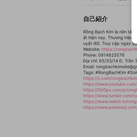
自己紹介
Rồng Bạch Kim là nền tảng 
ất hiện nay. Thương hiệu 
uyệt đối. Truy cập ngay đ
Website:
https://rongbachk
Phone: 0914823576
Địa chỉ: 65/33/14 Đ. Trần 
Email: rongbachkimsite@g
Tags: #RongBachKim #So
https://x.com/rongbachkim
https://www.youtube.com
https://500px.com/p/rong
https://www.tumblr.com/r
https://www.twitch.tv/ron
https://www.pinterest.com