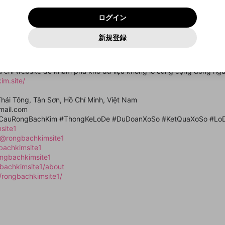
いいえ
はい
利用規約
および
プライバシーポリシー
に同意頂いた上で次にお
この画面からDiscordに参加する
プライバシーポリシー
を確認しました。
及びcs.openrec.co.jpドメイン）が受信拒否設定に含まれて
ログイン
進みください。
OK
プライバシーの侵害
ご登録いただいた情報はサービスの向上を目的として
動画プレイリストがありません
再設定する
いないかご確認ください。
ログイン
Yahoo! JAPAN
Yahoo! JAPAN
使用いたします。
Discordは第三者が提供するコミュニティーサービスで、mellow-
報告された問題については、利用規約に違反しているかどうか
パスワードを忘れた方は
こちら
過激な暴力や自傷行為
確認しました
fanとは関わりがありません。Discordに関してのお問い合わせには
一部サービスをご利用いただくには、生年月の登録が
をスタッフが確認します。
この機能をむやみに使用すること
新規登録
動画プレイリストを選択
お答えすることができません。Discordの仕様変更により、限定コ
アカウントをお持ちですか？
アカウントを作成する
入力
必要です。
は、利用規約違反になります。
Appleでサインアップ
Appleでサインイン
ミュニティ特典の提供が終了する可能性がありますが、その際の補
なりすまし行為
giải trí trực tuyến uy tín chuyên cung cấp các dịch vụ dự đoán kết 
ご登録いただいた情報は公開されません。
償は一切行いません。外部サービスとのID連携に関する同意事項に
動画のプレイリストを一つ選択すると、そのプレイリストの動
Rồng Bạch Kim luôn nỗ lực mang lại cho người dùng những trải nghiệ
同意の上、参加をお願いします。
出会いを誘導する行為
閉じる
画をマイページの上部にリストで表示することができます。
ịa chỉ website để khám phá kho dữ liệu khổng lồ cùng cộng đồng ngư
ファンレターを作成
送信
mellow-fanの
mellow-fanの
利用規約
利用規約
・
・
プライバシーポリシー
プライバシーポリシー
・
・
外部サービ
外部サービ
外部サービスとのID連携に関する同意事項
im.site/
登録
スとのID連携に関する同意事項
スとのID連携に関する同意事項
に同意頂いた上で、次にお進み
に同意頂いた上で、次にお進み
閉じる
ねずみ講やマルチ商法
アカウント作成
動画プレイリストを選択
ください
ください
Thái Tông, Tân Sơn, Hồ Chí Minh, Việt Nam
Discordとは？
Discordに参加する
誤解を招く配信設定
あとで登録
mail.com
mellow-fanからのお得な情報をメールで受け取
iCauRongBachKim #ThongKeLoDe #DuDoanXoSo #KetQuaXoSo #LoD
ゲームの録画禁止区域の配信
る
site1
/@rongbachkimsite1
改造版・海賊版ソフトの配信
bachkimsite1
ongbachkimsite1
政治的・宗教的・人種的な内容
gbachkimsite1/about
その他の問題
/rongbachkimsite1/