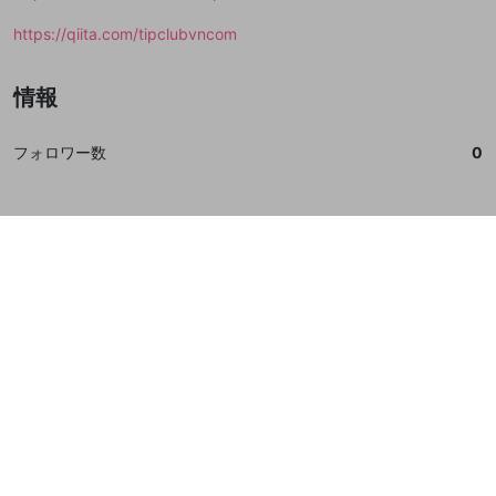
https://qiita.com/tipclubvncom
情報
フォロワー数
0