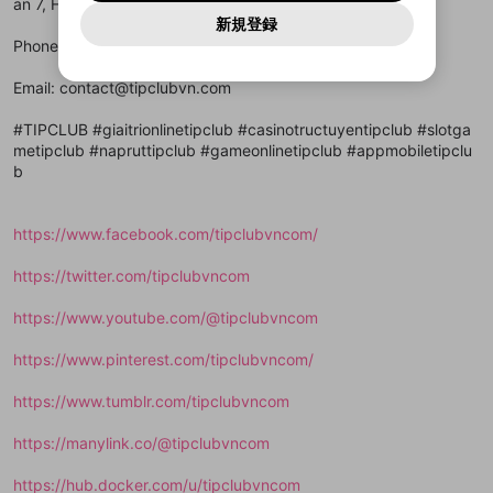
報告された問題については、利用規約に違反しているか
an 7, Ho Chi Minh, Viet Nam
動画プレイリストを選択
パスワードを忘れた方は
こちら
過激な暴力や自傷行為
mellow-fanとは関わりがありません。Discordに関してのお
一部サービスをご利用いただくには、生年月の
どうかをスタッフが確認します。
この機能をむやみに使
新規登録
確認しました
問い合わせにはお答えすることができません。Discordの仕
アカウントをお持ちですか？
アカウントを作成する
登録が必要です。
用することは、利用規約違反になります。
様変更により、限定コミュニティ特典の提供が終了する可能
Phone: 0928456123
入力
なりすまし行為
Appleでサインアップ
Appleでサインイン
動画のプレイリストを一つ選択すると、そのプレイ
ご登録いただいた情報は公開されません。
性がありますが、その際の補償は一切行いません。外部サー
リストの動画をマイページの上部にリストで表示す
ビスとのID連携に関する同意事項に同意の上、参加をお願い
閉じる
Email: contact@tipclubvn.com
ることができます。
出会いを誘導する行為
ファンレターを作成
します。
送信
mellow-fanの
mellow-fanの
利用規約
利用規約
・
・
プライバシーポリシー
プライバシーポリシー
・
・
外部
外部
登録
外部サービスとのID連携に関する同意事項
サービスとのID連携に関する同意事項
サービスとのID連携に関する同意事項
に同意頂いた上
に同意頂いた上
閉じる
ねずみ講やマルチ商法
#TIPCLUB #giaitrionlinetipclub #casinotructuyentipclub #slotga
動画プレイリストを選択
アカウント作成
で、次にお進みください
で、次にお進みください
metipclub #napruttipclub #gameonlinetipclub #appmobiletipclu
誤解を招く配信設定
b
あとで登録
Discordとは？
Discordに参加する
mellow-fanからのお得な情報をメールで受
ゲームの録画禁止区域の配信
け取る
https://www.facebook.com/tipclubvncom/
改造版・海賊版ソフトの配信
https://twitter.com/tipclubvncom
政治的・宗教的・人種的な内容
https://www.youtube.com/@tipclubvncom
その他の問題
https://www.pinterest.com/tipclubvncom/
https://www.tumblr.com/tipclubvncom
https://manylink.co/@tipclubvncom
https://hub.docker.com/u/tipclubvncom