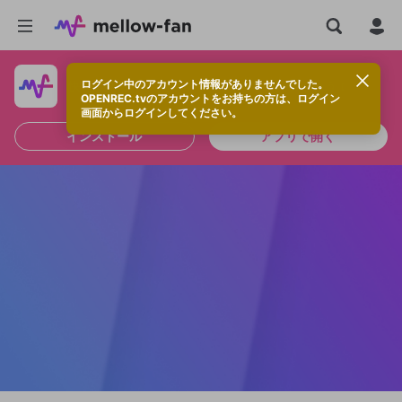
ログイン中のアカウント情報がありませんでした。
快適に視聴するなら、アプリをインストールしよう！
OPENREC.tvのアカウントをお持ちの方は、ログイン
画面からログインしてください。
インストール
アプリで開く