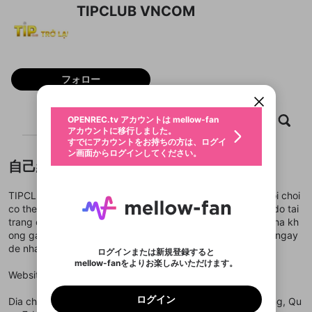
TIPCLUB VNCOM
新規登録
OPENREC.tv アカウントは mellow-fan
OPENREC.tvアカウントはmellow-fanア
限定コミュニティ参加方法
パーソナルデータの登録
アカウントに移行しました。
カウントに統合しました。
フォロー
すでにアカウントをお持ちの方は、ログイ
こちらからOPENREC.tvでログイン中のア
動画プレイリストを選択
ン画面からログインしてください。
カウント情報を引き継ぐことができます。
生年月
固定動画に設定
不適切なユーザーとして報告しま
ファンレター
ホーム
動画
キャプチャ
プレイリスト
OPENREC.tv アカウントは mellow-fan
サブスクシェア
@
新規登録
ログイン
すか？
年
月
アカウントに移行しました。
マイページに表示されている動画 (ライブ配信、配
認証コードの入力
すでにアカウントをお持ちの方は、ログイ
生年月は登録後に変更できません。
信予定、アーカイブ、アップロード動画) をページ
選択できるプレイリストがありません。
応援している配信者にファンレターを送ることがで
ン画面からログインしてください。
ご確認ください
のトップに1つ固定できます。動画タイトル横のメ
ログイン
プレイリストは動画の再生画面で作成で
きます。好きなデザインを選んでメッセージを書い
自己紹介
ニューより設定することができます。
メールアドレスで新規登録
メールアドレスでログイン
問題を選択してください
この限定コミュニティは、Discordで提供されてい
性別
きます。
たり、エールアイテムでデコレーションして、配信
メールアドレスにメールを送信しました。30分以内
パスワード再設定
ます。
者に届けましょう！
にメール記載の6桁の認証コードを入力してくださ
入力していただいたメールアドレ
男性
女性
その他
利用規約とプライバシーポリシーが更新されま
問題を選択してください
詳しくはこちら
TIPCLUB la diem den giai tri truc tuyen dang cap, noi nguoi choi
※ファンレター機能は有料サービスです。
い。
または
または
ポイントが不足しています
した。 サービスを利用するには変更後の内容を
co the kham pha kho tro choi phong phu va hap dan. Toc do tai
Discordアカウントをお持ちでない方
スに、パスワード再設定用URLを
セッションの有効期限が切れたた
登録したメールアドレスを入力し、送信してくださ
わいせつな表現
ブロックリストに追加しますか？
この動画の公開は終了しました
trang cuc nhanh giup moi thao tac dat cuoc dien ra muot ma kh
お住まいの地域
ご確認いただき、同意していただく必要があり
認証コード
い。
記載されたメールを送信しました
め、ログアウトしました
Discordとは？からDiscordにアクセス
ong gap phai tinh trang gian doan. Hay dang ky tai khoan ngay
X
X
ます。
mellowポイントの購入に進みますか？
他者を誹謗中傷する表現
de nhan duoc nhung phan qua chao mung vo cung gia tri.
のでご確認ください
0
6
ログインまたは新規登録すると
Discordアカウントを作成
mellow-fanをよりお楽しみいただけます。
キャンセル
OK
OK
0
500
著作権の侵害
Google
Google
利用規約
プレミアム会員に入会
を確認しました。
OK
Website:
https://tipclubvn.com/
いいえ
はい
mellow-fan のメールアドレス（mellow-fan.comド
この画面からDiscordに参加する
利用規約
および
プライバシーポリシー
に同意頂いた上で
ログイン
プライバシーポリシー
を確認しました。
メイン及びcs.openrec.co.jpドメイン）が受信拒否設
次にお進みください。
OK
プライバシーの侵害
ご登録いただいた情報はサービスの向上を目的
ログイン
Dia chi: 184 Duong Noi Bo An Binh, Phuong Tan Thuan Dong, Qu
再設定する
動画プレイリストがありません
定に含まれていないかご確認ください。
Yahoo! JAPAN
Yahoo! JAPAN
Discordは第三者が提供するコミュニティーサービスで、
として使用いたします。