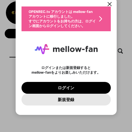
動画プレイリストを選択
生年月
Manclub
固定動画に設定
不適切なユーザーとして報告しま
ファンレター
OPENREC.tv アカウントは mellow-fan
サブスクシェア
@
新規登録
ログイン
すか？
年
月
アカウントに移行しました。
マイページに表示されている動画 (ライブ配信、配
認証コードの入力
すでにアカウントをお持ちの方は、ログイ
生年月は登録後に変更できません。
信予定、アーカイブ、アップロード動画) をページ
選択できるプレイリストがありません。
応援している配信者にファンレターを送ることがで
ン画面からログインしてください。
ご確認ください
のトップに1つ固定できます。動画タイトル横のメ
ログイン
プレイリストは動画の再生画面で作成で
きます。好きなデザインを選んでメッセージを書い
ニューより設定することができます。
メールアドレスで新規登録
メールアドレスでログイン
問題を選択してください
フォロー
この限定コミュニティは、Discordで提供されてい
性別
きます。
たり、エールアイテムでデコレーションして、配信
メールアドレスにメールを送信しました。30分以内
パスワード再設定
ます。
者に届けましょう！
にメール記載の6桁の認証コードを入力してくださ
入力していただいたメールアドレ
男性
女性
その他
利用規約とプライバシーポリシーが更新されま
問題を選択してください
詳しくはこちら
※ファンレター機能は有料サービスです。
い。
または
または
ポイントが不足しています
した。 サービスを利用するには変更後の内容を
Discordアカウントをお持ちでない方
スに、パスワード再設定用URLを
セッションの有効期限が切れたた
ホーム
動画
キャプチャ
プレイリスト
登録したメールアドレスを入力し、送信してくださ
わいせつな表現
ブロックリストに追加しますか？
この動画の公開は終了しました
お住まいの地域
ご確認いただき、同意していただく必要があり
認証コード
い。
記載されたメールを送信しました
め、ログアウトしました
Discordとは？からDiscordにアクセス
X
X
ます。
mellowポイントの購入に進みますか？
他者を誹謗中傷する表現
のでご確認ください
0
6
ログインまたは新規登録すると
Discordアカウントを作成
mellow-fanをよりお楽しみいただけます。
キャンセル
OK
OK
0
500
著作権の侵害
表示するコンテンツがありません
Google
Google
利用規約
プレミアム会員に入会
を確認しました。
OK
いいえ
はい
mellow-fan のメールアドレス（mellow-fan.comド
この画面からDiscordに参加する
利用規約
および
プライバシーポリシー
に同意頂いた上で
ログイン
プライバシーポリシー
を確認しました。
メイン及びcs.openrec.co.jpドメイン）が受信拒否設
次にお進みください。
OK
プライバシーの侵害
ご登録いただいた情報はサービスの向上を目的
ログイン
再設定する
動画プレイリストがありません
定に含まれていないかご確認ください。
Yahoo! JAPAN
Yahoo! JAPAN
Discordは第三者が提供するコミュニティーサービスで、
として使用いたします。
報告された問題については、利用規約に違反しているか
動画プレイリストを選択
パスワードを忘れた方は
こちら
過激な暴力や自傷行為
mellow-fanとは関わりがありません。Discordに関してのお
一部サービスをご利用いただくには、生年月の
どうかをスタッフが確認します。
この機能をむやみに使
新規登録
確認しました
問い合わせにはお答えすることができません。Discordの仕
アカウントをお持ちですか？
アカウントを作成する
登録が必要です。
用することは、利用規約違反になります。
様変更により、限定コミュニティ特典の提供が終了する可能
入力
なりすまし行為
Appleでサインアップ
Appleでサインイン
動画のプレイリストを一つ選択すると、そのプレイ
ご登録いただいた情報は公開されません。
性がありますが、その際の補償は一切行いません。外部サー
リストの動画をマイページの上部にリストで表示す
ビスとのID連携に関する同意事項に同意の上、参加をお願い
閉じる
ることができます。
出会いを誘導する行為
ファンレターを作成
します。
送信
mellow-fanの
mellow-fanの
利用規約
利用規約
・
・
プライバシーポリシー
プライバシーポリシー
・
・
外部
外部
登録
外部サービスとのID連携に関する同意事項
サービスとのID連携に関する同意事項
サービスとのID連携に関する同意事項
に同意頂いた上
に同意頂いた上
閉じる
ねずみ講やマルチ商法
動画プレイリストを選択
アカウント作成
で、次にお進みください
で、次にお進みください