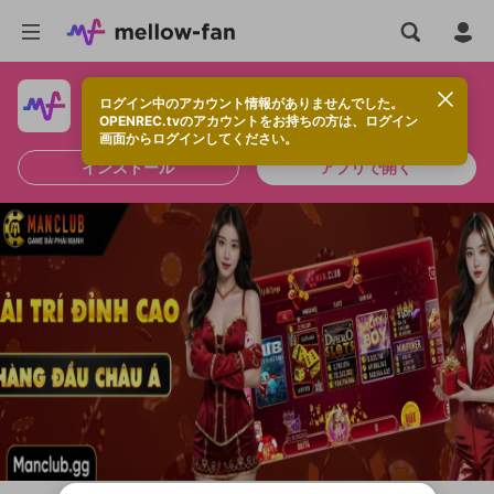
ログイン中のアカウント情報がありませんでした。
快適に視聴するなら、アプリをインストールしよう！
OPENREC.tvのアカウントをお持ちの方は、ログイン
画面からログインしてください。
インストール
アプリで開く
新規登録
OPENREC.tv アカウントは mellow-fan
OPENREC.tvアカウントはmellow-fanア
限定コミュニティ参加方法
パーソナルデータの登録
アカウントに移行しました。
カウントに統合しました。
すでにアカウントをお持ちの方は、ログイ
こちらからOPENREC.tvでログイン中のア
ン画面からログインしてください。
カウント情報を引き継ぐことができます。