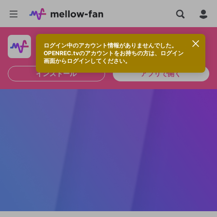
ログイン中のアカウント情報がありませんでした。
快適に視聴するなら、アプリをインストールしよう！
OPENREC.tvのアカウントをお持ちの方は、ログイン
画面からログインしてください。
インストール
アプリで開く