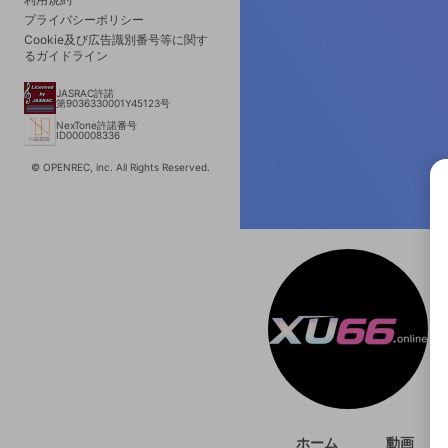
プライバシーポリシー
Cookie及び広告識別番号等に関す
るガイドライン
JASRAC許諾
第9036330001Y45123号
NexTone許諾番号
ID000008336
© OPENREC, inc. All Rights Reserved.
選択
きま
ホーム
動画