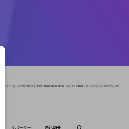
成で
Xu66 là nền tảng giải trí trực tuyến uy tín, nổi bật với kho game đa dạng, giao diện hiện đại và hệ thống bảo mật tiên tiến. Người chơi khi tham gia không chỉ được trải nghiệm sân chơi công bằng, minh bạch mà còn nhận nhiều phần thưởng hấp dẫn cùng ưu đãi đặc biệt dành cho thành viên mới. Website: https://xu66.io/ Email: admin@xu66.io SĐT: 0361746143 Địa chỉ: 359 Đ. Phan Văn Trị, Phường 11, Bình Thạnh, Hồ Chí Minh, Việt Nam #xu66io #xu66_io #xu66support #trangchuxu66 #linkvaoxu66 https://twitter.com/xu66io https://www.youtube.com/@xu66io https://www.pinterest.com/xu66io/ https://github.com/xu66io https://bit.ly/m/xu66io
サポーター
自己紹介