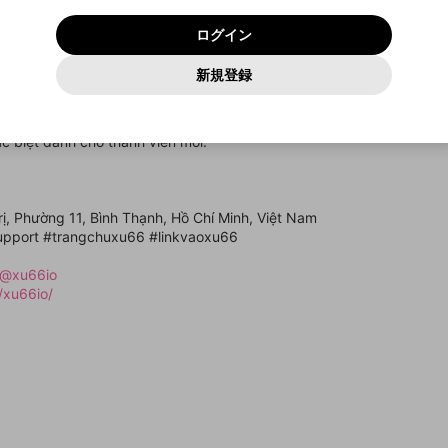
いいえ
はい
利用規約
および
プライバシーポリシー
に同意頂いた上で次にお
この画面からDiscordに参加する
プライバシーポリシー
を確認しました。
及びcs.openrec.co.jpドメイン）が受信拒否設定に含まれて
ログイン
進みください。
OK
プライバシーの侵害
ご登録いただいた情報はサービスの向上を目的として
動画プレイリストがありません
再設定する
いないかご確認ください。
ログイン
Yahoo! JAPAN
Yahoo! JAPAN
使用いたします。
Discordは第三者が提供するコミュニティーサービスで、mellow-
報告された問題については、利用規約に違反しているかどうか
パスワードを忘れた方は
こちら
過激な暴力や自傷行為
確認しました
fanとは関わりがありません。Discordに関してのお問い合わせには
一部サービスをご利用いただくには、生年月の登録が
をスタッフが確認します。
この機能をむやみに使用すること
新規登録
動画プレイリストを選択
お答えすることができません。Discordの仕様変更により、限定コ
アカウントをお持ちですか？
アカウントを作成する
入力
必要です。
は、利用規約違反になります。
Appleでサインアップ
Appleでサインイン
ミュニティ特典の提供が終了する可能性がありますが、その際の補
なりすまし行為
rực tuyến uy tín, nổi bật với kho game đa dạng, giao diện hiện đại và 
ご登録いただいた情報は公開されません。
償は一切行いません。外部サービスとのID連携に関する同意事項に
動画のプレイリストを一つ選択すると、そのプレイリストの動
ia không chỉ được trải nghiệm sân chơi công bằng, minh bạch mà cò
同意の上、参加をお願いします。
出会いを誘導する行為
閉じる
画をマイページの上部にリストで表示することができます。
c biệt dành cho thành viên mới.
ファンレターを作成
送信
mellow-fanの
mellow-fanの
利用規約
利用規約
・
・
プライバシーポリシー
プライバシーポリシー
・
・
外部サービ
外部サービ
外部サービスとのID連携に関する同意事項
登録
スとのID連携に関する同意事項
スとのID連携に関する同意事項
に同意頂いた上で、次にお進み
に同意頂いた上で、次にお進み
閉じる
ねずみ講やマルチ商法
アカウント作成
動画プレイリストを選択
ください
ください
Discordとは？
Discordに参加する
誤解を招く配信設定
あとで登録
rị, Phường 11, Bình Thạnh, Hồ Chí Minh, Việt Nam
mellow-fanからのお得な情報をメールで受け取
upport #trangchuxu66 #linkvaoxu66
ゲームの録画禁止区域の配信
る
/@xu66io
改造版・海賊版ソフトの配信
/xu66io/
政治的・宗教的・人種的な内容
その他の問題