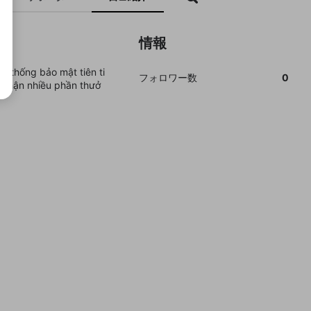
情報
hệ thống bảo mật tiên ti
フォロワー数
0
n nhận nhiều phần thưở