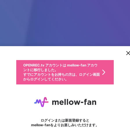
新規登録
OPENREC.tv アカウントは mellow-fan アカウ
OPENREC.tvアカウントはmellow-fanアカウン
パーソナルデータの登録
限定コミュニティ参加方法
ントに移行しました。
トに統合しました。
すでにアカウントをお持ちの方は、ログイン画面
こちらからOPENREC.tvでログイン中のアカウ
からログインしてください。
ント情報を引き継ぐことができます。
動画プレイリストを選択
生年月
固定動画に設定
不適切なユーザーとして報告します
ファンレター
サブスクシェア
OPENREC.tv アカウントは mellow-fan アカウ
@
新規登録
ログイン
か？
年
月
ントに移行しました。
マイページに表示されている動画 (ライブ配信、配信予定、ア
すでにアカウントをお持ちの方は、ログイン画面
ーカイブ、アップロード動画) をページのトップに1つ固定で
xu 66
応援している配信者にファンレターを送ることができま
生年月は登録後に変更できません。
認証コードの入力
できるプレイリストがありません。プレイリストは動画の再生画面で作
からログインしてください。
きます。動画タイトル横のメニューより設定することができま
す。好きなデザインを選んでメッセージを書いたり、エ
ログイン
す。
ご確認ください
す。
メールアドレスで新規登録
メールアドレスでログイン
問題を選択してください
ールアイテムでデコレーションして、配信者に届けまし
性別
ょう！
メールアドレスにメールを送信しました。30分以内にメ
パスワード再設定
詳しくはこちら
この限定コミュニティは、Discordで提供されています。
入力していただいたメールアドレス
男性
女性
その他
問題を選択してください
※ファンレター機能は有料サービスです。
ール記載の6桁の認証コードを入力してください。
フォロー
利用規約とプライバシーポリシーが更新されました。
または
または
ポイントが不足しています
に、パスワード再設定用URLを記載
セッションの有効期限が切れたた
Discordアカウントをお持ちでない方
サービスを利用するには変更後の内容をご確認いただ
わいせつな表現
認証コード
検索履歴をすべて削除しますか？
ブロックリストに追加しますか？
この動画の公開は終了しました
登録したメールアドレスを入力し、送信してください。
お住まいの地域
されたメールを送信しましたのでご
め、ログアウトしました
き、同意していただく必要があります。
X
X
Discordとは？からDiscordにアクセス
mellowポイントの購入に進みますか？
他者を誹謗中傷する表現
0
6
確認ください
ログインまたは新規登録すると
Discordアカウントを作成
キャンセル
mellow-fanをよりお楽しみいただけます。
いいえ
OK
はい
OK
利用規約
を確認しました。
0
500
著作権の侵害
Google
Google
キャプチャ
プレイリスト
フォロー
フォロワー
プレミアム会員に入会
mellow-fan のメールアドレス（mellow-fan.comドメイン
OK