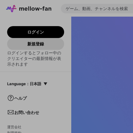
ログイン
新規登録
ログインするとフォロー中の
クリエイターの最新情報が表
示されます
Language
：
日本語
日本語
ヘルプ
English
お問い合わせ
中文(簡体)
한국어
運営会社
利用規約