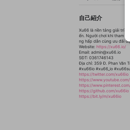
自己紹介
Xu66 là nền tảng giải trí t
ến. Người chơi khi tham g
ng hấp dẫn cùng ưu đãi đặ
Website:
https://xu66.io/
Email: admin@xu66.io
SĐT: 0361746143
Địa chỉ: 359 Đ. Phan Văn T
#xu66io #xu66_io #xu66s
https://twitter.com/xu66io
https://www.youtube.com
https://www.pinterest.com
https://github.com/xu66io
https://bit.ly/m/xu66io