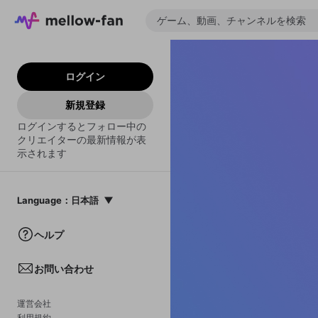
ログイン
新規登録
ログインするとフォロー中の
クリエイターの最新情報が表
示されます
Language
：
日本語
日本語
ヘルプ
English
お問い合わせ
中文(簡体)
한국어
運営会社
利用規約