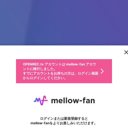
新規登録
OPENREC.tv アカウントは mellow-fan アカウ
OPENREC.tvアカウントはmellow-fanアカウン
パーソナルデータの登録
限定コミュニティ参加方法
ントに移行しました。
トに統合しました。
すでにアカウントをお持ちの方は、ログイン画面
こちらからOPENREC.tvでログイン中のアカウ
からログインしてください。
ント情報を引き継ぐことができます。
動画プレイリストを選択
生年月
固定動画に設定
不適切なユーザーとして報告します
ファンレター
サブスクシェア
OPENREC.tv アカウントは mellow-fan アカウ
@
新規登録
ログイン
か？
年
月
ントに移行しました。
マイページに表示されている動画 (ライブ配信、配信予定、ア
すでにアカウントをお持ちの方は、ログイン画面
ーカイブ、アップロード動画) をページのトップに1つ固定で
Vmax cafe
応援している配信者にファンレターを送ることができま
生年月は登録後に変更できません。
認証コードの入力
できるプレイリストがありません。プレイリストは動画の再生画面で作
からログインしてください。
きます。動画タイトル横のメニューより設定することができま
す。好きなデザインを選んでメッセージを書いたり、エ
ログイン
す。
ご確認ください
す。
メールアドレスで新規登録
メールアドレスでログイン
問題を選択してください
ールアイテムでデコレーションして、配信者に届けまし
性別
ょう！
メールアドレスにメールを送信しました。30分以内にメ
パスワード再設定
詳しくはこちら
この限定コミュニティは、Discordで提供されています。
入力していただいたメールアドレス
男性
女性
その他
問題を選択してください
※ファンレター機能は有料サービスです。
ール記載の6桁の認証コードを入力してください。
フォロー
利用規約とプライバシーポリシーが更新されました。
または
または
ポイントが不足しています
に、パスワード再設定用URLを記載
セッションの有効期限が切れたた
Discordアカウントをお持ちでない方
サービスを利用するには変更後の内容をご確認いただ
わいせつな表現
認証コード
検索履歴をすべて削除しますか？
ブロックリストに追加しますか？
この動画の公開は終了しました
登録したメールアドレスを入力し、送信してください。
お住まいの地域
されたメールを送信しましたのでご
め、ログアウトしました
き、同意していただく必要があります。
X
X
Discordとは？からDiscordにアクセス
mellowポイントの購入に進みますか？
他者を誹謗中傷する表現
0
6
確認ください
ログインまたは新規登録すると
Discordアカウントを作成
キャンセル
mellow-fanをよりお楽しみいただけます。
いいえ
OK
はい
OK
利用規約
を確認しました。
0
500
著作権の侵害
Google
Google
キャプチャ
プレイリスト
フォロー
フォロワー
プレミアム会員に入会
mellow-fan のメールアドレス（mellow-fan.comドメイン
OK