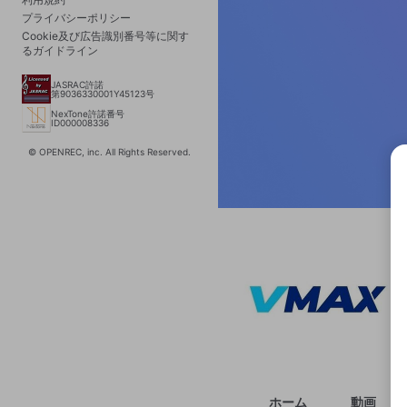
プライバシーポリシー
Cookie及び広告識別番号等に関す
るガイドライン
JASRAC許諾
第9036330001Y45123号
NexTone許諾番号
ID000008336
© OPENREC, inc. All Rights Reserved.
選択
きま
ホーム
動画