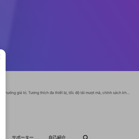
成で
Vmax xây dựng cộng đồng game đổi thưởng thân thiện, minh bạch với nhiều phần thưởng giá trị. Tương thích đa thiết bị, tốc độ tải mượt mà, chính sách khuyến mãi phong phú và hỗ trợ kỹ thuật 24/7 là những điểm mạnh giúp Vmax ghi dấu ấn với người chơi. Thông tin liên hệ: Thương hiệu: Vmax Website: https://vmax.cafe/ Email: help@vmax.cafe Số điện thoại: (+84) 0964 315 728 Địa chỉ: 103 Lê Thánh Tôn, Quận 1, TP. Hồ Chí Minh Zipcode: 700000 Hashtag: #vmax #vmaxcafe #gamebaihot #quayhuuytin #doithuongnhanh #conggamevmax https://www.youtube.com/@Vmaxcafe https://x.com/Vmaxcafe https://www.tumblr.com/vmaxcafe https://www.twitch.tv/vmaxcafe/about https://www.pinterest.com/Vmaxcafe/_profile/ https://www.reddit.com/user/Vmaxcafe/ https://vimeo.com/vmaxcafe https://500px.com/p/vmaxcafe?view=photos https://gravatar.com/fadingbriskly220f469343
サポーター
自己紹介