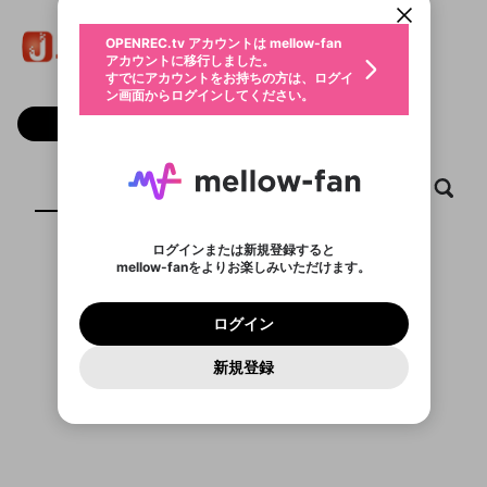
動画プレイリストを選択
生年月
J88
固定動画に設定
不適切なユーザーとして報告しま
ファンレター
OPENREC.tv アカウントは mellow-fan
サブスクシェア
@
新規登録
ログイン
すか？
年
月
アカウントに移行しました。
マイページに表示されている動画 (ライブ配信、配
認証コードの入力
すでにアカウントをお持ちの方は、ログイ
生年月は登録後に変更できません。
信予定、アーカイブ、アップロード動画) をページ
選択できるプレイリストがありません。
応援している配信者にファンレターを送ることがで
ン画面からログインしてください。
ご確認ください
のトップに1つ固定できます。動画タイトル横のメ
ログイン
プレイリストは動画の再生画面で作成で
きます。好きなデザインを選んでメッセージを書い
ニューより設定することができます。
メールアドレスで新規登録
メールアドレスでログイン
問題を選択してください
フォロー
この限定コミュニティは、Discordで提供されてい
性別
きます。
たり、エールアイテムでデコレーションして、配信
メールアドレスにメールを送信しました。30分以内
パスワード再設定
ます。
者に届けましょう！
にメール記載の6桁の認証コードを入力してくださ
入力していただいたメールアドレ
男性
女性
その他
利用規約とプライバシーポリシーが更新されま
問題を選択してください
詳しくはこちら
※ファンレター機能は有料サービスです。
い。
または
または
ポイントが不足しています
した。 サービスを利用するには変更後の内容を
Discordアカウントをお持ちでない方
スに、パスワード再設定用URLを
セッションの有効期限が切れたた
ホーム
動画
キャプチャ
プレイリスト
登録したメールアドレスを入力し、送信してくださ
わいせつな表現
ブロックリストに追加しますか？
この動画の公開は終了しました
お住まいの地域
ご確認いただき、同意していただく必要があり
認証コード
い。
記載されたメールを送信しました
め、ログアウトしました
Discordとは？からDiscordにアクセス
X
X
ます。
mellowポイントの購入に進みますか？
他者を誹謗中傷する表現
のでご確認ください
0
6
ログインまたは新規登録すると
Discordアカウントを作成
mellow-fanをよりお楽しみいただけます。
キャンセル
OK
OK
0
500
著作権の侵害
表示するコンテンツがありません
Google
Google
利用規約
プレミアム会員に入会
を確認しました。
OK
いいえ
はい
mellow-fan のメールアドレス（mellow-fan.comド
この画面からDiscordに参加する
利用規約
および
プライバシーポリシー
に同意頂いた上で
ログイン
プライバシーポリシー
を確認しました。
メイン及びcs.openrec.co.jpドメイン）が受信拒否設
次にお進みください。
OK
プライバシーの侵害
ご登録いただいた情報はサービスの向上を目的
ログイン
再設定する
動画プレイリストがありません
定に含まれていないかご確認ください。
Yahoo! JAPAN
Yahoo! JAPAN
Discordは第三者が提供するコミュニティーサービスで、
として使用いたします。
報告された問題については、利用規約に違反しているか
動画プレイリストを選択
パスワードを忘れた方は
こちら
過激な暴力や自傷行為
mellow-fanとは関わりがありません。Discordに関してのお
一部サービスをご利用いただくには、生年月の
どうかをスタッフが確認します。
この機能をむやみに使
新規登録
確認しました
問い合わせにはお答えすることができません。Discordの仕
アカウントをお持ちですか？
アカウントを作成する
登録が必要です。
用することは、利用規約違反になります。
様変更により、限定コミュニティ特典の提供が終了する可能
入力
なりすまし行為
Appleでサインアップ
Appleでサインイン
動画のプレイリストを一つ選択すると、そのプレイ
ご登録いただいた情報は公開されません。
性がありますが、その際の補償は一切行いません。外部サー
リストの動画をマイページの上部にリストで表示す
ビスとのID連携に関する同意事項に同意の上、参加をお願い
閉じる
ることができます。
出会いを誘導する行為
ファンレターを作成
します。
送信
mellow-fanの
mellow-fanの
利用規約
利用規約
・
・
プライバシーポリシー
プライバシーポリシー
・
・
外部
外部
登録
外部サービスとのID連携に関する同意事項
サービスとのID連携に関する同意事項
サービスとのID連携に関する同意事項
に同意頂いた上
に同意頂いた上
閉じる
ねずみ講やマルチ商法
動画プレイリストを選択
アカウント作成
で、次にお進みください
で、次にお進みください