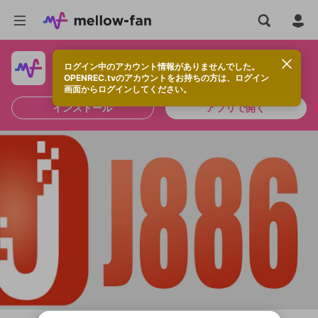
ログイン中のアカウント情報がありませんでした。
快適に視聴するなら、アプリをインストールしよう！
OPENREC.tvのアカウントをお持ちの方は、ログイン
画面からログインしてください。
インストール
アプリで開く
新規登録
OPENREC.tv アカウントは mellow-fan
OPENREC.tvアカウントはmellow-fanア
限定コミュニティ参加方法
パーソナルデータの登録
アカウントに移行しました。
カウントに統合しました。
すでにアカウントをお持ちの方は、ログイ
こちらからOPENREC.tvでログイン中のア
ン画面からログインしてください。
カウント情報を引き継ぐことができます。