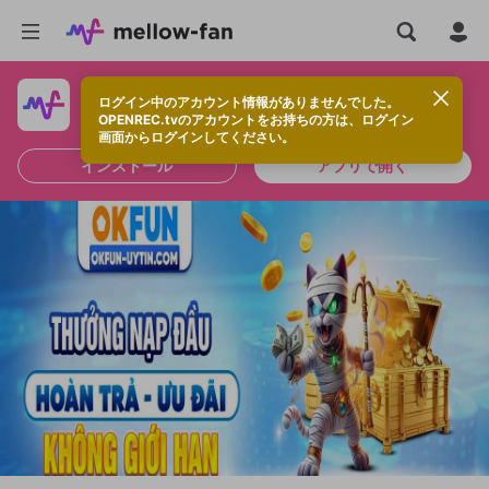
ログイン中のアカウント情報がありませんでした。
快適に視聴するなら、アプリをインストールしよう！
OPENREC.tvのアカウントをお持ちの方は、ログイン
画面からログインしてください。
インストール
アプリで開く