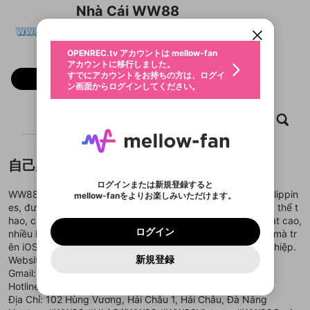
アカウントに移行しました。
カウントに統合しました。
Nhà Cái WW88
すでにアカウントをお持ちの方は、ログイ
こちらからOPENREC.tvでログイン中のア
動画プレイリストを選択
ン画面からログインしてください。
カウント情報を引き継ぐことができます。
@
ww888eucom
生年月
固定動画に設定
不適切なユーザーとして報告しま
ファンレター
OPENREC.tv アカウントは mellow-fan
サブスクシェア
@
新規登録
ログイン
すか？
年
月
アカウントに移行しました。
マイページに表示されている動画 (ライブ配信、配
認証コードの入力
すでにアカウントをお持ちの方は、ログイ
生年月は登録後に変更できません。
信予定、アーカイブ、アップロード動画) をページ
フォロー
選択できるプレイリストがありません。
応援している配信者にファンレターを送ることがで
ン画面からログインしてください。
ご確認ください
のトップに1つ固定できます。動画タイトル横のメ
ログイン
プレイリストは動画の再生画面で作成で
きます。好きなデザインを選んでメッセージを書い
ニューより設定することができます。
メールアドレスで新規登録
メールアドレスでログイン
問題を選択してください
この限定コミュニティは、Discordで提供されてい
性別
きます。
たり、エールアイテムでデコレーションして、配信
メールアドレスにメールを送信しました。30分以内
パスワード再設定
ます。
ホーム
動画
キャプチャ
プレイリスト
者に届けましょう！
にメール記載の6桁の認証コードを入力してくださ
入力していただいたメールアドレ
男性
女性
その他
利用規約とプライバシーポリシーが更新されま
問題を選択してください
詳しくはこちら
※ファンレター機能は有料サービスです。
い。
または
または
ポイントが不足しています
した。 サービスを利用するには変更後の内容を
Discordアカウントをお持ちでない方
スに、パスワード再設定用URLを
セッションの有効期限が切れたた
登録したメールアドレスを入力し、送信してくださ
わいせつな表現
ブロックリストに追加しますか？
この動画の公開は終了しました
お住まいの地域
ご確認いただき、同意していただく必要があり
認証コード
い。
記載されたメールを送信しました
め、ログアウトしました
自己紹介
Discordとは？からDiscordにアクセス
X
X
ます。
mellowポイントの購入に進みますか？
他者を誹謗中傷する表現
のでご確認ください
0
6
ログインまたは新規登録すると
Discordアカウントを作成
WW88 là nhà cái cá cược trực tuyến uy tín có trụ sở tại Philippin
mellow-fanをよりお楽しみいただけます。
キャンセル
OK
OK
0
500
著作権の侵害
Google
Google
利用規約
プレミアム会員に入会
を確認しました。
OK
es, được cấp phép bởi PAGCOR. Cung cấp đa dạng game: thể t
いいえ
はい
mellow-fan のメールアドレス（mellow-fan.comド
この画面からDiscordに参加する
利用規約
および
プライバシーポリシー
に同意頂いた上で
ログイン
hao, casino, game bài, nổ hũ. Hỗ trợ nạp rút nhanh, bảo mật cao,
プライバシーポリシー
を確認しました。
メイン及びcs.openrec.co.jpドメイン）が受信拒否設
次にお進みください。
OK
プライバシーの侵害
ご登録いただいた情報はサービスの向上を目的
ログイン
nhiều khuyến mãi hấp dẫn. Ứng dụng WW88 mobile mượt mà tr
再設定する
動画プレイリストがありません
定に含まれていないかご確認ください。
Yahoo! JAPAN
Yahoo! JAPAN
Discordは第三者が提供するコミュニティーサービスで、
として使用いたします。
報告された問題については、利用規約に違反しているか
ên iOS, Android. Dịch vụ CSKH 24/7, tận tâm và chuyên nghiệp.
動画プレイリストを選択
パスワードを忘れた方は
こちら
過激な暴力や自傷行為
mellow-fanとは関わりがありません。Discordに関してのお
一部サービスをご利用いただくには、生年月の
どうかをスタッフが確認します。
この機能をむやみに使
新規登録
Website:
https://ww888.eu.com/
確認しました
問い合わせにはお答えすることができません。Discordの仕
アカウントをお持ちですか？
アカウントを作成する
登録が必要です。
用することは、利用規約違反になります。
様変更により、限定コミュニティ特典の提供が終了する可能
Gmail: ww888@gmail.com
入力
なりすまし行為
Appleでサインアップ
Appleでサインイン
動画のプレイリストを一つ選択すると、そのプレイ
ご登録いただいた情報は公開されません。
性がありますが、その際の補償は一切行いません。外部サー
Hotline: 0981790237
リストの動画をマイページの上部にリストで表示す
ビスとのID連携に関する同意事項に同意の上、参加をお願い
閉じる
Địa Chỉ: 102 Hùng Vương, Hải Châu 1, Hải Châu, Đà Nẵng
ることができます。
出会いを誘導する行為
ファンレターを作成
します。
送信