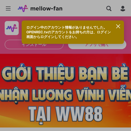
ログイン中のアカウント情報がありませんでした。
快適に視聴するなら、アプリをインストールしよう！
OPENREC.tvのアカウントをお持ちの方は、ログイン
画面からログインしてください。
インストール
アプリで開く
新規登録
OPENREC.tv アカウントは mellow-fan
OPENREC.tvアカウントはmellow-fanア
限定コミュニティ参加方法
パーソナルデータの登録