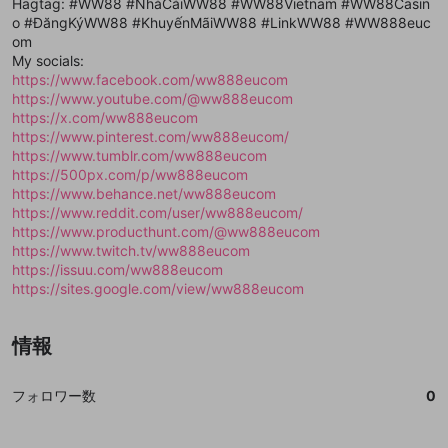
mellow-fanの
mellow-fanの
利用規約
利用規約
・
・
プライバシーポリシー
プライバシーポリシー
・
・
外部
外部
Hagtag: #WW88 #NhàCáiWW88 #WW88Vietnam #WW88Casin
登録
外部サービスとのID連携に関する同意事項
サービスとのID連携に関する同意事項
サービスとのID連携に関する同意事項
に同意頂いた上
に同意頂いた上
閉じる
ねずみ講やマルチ商法
o #ĐăngKýWW88 #KhuyếnMãiWW88 #LinkWW88 #WW888euc
動画プレイリストを選択
アカウント作成
で、次にお進みください
で、次にお進みください
om
誤解を招く配信設定
My socials:
あとで登録
Discordとは？
Discordに参加する
https://www.facebook.com/ww888eucom
mellow-fanからのお得な情報をメールで受
ゲームの録画禁止区域の配信
https://www.youtube.com/@ww888eucom
け取る
https://x.com/ww888eucom
改造版・海賊版ソフトの配信
https://www.pinterest.com/ww888eucom/
https://www.tumblr.com/ww888eucom
政治的・宗教的・人種的な内容
https://500px.com/p/ww888eucom
https://www.behance.net/ww888eucom
その他の問題
https://www.reddit.com/user/ww888eucom/
https://www.producthunt.com/@ww888eucom
https://www.twitch.tv/ww888eucom
https://issuu.com/ww888eucom
https://sites.google.com/view/ww888eucom
情報
フォロワー数
0