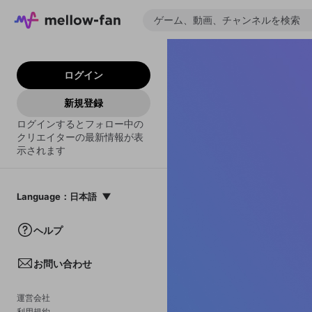
ログイン
新規登録
ログインするとフォロー中の
クリエイターの最新情報が表
示されます
Language
：
日本語
日本語
ヘルプ
English
お問い合わせ
中文(簡体)
한국어
運営会社
利用規約