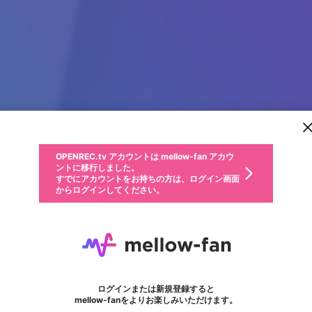
新規登録
OPENREC.tv アカウントは mellow-fan アカウ
OPENREC.tvアカウントはmellow-fanアカウン
パーソナルデータの登録
限定コミュニティ参加方法
ントに移行しました。
トに統合しました。
すでにアカウントをお持ちの方は、ログイン画面
こちらからOPENREC.tvでログイン中のアカウ
からログインしてください。
ント情報を引き継ぐことができます。
動画プレイリストを選択
生年月
固定動画に設定
不適切なユーザーとして報告します
ファンレター
サブスクシェア
OPENREC.tv アカウントは mellow-fan アカウ
@
新規登録
ログイン
か？
年
月
ントに移行しました。
マイページに表示されている動画 (ライブ配信、配信予定、ア
すでにアカウントをお持ちの方は、ログイン画面
ーカイブ、アップロード動画) をページのトップに1つ固定で
777vipstcom
応援している配信者にファンレターを送ることができま
生年月は登録後に変更できません。
認証コードの入力
できるプレイリストがありません。プレイリストは動画の再生画面で作
からログインしてください。
きます。動画タイトル横のメニューより設定することができま
す。好きなデザインを選んでメッセージを書いたり、エ
ログイン
す。
ご確認ください
す。
メールアドレスで新規登録
メールアドレスでログイン
問題を選択してください
ールアイテムでデコレーションして、配信者に届けまし
性別
ょう！
メールアドレスにメールを送信しました。30分以内にメ
パスワード再設定
詳しくはこちら
この限定コミュニティは、Discordで提供されています。
入力していただいたメールアドレス
男性
女性
その他
問題を選択してください
※ファンレター機能は有料サービスです。
ール記載の6桁の認証コードを入力してください。
フォロー
利用規約とプライバシーポリシーが更新されました。
または
または
ポイントが不足しています
に、パスワード再設定用URLを記載
セッションの有効期限が切れたた
Discordアカウントをお持ちでない方
サービスを利用するには変更後の内容をご確認いただ
わいせつな表現
認証コード
検索履歴をすべて削除しますか？
チームメンバーに追加しますか？
ブロックリストに追加しますか？
この動画の公開は終了しました
登録したメールアドレスを入力し、送信してください。
お住まいの地域
されたメールを送信しましたのでご
め、ログアウトしました
き、同意していただく必要があります。
X
X
Discordとは？からDiscordにアクセス
mellowポイントの購入に進みますか？
他者を誹謗中傷する表現
0
6
確認ください
ログインまたは新規登録すると
Discordアカウントを作成
キャンセル
キャンセル
mellow-fanをよりお楽しみいただけます。
いいえ
OK
はい
はい
OK
利用規約
を確認しました。
0
500
著作権の侵害
Google
Google
キャプチャ
プレイリスト
フォロー
フォロワー
プレミアム会員に入会
mellow-fan のメールアドレス（mellow-fan.comドメイン
OK