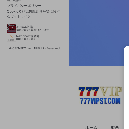
プライバシーポリシー
Cookie及び広告識別番号等に関す
るガイドライン
JASRAC許諾
第9036330001Y45123号
NexTone許諾番号
ID000008336
© OPENREC, inc. All Rights Reserved.
選択
きま
ホーム
動画