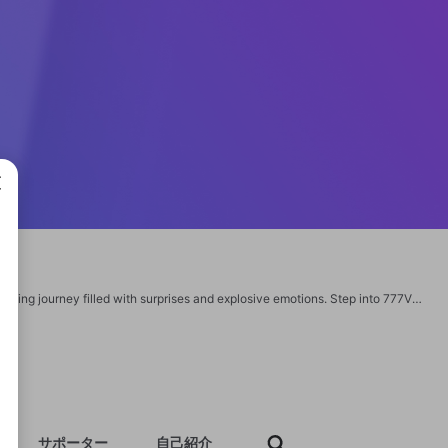
成で
777VIP is a premium entertainment kingdom where every bet becomes a breathtaking journey filled with surprises and explosive emotions. Step into 777VIP now to embrace the aura of a legend, hunt massive rewards, and experience a level of glory reserved for only the elite! Website: http://777vipst.com/ Email: 777vipstcom@gmail.com Hotline: 63 945 800 3344 Address: 12a Sanchez Ave, Parañaque, 1700 Metro Manila, Philippines Hashtags: #777VIP #link777VIP #login_777VIP #register_777VIP #777vipstcom https://twitter.com/777vipstcom https://www.youtube.com/@777vipstcom https://500px.com/p/777vipstcom https://www.tumblr.com/777vipstcom https://www.twitch.tv/777vipstcom/about https://www.pinterest.com/777vipstcom/ https://www.yumpu.com/user/777vipstcom https://securityheaders.com/?q=http%3A%2F%2F777vipst.com%2F&followRedirects=on https://www.vevioz.com/777vipstcom https://iglinks.io/nghigdfhrytgf4576-7ke https://www.gaiaonline.com/profiles/777vipstcom/50607251/
サポーター
自己紹介