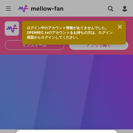
ログイン中のアカウント情報がありませんでした。
快適に視聴するなら、アプリをインストールしよう！
OPENREC.tvのアカウントをお持ちの方は、ログイン
画面からログインしてください。
インストール
アプリで開く
新規登録
OPENREC.tv アカウントは mellow-fan
OPENREC.tvアカウントはmellow-fanア
限定コミュニティ参加方法
パーソナルデータの登録
アカウントに移行しました。
カウントに統合しました。
すでにアカウントをお持ちの方は、ログイ
こちらからOPENREC.tvでログイン中のア
ン画面からログインしてください。
カウント情報を引き継ぐことができます。