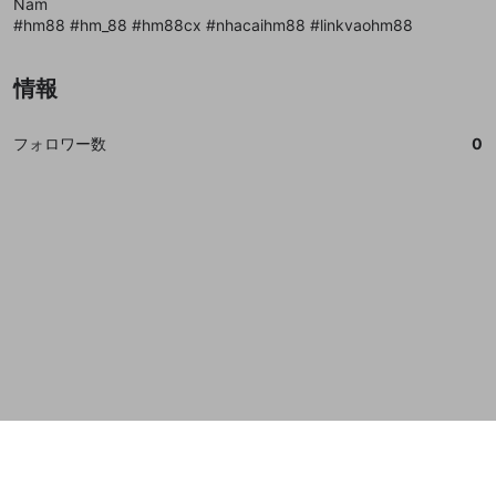
Nam
誤解を招く配信設定
#hm88 #hm_88 #hm88cx #nhacaihm88 #linkvaohm88
あとで登録
Discordとは？
Discordに参加する
mellow-fanからのお得な情報をメールで受
ゲームの録画禁止区域の配信
け取る
情報
改造版・海賊版ソフトの配信
政治的・宗教的・人種的な内容
フォロワー数
0
その他の問題