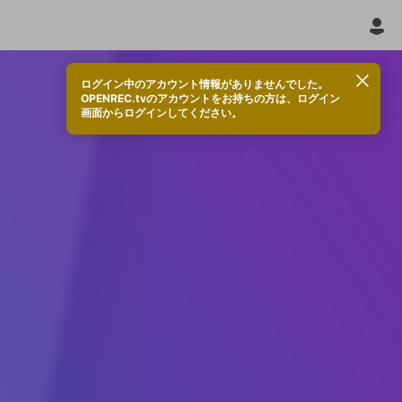
ログイン中のアカウント情報がありませんでした。
OPENREC.tvのアカウントをお持ちの方は、ログイン
画面からログインしてください。