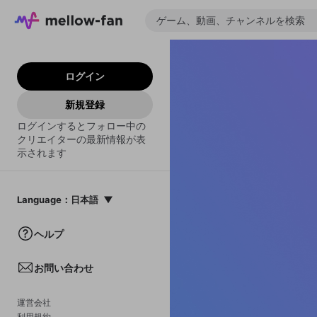
ログイン
新規登録
ログインするとフォロー中の
クリエイターの最新情報が表
示されます
Language
：
日本語
日本語
ヘルプ
English
お問い合わせ
中文(簡体)
한국어
運営会社
利用規約