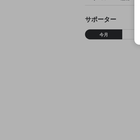
サポーター
今月