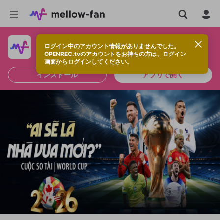
ログイン中のアカウント情報がありませんでした。
快適に視聴するなら、アプリをインストールしよう！
OPENREC.tvのアカウントをお持ちの方は、ログイン
画面からログインしてください。
インストール
アプリで開く