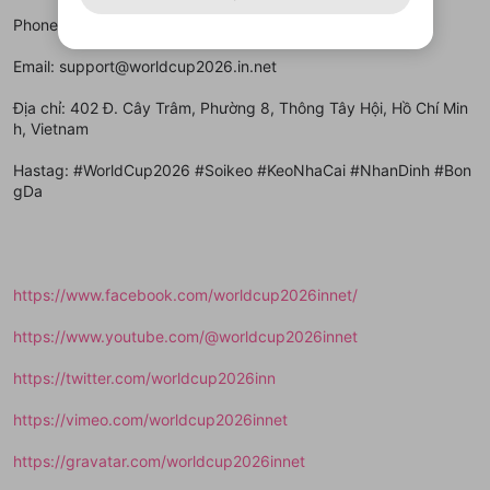
アカウントをお持ちですか？
アカウントを作成する
登録が必要です。
用することは、利用規約違反になります。
様変更により、限定コミュニティ特典の提供が終了する可能
入力
なりすまし行為
Appleでサインアップ
Appleでサインイン
動画のプレイリストを一つ選択すると、そのプレイ
Phone: 0983252026
ご登録いただいた情報は公開されません。
性がありますが、その際の補償は一切行いません。外部サー
リストの動画をマイページの上部にリストで表示す
ビスとのID連携に関する同意事項に同意の上、参加をお願い
閉じる
ることができます。
出会いを誘導する行為
ファンレターを作成
します。
Email: support@worldcup2026.in.net
送信
mellow-fanの
mellow-fanの
利用規約
利用規約
・
・
プライバシーポリシー
プライバシーポリシー
・
・
外部
外部
登録
外部サービスとのID連携に関する同意事項
サービスとのID連携に関する同意事項
サービスとのID連携に関する同意事項
に同意頂いた上
に同意頂いた上
閉じる
ねずみ講やマルチ商法
動画プレイリストを選択
アカウント作成
Địa chỉ: 402 Đ. Cây Trâm, Phường 8, Thông Tây Hội, Hồ Chí Min
で、次にお進みください
で、次にお進みください
h, Vietnam
誤解を招く配信設定
あとで登録
Discordとは？
Discordに参加する
mellow-fanからのお得な情報をメールで受
Hastag: #WorldCup2026 #Soikeo #KeoNhaCai #NhanDinh #Bon
ゲームの録画禁止区域の配信
け取る
gDa
改造版・海賊版ソフトの配信
政治的・宗教的・人種的な内容
その他の問題
https://www.facebook.com/worldcup2026innet/
https://www.youtube.com/@worldcup2026innet
https://twitter.com/worldcup2026inn
https://vimeo.com/worldcup2026innet
https://gravatar.com/worldcup2026innet