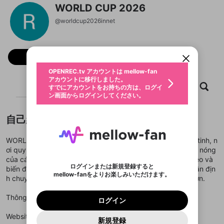
WORLD CUP 2026
新規登録
@
worldcup2026innet
OPENREC.tv アカウントは mellow-fan
OPENREC.tvアカウントはmellow-fanア
限定コミュニティ参加方法
パーソナルデータの登録
アカウントに移行しました。
カウントに統合しました。
すでにアカウントをお持ちの方は、ログイ
こちらからOPENREC.tvでログイン中のア
動画プレイリストを選択
ン画面からログインしてください。
カウント情報を引き継ぐことができます。
生年月
フォロー
固定動画に設定
不適切なユーザーとして報告しま
ファンレター
OPENREC.tv アカウントは mellow-fan
サブスクシェア
@
新規登録
ログイン
すか？
年
月
アカウントに移行しました。
マイページに表示されている動画 (ライブ配信、配
ホーム
動画
キャプチャ
プレイリスト
認証コードの入力
すでにアカウントをお持ちの方は、ログイ
生年月は登録後に変更できません。
信予定、アーカイブ、アップロード動画) をページ
選択できるプレイリストがありません。
応援している配信者にファンレターを送ることがで
ン画面からログインしてください。
ご確認ください
のトップに1つ固定できます。動画タイトル横のメ
ログイン
プレイリストは動画の再生画面で作成で
きます。好きなデザインを選んでメッセージを書い
ニューより設定することができます。
メールアドレスで新規登録
メールアドレスでログイン
問題を選択してください
この限定コミュニティは、Discordで提供されてい
性別
きます。
たり、エールアイテムでデコレーションして、配信
メールアドレスにメールを送信しました。30分以内
パスワード再設定
自己紹介
ます。
者に届けましょう！
にメール記載の6桁の認証コードを入力してくださ
入力していただいたメールアドレ
男性
女性
その他
利用規約とプライバシーポリシーが更新されま
問題を選択してください
詳しくはこちら
※ファンレター機能は有料サービスです。
い。
または
または
ポイントが不足しています
した。 サービスを利用するには変更後の内容を
Discordアカウントをお持ちでない方
スに、パスワード再設定用URLを
セッションの有効期限が切れたた
WORLD CUP 2026 là giải đấu bóng đá hấp dẫn nhất hành tinh, n
登録したメールアドレスを入力し、送信してくださ
わいせつな表現
ブロックリストに追加しますか？
この動画の公開は終了しました
お住まいの地域
ご確認いただき、同意していただく必要があり
認証コード
い。
ơi quy tụ những đội tuyển hàng đầu thế giới. Bên cạnh sức nóng
記載されたメールを送信しました
め、ログアウトしました
Discordとは？からDiscordにアクセス
X
X
ます。
mellowポイントの購入に進みますか？
của các trận cầu, người hâm mộ còn quan tâm đến tỷ lệ kèo và
他者を誹謗中傷する表現
のでご確認ください
0
6
ログインまたは新規登録すると
biến động kèo nhà cái mỗi ngày. Các thông tin soi kèo, nhận địn
Discordアカウントを作成
mellow-fanをよりお楽しみいただけます。
キャンセル
OK
OK
0
500
著作権の侵害
h chuyên sâu giúp người chơi đưa ra lựa chọn chính xác hơn.
Google
Google
利用規約
プレミアム会員に入会
を確認しました。
OK
いいえ
はい
mellow-fan のメールアドレス（mellow-fan.comド
この画面からDiscordに参加する
利用規約
および
プライバシーポリシー
に同意頂いた上で
ログイン
プライバシーポリシー
を確認しました。
メイン及びcs.openrec.co.jpドメイン）が受信拒否設
次にお進みください。
OK
プライバシーの侵害
Thông tin liên hệ:
ご登録いただいた情報はサービスの向上を目的
ログイン
再設定する
動画プレイリストがありません
定に含まれていないかご確認ください。
Yahoo! JAPAN
Yahoo! JAPAN
Discordは第三者が提供するコミュニティーサービスで、
として使用いたします。
報告された問題については、利用規約に違反しているか
動画プレイリストを選択
パスワードを忘れた方は
こちら
過激な暴力や自傷行為
mellow-fanとは関わりがありません。Discordに関してのお
Website:
https://worldcup2026.in.net/
一部サービスをご利用いただくには、生年月の
どうかをスタッフが確認します。
この機能をむやみに使
新規登録
確認しました
問い合わせにはお答えすることができません。Discordの仕