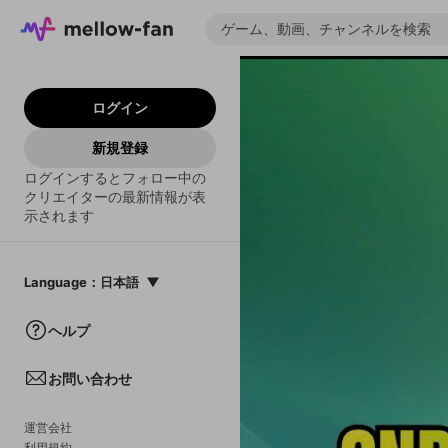
ログイン
新規登録
ログインするとフォロー中の
クリエイターの最新情報が表
示されます
Language
：
日本語
日本語
ヘルプ
English
お問い合わせ
中文(簡体)
한국어
運営会社
利用規約