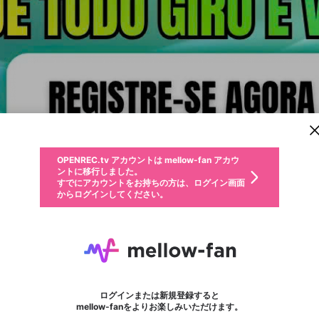
新規登録
OPENREC.tv アカウントは mellow-fan アカウ
OPENREC.tvアカウントはmellow-fanアカウン
パーソナルデータの登録
限定コミュニティ参加方法
ントに移行しました。
トに統合しました。
すでにアカウントをお持ちの方は、ログイン画面
こちらからOPENREC.tvでログイン中のアカウ
からログインしてください。
ント情報を引き継ぐことができます。
動画プレイリストを選択
生年月
固定動画に設定
不適切なユーザーとして報告します
ファンレター
サブスクシェア
OPENREC.tv アカウントは mellow-fan アカウ
@
新規登録
ログイン
か？
年
月
ントに移行しました。
マイページに表示されている動画 (ライブ配信、配信予定、ア
すでにアカウントをお持ちの方は、ログイン画面
ーカイブ、アップロード動画) をページのトップに1つ固定で
WIN222
応援している配信者にファンレターを送ることができま
生年月は登録後に変更できません。
認証コードの入力
できるプレイリストがありません。プレイリストは動画の再生画面で作
からログインしてください。
きます。動画タイトル横のメニューより設定することができま
す。好きなデザインを選んでメッセージを書いたり、エ
ログイン
す。
@
win222bettcombr
ご確認ください
す。
メールアドレスで新規登録
メールアドレスでログイン
問題を選択してください
ールアイテムでデコレーションして、配信者に届けまし
性別
ょう！
メールアドレスにメールを送信しました。30分以内にメ
パスワード再設定
詳しくはこちら
この限定コミュニティは、Discordで提供されています。
入力していただいたメールアドレス
男性
女性
その他
問題を選択してください
※ファンレター機能は有料サービスです。
ール記載の6桁の認証コードを入力してください。
利用規約とプライバシーポリシーが更新されました。
または
または
ポイントが不足しています
フォロー
に、パスワード再設定用URLを記載
セッションの有効期限が切れたた
Discordアカウントをお持ちでない方
サービスを利用するには変更後の内容をご確認いただ
わいせつな表現
認証コード
検索履歴をすべて削除しますか？
チームメンバーに追加しますか？
ブロックリストに追加しますか？
この動画の公開は終了しました
登録したメールアドレスを入力し、送信してください。
お住まいの地域
されたメールを送信しましたのでご
め、ログアウトしました
き、同意していただく必要があります。
X
X
Discordとは？からDiscordにアクセス
mellowポイントの購入に進みますか？
他者を誹謗中傷する表現
0
6
確認ください
ログインまたは新規登録すると
Discordアカウントを作成
キャンセル
キャンセル
mellow-fanをよりお楽しみいただけます。
いいえ
OK
はい
はい
OK
利用規約
を確認しました。
0
500
著作権の侵害
Google
Google
キャプチャ
プレイリスト
フォロー
フォロワー
プレミアム会員に入会
mellow-fan のメールアドレス（mellow-fan.comドメイン
OK