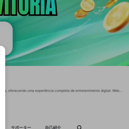
成で
WIN222 é uma das plataformas mais confiáveis e modernas do mercado de apostas, oferecendo uma experiência completa de entretenimento digital. Website : https://win222bett.com.br/ Address: R. Augusto de Souza, 546, Novo Horizonte do Norte - MT, 78570-000, Brazil Email : win222bett@gmail.com Hotline : 924872787 #win222 #win222jogo #casa de apostaswin222 #win222Conecte-se Social: https://www.reddit.com/user/win222bettcombr/ https://www.youtube.com/@win222bettcombr https://x.com/win222bettcombr https://github.com/win222bettcombr https://www.tumblr.com/win222bettcombr https://www.behance.net/win222bettcombr https://vimeo.com/win222bettcombr https://500px.com/p/win222bettcombr https://www.mixcloud.com/win222bettcombr/ https://stocktwits.com/win222bettcombr https://www.twitch.tv/win222bettcombr/about https://letterboxd.com/win222bettcombr/ https://hub.docker.com/u/win222bettcombr https://gravatar.com/win222bettcombr https://giphy.com/channel/win222bettcombr
サポーター
自己紹介