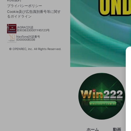
プライバシーポリシー
Cookie及び広告識別番号等に関す
るガイドライン
JASRAC許諾
第9036330001Y45123号
NexTone許諾番号
ID000008336
© OPENREC, inc. All Rights Reserved.
選択
きま
ホーム
動画