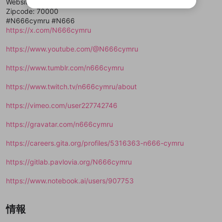
Website:
https://n666.cymru
リストの動画をマイページの上部にリストで表示す
ビスとのID連携に関する同意事項に同意の上、参加をお願い
閉じる
Zipcode: 70000
ることができます。
出会いを誘導する行為
ファンレターを作成
します。
送信
mellow-fanの
mellow-fanの
利用規約
利用規約
・
・
プライバシーポリシー
プライバシーポリシー
・
・
外部
外部
#N666cymru #N666
登録
外部サービスとのID連携に関する同意事項
サービスとのID連携に関する同意事項
サービスとのID連携に関する同意事項
に同意頂いた上
に同意頂いた上
閉じる
ねずみ講やマルチ商法
https://x.com/N666cymru
動画プレイリストを選択
アカウント作成
で、次にお進みください
で、次にお進みください
誤解を招く配信設定
https://www.youtube.com/@N666cymru
あとで登録
Discordとは？
Discordに参加する
mellow-fanからのお得な情報をメールで受
ゲームの録画禁止区域の配信
https://www.tumblr.com/n666cymru
け取る
改造版・海賊版ソフトの配信
https://www.twitch.tv/n666cymru/about
政治的・宗教的・人種的な内容
https://vimeo.com/user227742746
その他の問題
https://gravatar.com/n666cymru
https://careers.gita.org/profiles/5316363-n666-cymru
https://gitlab.pavlovia.org/N666cymru
https://www.notebook.ai/users/907753
情報