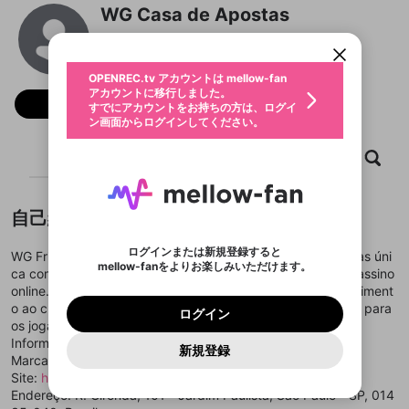
限定コミュニティ参加方法
パーソナルデータの登録
WG Casa de Apostas
アカウントに移行しました。
カウントに統合しました。
すでにアカウントをお持ちの方は、ログイ
こちらからOPENREC.tvでログイン中のア
@
wgfriesnet
動画プレイリストを選択
ン画面からログインしてください。
カウント情報を引き継ぐことができます。
生年月
固定動画に設定
不適切なユーザーとして報告しま
ファンレター
OPENREC.tv アカウントは mellow-fan
サブスクシェア
@
新規登録
ログイン
すか？
年
月
アカウントに移行しました。
マイページに表示されている動画 (ライブ配信、配
フォロー
認証コードの入力
すでにアカウントをお持ちの方は、ログイ
生年月は登録後に変更できません。
信予定、アーカイブ、アップロード動画) をページ
選択できるプレイリストがありません。
応援している配信者にファンレターを送ることがで
ン画面からログインしてください。
ご確認ください
のトップに1つ固定できます。動画タイトル横のメ
ログイン
プレイリストは動画の再生画面で作成で
きます。好きなデザインを選んでメッセージを書い
ニューより設定することができます。
メールアドレスで新規登録
メールアドレスでログイン
問題を選択してください
この限定コミュニティは、Discordで提供されてい
性別
きます。
たり、エールアイテムでデコレーションして、配信
メールアドレスにメールを送信しました。30分以内
ホーム
動画
キャプチャ
プレイリスト
パスワード再設定
ます。
者に届けましょう！
にメール記載の6桁の認証コードを入力してくださ
入力していただいたメールアドレ
男性
女性
その他
利用規約とプライバシーポリシーが更新されま
問題を選択してください
詳しくはこちら
※ファンレター機能は有料サービスです。
い。
または
または
ポイントが不足しています
した。 サービスを利用するには変更後の内容を
Discordアカウントをお持ちでない方
スに、パスワード再設定用URLを
セッションの有効期限が切れたた
登録したメールアドレスを入力し、送信してくださ
わいせつな表現
ブロックリストに追加しますか？
この動画の公開は終了しました
お住まいの地域
自己紹介
ご確認いただき、同意していただく必要があり
認証コード
い。
記載されたメールを送信しました
め、ログアウトしました
Discordとは？からDiscordにアクセス
X
X
ます。
mellowポイントの購入に進みますか？
他者を誹謗中傷する表現
のでご確認ください
0
6
ログインまたは新規登録すると
WG Fries | wgfries.blue oferece uma experiência de apostas úni
Discordアカウントを作成
mellow-fanをよりお楽しみいただけます。
キャンセル
OK
OK
0
500
著作権の侵害
ca com centenas de jogos variados, desde esportes até cassino
Google
Google
利用規約
プレミアム会員に入会
を確認しました。
OK
いいえ
はい
mellow-fan のメールアドレス（mellow-fan.comド
この画面からDiscordに参加する
online. Com uma interface amigável e um serviço de atendiment
利用規約
および
プライバシーポリシー
に同意頂いた上で
ログイン
プライバシーポリシー
を確認しました。
メイン及びcs.openrec.co.jpドメイン）が受信拒否設
次にお進みください。
OK
プライバシーの侵害
o ao cliente dedicado, wg-fries.net é a escolha número um para
ご登録いただいた情報はサービスの向上を目的
ログイン
再設定する
動画プレイリストがありません
定に含まれていないかご確認ください。
Yahoo! JAPAN
Yahoo! JAPAN
os jogadores.
Discordは第三者が提供するコミュニティーサービスで、
として使用いたします。
報告された問題については、利用規約に違反しているか
動画プレイリストを選択
パスワードを忘れた方は
こちら
過激な暴力や自傷行為
mellow-fanとは関わりがありません。Discordに関してのお
Informações detalhadas:
一部サービスをご利用いただくには、生年月の
どうかをスタッフが確認します。
この機能をむやみに使
新規登録
確認しました
問い合わせにはお答えすることができません。Discordの仕
アカウントをお持ちですか？
アカウントを作成する
Marca: Wgfries
登録が必要です。
用することは、利用規約違反になります。
様変更により、限定コミュニティ特典の提供が終了する可能
入力
なりすまし行為
Appleでサインアップ
Appleでサインイン
動画のプレイリストを一つ選択すると、そのプレイ
Site:
https://wg-fries.net/
ご登録いただいた情報は公開されません。
性がありますが、その際の補償は一切行いません。外部サー
リストの動画をマイページの上部にリストで表示す
Endereço: R. Gironda, 101 - Jardim Paulista, São Paulo - SP, 014
ビスとのID連携に関する同意事項に同意の上、参加をお願い
閉じる
ることができます。
出会いを誘導する行為
ファンレターを作成
します。