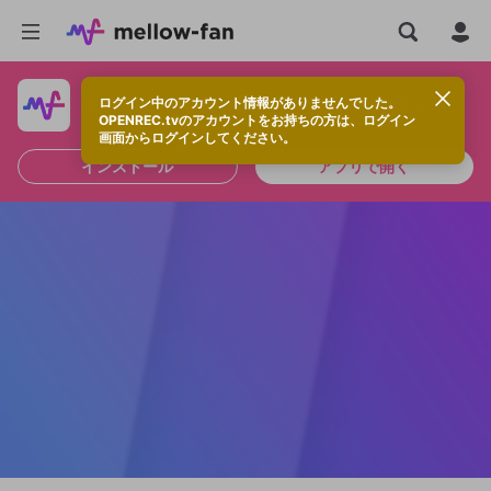
ログイン中のアカウント情報がありませんでした。
快適に視聴するなら、アプリをインストールしよう！
OPENREC.tvのアカウントをお持ちの方は、ログイン
画面からログインしてください。
インストール
アプリで開く
新規登録
OPENREC.tv アカウントは mellow-fan
OPENREC.tvアカウントはmellow-fanア