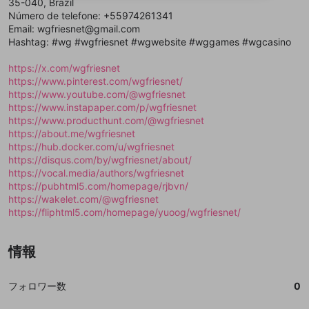
35-040, Brazil
送信
mellow-fanの
mellow-fanの
利用規約
利用規約
・
・
プライバシーポリシー
プライバシーポリシー
・
・
外部
外部
登録
Número de telefone: +55974261341
外部サービスとのID連携に関する同意事項
サービスとのID連携に関する同意事項
サービスとのID連携に関する同意事項
に同意頂いた上
に同意頂いた上
閉じる
ねずみ講やマルチ商法
動画プレイリストを選択
アカウント作成
Email: wgfriesnet@gmail.com
で、次にお進みください
で、次にお進みください
Hashtag: #wg #wgfriesnet #wgwebsite #wggames #wgcasino
誤解を招く配信設定
あとで登録
Discordとは？
Discordに参加する
mellow-fanからのお得な情報をメールで受
https://x.com/wgfriesnet
ゲームの録画禁止区域の配信
け取る
https://www.pinterest.com/wgfriesnet/
https://www.youtube.com/@wgfriesnet
改造版・海賊版ソフトの配信
https://www.instapaper.com/p/wgfriesnet
https://www.producthunt.com/@wgfriesnet
政治的・宗教的・人種的な内容
https://about.me/wgfriesnet
その他の問題
https://hub.docker.com/u/wgfriesnet
https://disqus.com/by/wgfriesnet/about/
https://vocal.media/authors/wgfriesnet
https://pubhtml5.com/homepage/rjbvn/
https://wakelet.com/@wgfriesnet
https://fliphtml5.com/homepage/yuoog/wgfriesnet/
情報
フォロワー数
0