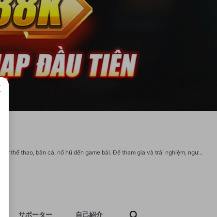
成で
W88 là nhà cái uy tín hàng đầu tại Châu Á, cung cấp đầy đủ các dịch vụ cá cược từ thể thao, bắn cá, nổ hũ đến game bài. Để tham gia và trải nghiệm, người chơi có thể truy cập đường link cập nhật mới nhất bên dưới. Thông tin liên hệ: Địa chỉ: 166 Đặng Nguyên Cẩn, phường 13, quận 6, thành phố Hồ Chí Minh Email: w88wkcom@gmail.com Website: https://w88wk.com/ Hotline: 0903865283 Tag: #w88 #nha-cai-w88 #link-vao-w88 #dang-ky-w88 #trang-chu-w88 My socials: https://www.facebook.com/w88wkcom/ https://www.youtube.com/@w88wkcom https://x.com/w88wkcom https://www.pinterest.com/w88wkcom/ https://www.tumblr.com/w88wkcom https://500px.com/p/w88wkcom https://www.behance.net/w88wkcom https://www.reddit.com/user/w88wkcom/ https://www.producthunt.com/@w88wkcom https://www.twitch.tv/w88wkcom https://issuu.com/w88wkcom https://sites.google.com/view/w88wkcom
サポーター
自己紹介