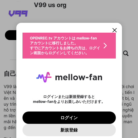
新規登録
V99 us org
OPENREC.tv アカウントは mellow-fan
OPENREC.tvアカウントはmellow-fanア
限定コミュニティ参加方法
パーソナルデータの登録
アカウントに移行しました。
カウントに統合しました。
すでにアカウントをお持ちの方は、ログイ
こちらからOPENREC.tvでログイン中のア
動画プレイリストを選択
ン画面からログインしてください。
カウント情報を引き継ぐことができます。
生年月
固定動画に設定
不適切なユーザーとして報告しま
フォロー
ファンレター
OPENREC.tv アカウントは mellow-fan
サブスクシェア
@
新規登録
ログイン
すか？
年
月
アカウントに移行しました。
マイページに表示されている動画 (ライブ配信、配
認証コードの入力
すでにアカウントをお持ちの方は、ログイ
生年月は登録後に変更できません。
信予定、アーカイブ、アップロード動画) をページ
選択できるプレイリストがありません。
応援している配信者にファンレターを送ることがで
ホーム
動画
キャプチャ
プレイリスト
ン画面からログインしてください。
ご確認ください
のトップに1つ固定できます。動画タイトル横のメ
ログイン
プレイリストは動画の再生画面で作成で
きます。好きなデザインを選んでメッセージを書い
ニューより設定することができます。
メールアドレスで新規登録
メールアドレスでログイン
問題を選択してください
この限定コミュニティは、Discordで提供されてい
性別
きます。
たり、エールアイテムでデコレーションして、配信
メールアドレスにメールを送信しました。30分以内
パスワード再設定
ます。
者に届けましょう！
にメール記載の6桁の認証コードを入力してくださ
入力していただいたメールアドレ
男性
女性
その他
利用規約とプライバシーポリシーが更新されま
問題を選択してください
詳しくはこちら
自己紹介
※ファンレター機能は有料サービスです。
い。
または
または
ポイントが不足しています
した。 サービスを利用するには変更後の内容を
Discordアカウントをお持ちでない方
スに、パスワード再設定用URLを
セッションの有効期限が切れたた
登録したメールアドレスを入力し、送信してくださ
わいせつな表現
ブロックリストに追加しますか？
この動画の公開は終了しました
お住まいの地域
ご確認いただき、同意していただく必要があり
認証コード
い。
V99 là nền tảng game đổi thưởng hàng đầu dành cho người chơi
記載されたメールを送信しました
め、ログアウトしました
Discordとは？からDiscordにアクセス
X
X
ます。
mellowポイントの購入に進みますか？
Việt Nam, tích hợp đa dạng trò chơi như slot quay số, lô đề, tiến l
他者を誹謗中傷する表現
のでご確認ください
0
6
ログインまたは新規登録すると
ên và cá cược ảo. Giao diện sắc nét, thân thiện với mọi thiết bị, q
Discordアカウントを作成
mellow-fanをよりお楽しみいただけます。
キャンセル
OK
OK
0
500
著作権の侵害
uy trình nạp – rút nhanh gọn, an toàn nhờ bảo mật SSL. Đội ngũ
Google
Google
利用規約
プレミアム会員に入会
を確認しました。
OK
いいえ
はい
mellow-fan のメールアドレス（mellow-fan.comド
この画面からDiscordに参加する
hỗ trợ chuyên nghiệp sẵn sàng phục vụ 24/7, đảm bảo trải nghiệ
利用規約
および
プライバシーポリシー
に同意頂いた上で
ログイン
プライバシーポリシー
を確認しました。
メイン及びcs.openrec.co.jpドメイン）が受信拒否設
次にお進みください。
OK
プライバシーの侵害
m liền mạch và minh bạch. Cộng thêm các chương trình khuyến
ご登録いただいた情報はサービスの向上を目的
ログイン
再設定する
動画プレイリストがありません
定に含まれていないかご確認ください。
Yahoo! JAPAN
Yahoo! JAPAN
mãi hấp dẫn và vòng quay đặc biệt mỗi tuần, V99 cam kết man
Discordは第三者が提供するコミュニティーサービスで、
として使用いたします。
報告された問題については、利用規約に違反しているか
動画プレイリストを選択
パスワードを忘れた方は
こちら
過激な暴力や自傷行為
mellow-fanとは関わりがありません。Discordに関してのお
g đến thế giới giải trí trực tuyến đáng tin cậy.
一部サービスをご利用いただくには、生年月の
どうかをスタッフが確認します。
この機能をむやみに使
新規登録
確認しました
問い合わせにはお答えすることができません。Discordの仕
アカウントをお持ちですか？
アカウントを作成する
登録が必要です。
用することは、利用規約違反になります。
様変更により、限定コミュニティ特典の提供が終了する可能
入力
なりすまし行為
Appleでサインアップ
Appleでサインイン
動画のプレイリストを一つ選択すると、そのプレイ