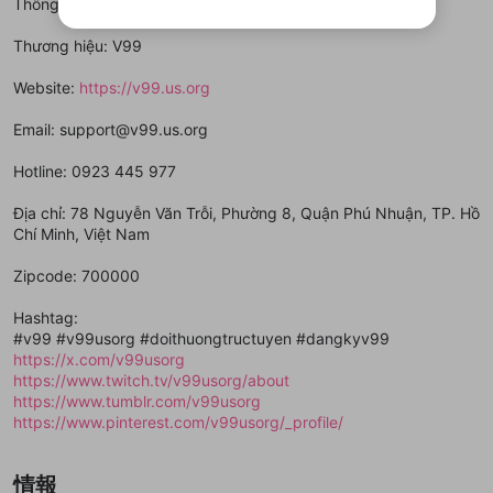
Thông tin liên hệ:
ご登録いただいた情報は公開されません。
性がありますが、その際の補償は一切行いません。外部サー
リストの動画をマイページの上部にリストで表示す
ビスとのID連携に関する同意事項に同意の上、参加をお願い
閉じる
ることができます。
出会いを誘導する行為
ファンレターを作成
します。
Thương hiệu: V99
送信
mellow-fanの
mellow-fanの
利用規約
利用規約
・
・
プライバシーポリシー
プライバシーポリシー
・
・
外部
外部
登録
外部サービスとのID連携に関する同意事項
サービスとのID連携に関する同意事項
サービスとのID連携に関する同意事項
に同意頂いた上
に同意頂いた上
閉じる
ねずみ講やマルチ商法
動画プレイリストを選択
アカウント作成
Website:
https://v99.us.org
で、次にお進みください
で、次にお進みください
誤解を招く配信設定
あとで登録
Discordとは？
Discordに参加する
Email: support@v99.us.org
mellow-fanからのお得な情報をメールで受
ゲームの録画禁止区域の配信
け取る
Hotline: 0923 445 977
改造版・海賊版ソフトの配信
Địa chỉ: 78 Nguyễn Văn Trỗi, Phường 8, Quận Phú Nhuận, TP. Hồ
Chí Minh, Việt Nam
政治的・宗教的・人種的な内容
その他の問題
Zipcode: 700000
Hashtag:
#v99 #v99usorg #doithuongtructuyen #dangkyv99
https://x.com/v99usorg
https://www.twitch.tv/v99usorg/about
https://www.tumblr.com/v99usorg
https://www.pinterest.com/v99usorg/_profile/
情報