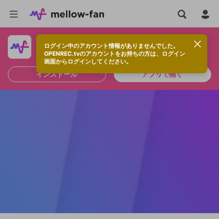
ログイン中のアカウント情報がありませんでした。
快適に視聴するなら、アプリをインストールしよう！
OPENREC.tvのアカウントをお持ちの方は、ログイン
画面からログインしてください。
インストール
アプリで開く