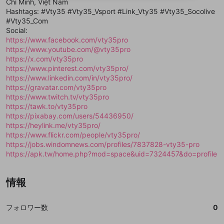
Chí Minh, Việt Nam
送信
mellow-fanの
mellow-fanの
利用規約
利用規約
・
・
プライバシーポリシー
プライバシーポリシー
・
・
外部
外部
登録
Hashtags: #Vty35 #Vty35_Vsport #Link_Vty35 #Vty35_Socolive
外部サービスとのID連携に関する同意事項
サービスとのID連携に関する同意事項
サービスとのID連携に関する同意事項
に同意頂いた上
に同意頂いた上
閉じる
ねずみ講やマルチ商法
動画プレイリストを選択
アカウント作成
#Vty35_Com
で、次にお進みください
で、次にお進みください
Social:
誤解を招く配信設定
あとで登録
Discordとは？
Discordに参加する
https://www.facebook.com/vty35pro
mellow-fanからのお得な情報をメールで受
https://www.youtube.com/@vty35pro
ゲームの録画禁止区域の配信
け取る
https://x.com/vty35pro
https://www.pinterest.com/vty35pro/
改造版・海賊版ソフトの配信
https://www.linkedin.com/in/vty35pro/
https://gravatar.com/vty35pro
政治的・宗教的・人種的な内容
https://www.twitch.tv/vty35pro
その他の問題
https://tawk.to/vty35pro
https://pixabay.com/users/54436950/
https://heylink.me/vty35pro/
https://www.flickr.com/people/vty35pro/
https://jobs.windomnews.com/profiles/7837828-vty35-pro
https://apk.tw/home.php?mod=space&uid=7324457&do=profile
情報
フォロワー数
0