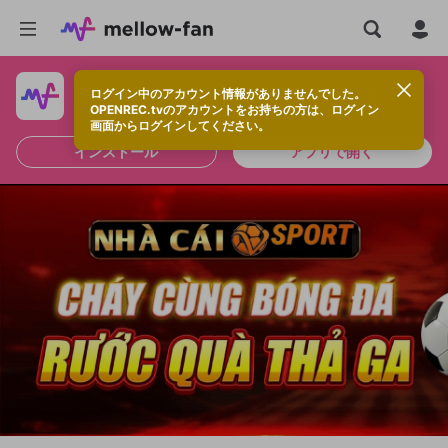
ログイン中のアカウント情報がありませんでした。
快適に視聴するなら、アプリをインストールしよう！
OPENREC.tvのアカウントをお持ちの方は、ログイン
画面からログインしてください。
インストール
アプリで開く
新規登録
OPENREC.tv アカウントは mellow-fan
OPENREC.tvアカウントはmellow-fanア