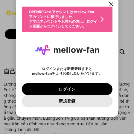
動画プレイリストを選択
生年月
Lương Sơn TV
固定動画に設定
不適切なユーザーとして報告しま
ファンレター
OPENREC.tv アカウントは mellow-fan
サブスクシェア
@
新規登録
ログイン
すか？
年
月
アカウントに移行しました。
マイページに表示されている動画 (ライブ配信、配
認証コードの入力
すでにアカウントをお持ちの方は、ログイ
生年月は登録後に変更できません。
信予定、アーカイブ、アップロード動画) をページ
選択できるプレイリストがありません。
応援している配信者にファンレターを送ることがで
ン画面からログインしてください。
ご確認ください
のトップに1つ固定できます。動画タイトル横のメ
ログイン
プレイリストは動画の再生画面で作成で
きます。好きなデザインを選んでメッセージを書い
ニューより設定することができます。
メールアドレスで新規登録
メールアドレスでログイン
問題を選択してください
フォロー
この限定コミュニティは、Discordで提供されてい
性別
きます。
たり、エールアイテムでデコレーションして、配信
メールアドレスにメールを送信しました。30分以内
パスワード再設定
ます。
者に届けましょう！
にメール記載の6桁の認証コードを入力してくださ
入力していただいたメールアドレ
男性
女性
その他
利用規約とプライバシーポリシーが更新されま
問題を選択してください
詳しくはこちら
※ファンレター機能は有料サービスです。
い。
または
または
ポイントが不足しています
した。 サービスを利用するには変更後の内容を
Discordアカウントをお持ちでない方
スに、パスワード再設定用URLを
セッションの有効期限が切れたた
ホーム
動画
キャプチャ
プレイリスト
登録したメールアドレスを入力し、送信してくださ
わいせつな表現
ブロックリストに追加しますか？
この動画の公開は終了しました
お住まいの地域
ご確認いただき、同意していただく必要があり
認証コード
い。
記載されたメールを送信しました
め、ログアウトしました
Discordとは？からDiscordにアクセス
X
X
ます。
mellowポイントの購入に進みますか？
他者を誹謗中傷する表現
のでご確認ください
0
6
ログインまたは新規登録すると
自己紹介
Discordアカウントを作成
mellow-fanをよりお楽しみいただけます。
キャンセル
OK
OK
0
500
著作権の侵害
Google
Google
利用規約
プレミアム会員に入会
を確認しました。
OK
いいえ
はい
mellow-fan のメールアドレス（mellow-fan.comド
この画面からDiscordに参加する
利用規約
および
プライバシーポリシー
に同意頂いた上で
ログイン
Lương Sơn TV là nền tảng trực tiếp bóng đá miễn phí chất lượng
プライバシーポリシー
を確認しました。
メイン及びcs.openrec.co.jpドメイン）が受信拒否設
次にお進みください。
OK
プライバシーの侵害
ご登録いただいた情報はサービスの向上を目的
ログイン
Full HD hàng đầu, mang đến trải nghiệm xem mượt mà, ổn định,
再設定する
動画プレイリストがありません
定に含まれていないかご確認ください。
Yahoo! JAPAN
Yahoo! JAPAN
Discordは第三者が提供するコミュニティーサービスで、
として使用いたします。
報告された問題については、利用規約に違反しているか
không giật lag. Người dùng tại trang LuongSonTV có thể dễ dàn
動画プレイリストを選択
パスワードを忘れた方は
こちら
過激な暴力や自傷行為
mellow-fanとは関わりがありません。Discordに関してのお
一部サービスをご利用いただくには、生年月の
どうかをスタッフが確認します。
この機能をむやみに使
g theo dõi các trận đấu hấp dẫn từ nhiều giải đấu lớn cùng hệ th
新規登録
確認しました
問い合わせにはお答えすることができません。Discordの仕
アカウントをお持ちですか？
アカウントを作成する
登録が必要です。
用することは、利用規約違反になります。
ống cập nhật lịch thi đấu, livescore, bảng xếp hạng và tin tức th
様変更により、限定コミュニティ特典の提供が終了する可能
入力
なりすまし行為
Appleでサインアップ
Appleでサインイン
動画のプレイリストを一つ選択すると、そのプレイ
ご登録いただいた情報は公開されません。
性がありますが、その際の補償は一切行いません。外部サー
ể thao 24/7. Với đội ngũ bình luận viên chuyên nghiệp, sôi động v
リストの動画をマイページの上部にリストで表示す
ビスとのID連携に関する同意事項に同意の上、参加をお願い
閉じる
à giàu chuyên môn, LuongSon TV giúp bạn tận hưởng trọn vẹn
ることができます。
出会いを誘導する行為
ファンレターを作成
します。
送信
mọi trận cầu đỉnh cao như đang xem trực tiếp tại sân.
mellow-fanの
mellow-fanの
利用規約
利用規約
・
・
プライバシーポリシー
プライバシーポリシー
・
・
外部
外部
登録
外部サービスとのID連携に関する同意事項
サービスとのID連携に関する同意事項
サービスとのID連携に関する同意事項
に同意頂いた上
に同意頂いた上
Thông Tin Liên Hệ :
閉じる
ねずみ講やマルチ商法
動画プレイリストを選択
アカウント作成
で、次にお進みください
で、次にお進みください