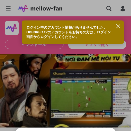
ログイン中のアカウント情報がありませんでした。
快適に視聴するなら、アプリをインストールしよう！
OPENREC.tvのアカウントをお持ちの方は、ログイン
画面からログインしてください。
インストール
アプリで開く
新規登録
OPENREC.tv アカウントは mellow-fan
OPENREC.tvアカウントはmellow-fanア
限定コミュニティ参加方法
パーソナルデータの登録
アカウントに移行しました。
カウントに統合しました。
すでにアカウントをお持ちの方は、ログイ
こちらからOPENREC.tvでログイン中のア
ン画面からログインしてください。
カウント情報を引き継ぐことができます。