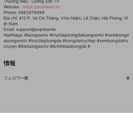
Thương hiệu : Lương Sơn TV
誤解を招く配信設定
Website :
https://popteam.io/
あとで登録
Discordとは？
Discordに参加する
Phone: 0983979999
mellow-fanからのお得な情報をメールで受
ゲームの録画禁止区域の配信
Địa chỉ: 412 P. Vũ Chí Thắng, Vĩnh Niệm, Lê Chân, Hải Phòng, Vi
け取る
ệt Nam
改造版・海賊版ソフトの配信
Email: support@popteamio
Hashtags: #luongsontv #tructiepbongdaluongsontv #xembongd
政治的・宗教的・人種的な内容
aluongsontv #tructiepbongda #bongdatructiep #xembongdatru
ctuyen #linkluongsontv #lichthidaubongda #
その他の問題
情報
フォロワー数
0