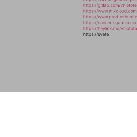
https://gitlab.com/vnlotot
https://www.mixcloud.com
https://www.producthunt.
https://connect.garmin.
https://heylink.me/vnlotot
https://svete