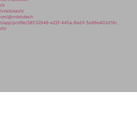
ech
/vnlototech/
com/@vnlototech
com/app/profile/38532948-e22f-445a-8ad3-5e96e402d16c
ech/