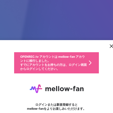
新規登録
OPENREC.tv アカウントは mellow-fan アカウ
OPENREC.tvアカウントはmellow-fanアカウン
パーソナルデータの登録
限定コミュニティ参加方法
ントに移行しました。
トに統合しました。
すでにアカウントをお持ちの方は、ログイン画面
こちらからOPENREC.tvでログイン中のアカウ
からログインしてください。
ント情報を引き継ぐことができます。
動画プレイリストを選択
生年月
固定動画に設定
不適切なユーザーとして報告します
ファンレター
サブスクシェア
OPENREC.tv アカウントは mellow-fan アカウ
@
新規登録
ログイン
か？
年
月
ントに移行しました。
マイページに表示されている動画 (ライブ配信、配信予定、ア
すでにアカウントをお持ちの方は、ログイン画面
ーカイブ、アップロード動画) をページのトップに1つ固定で
vnloto
応援している配信者にファンレターを送ることができま
生年月は登録後に変更できません。
認証コードの入力
できるプレイリストがありません。プレイリストは動画の再生画面で作
からログインしてください。
きます。動画タイトル横のメニューより設定することができま
す。好きなデザインを選んでメッセージを書いたり、エ
ログイン
す。
@
vnlototech
ご確認ください
す。
メールアドレスで新規登録
メールアドレスでログイン
問題を選択してください
ールアイテムでデコレーションして、配信者に届けまし
性別
ょう！
メールアドレスにメールを送信しました。30分以内にメ
パスワード再設定
詳しくはこちら
この限定コミュニティは、Discordで提供されています。
入力していただいたメールアドレス
男性
女性
その他
問題を選択してください
※ファンレター機能は有料サービスです。
ール記載の6桁の認証コードを入力してください。
利用規約とプライバシーポリシーが更新されました。
または
または
ポイントが不足しています
フォロー
に、パスワード再設定用URLを記載
セッションの有効期限が切れたた
Discordアカウントをお持ちでない方
サービスを利用するには変更後の内容をご確認いただ
わいせつな表現
認証コード
検索履歴をすべて削除しますか？
ブロックリストに追加しますか？
この動画の公開は終了しました
登録したメールアドレスを入力し、送信してください。
お住まいの地域
されたメールを送信しましたのでご
め、ログアウトしました
き、同意していただく必要があります。
X
X
Discordとは？からDiscordにアクセス
mellowポイントの購入に進みますか？
他者を誹謗中傷する表現
0
6
確認ください
ログインまたは新規登録すると
Discordアカウントを作成
キャンセル
mellow-fanをよりお楽しみいただけます。
いいえ
OK
はい
OK
利用規約
を確認しました。
0
500
著作権の侵害
Google
Google
キャプチャ
プレイリスト
フォロー
フォロワー
プレミアム会員に入会
mellow-fan のメールアドレス（mellow-fan.comドメイン
OK