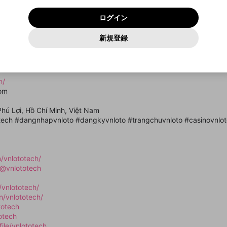
いいえ
はい
利用規約
および
プライバシーポリシー
に同意頂いた上で次にお
この画面からDiscordに参加する
プライバシーポリシー
を確認しました。
及びcs.openrec.co.jpドメイン）が受信拒否設定に含まれて
ログイン
進みください。
OK
プライバシーの侵害
ご登録いただいた情報はサービスの向上を目的として
動画プレイリストがありません
再設定する
いないかご確認ください。
ログイン
Yahoo! JAPAN
Yahoo! JAPAN
使用いたします。
Discordは第三者が提供するコミュニティーサービスで、mellow-
報告された問題については、利用規約に違反しているかどうか
パスワードを忘れた方は
こちら
過激な暴力や自傷行為
確認しました
fanとは関わりがありません。Discordに関してのお問い合わせには
一部サービスをご利用いただくには、生年月の登録が
をスタッフが確認します。
この機能をむやみに使用すること
新規登録
動画プレイリストを選択
お答えすることができません。Discordの仕様変更により、限定コ
アカウントをお持ちですか？
アカウントを作成する
入力
必要です。
は、利用規約違反になります。
Appleでサインアップ
Appleでサインイン
ミュニティ特典の提供が終了する可能性がありますが、その際の補
なりすまし行為
là một trong những sân chơi cá cược trực tuyến uy tín và nổi bật h
ご登録いただいた情報は公開されません。
償は一切行いません。外部サービスとのID連携に関する同意事項に
動画のプレイリストを一つ選択すると、そのプレイリストの動
ải trí hiện đại, chuyên nghiệp với hệ thống vận hành ổn định, phù h
同意の上、参加をお願いします。
出会いを誘導する行為
閉じる
画をマイページの上部にリストで表示することができます。
ファンレターを作成
送信
mellow-fanの
mellow-fanの
利用規約
利用規約
・
・
プライバシーポリシー
プライバシーポリシー
・
・
外部サービ
外部サービ
外部サービスとのID連携に関する同意事項
h/
登録
スとのID連携に関する同意事項
スとのID連携に関する同意事項
に同意頂いた上で、次にお進み
に同意頂いた上で、次にお進み
閉じる
ねずみ講やマルチ商法
アカウント作成
動画プレイリストを選択
com
ください
ください
Discordとは？
Discordに参加する
誤解を招く配信設定
あとで登録
Phú Lợi, Hồ Chí Minh, Việt Nam
mellow-fanからのお得な情報をメールで受け取
otech #dangnhapvnloto #dangkyvnloto #trangchuvnloto #casinovnlot
ゲームの録画禁止区域の配信
る
改造版・海賊版ソフトの配信
/vnlototech/
政治的・宗教的・人種的な内容
/@vnlototech
その他の問題
/vnlototech/
n/vnlototech/
totech
otech
ile/vnlototech