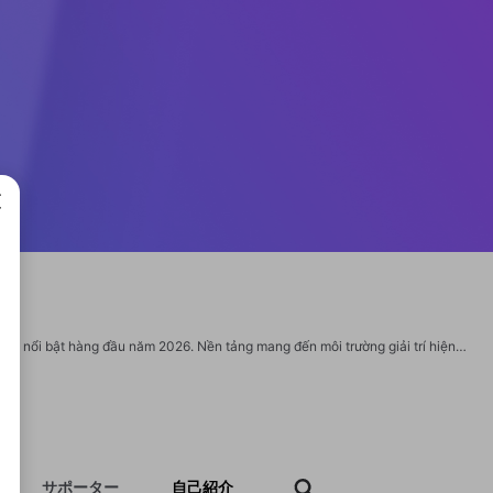
成で
vnloto hiện được đánh giá là một trong những sân chơi cá cược trực tuyến uy tín và nổi bật hàng đầu năm 2026. Nền tảng mang đến môi trường giải trí hiện đại, chuyên nghiệp với hệ thống vận hành ổn định, phù hợp cho nhiều đối tượng người chơi tại Việt Nam. Website: https://vnloto.tech/ Email: vnlototech@gmail.com Hotline: 0987444521 Địa chỉ: 289 Trương Định, Phú Lợi, Hồ Chí Minh, Việt Nam Hashtags: #vnloto #vnlototech #dangnhapvnloto #dangkyvnloto #trangchuvnloto #casinovnloto Social: https://www.facebook.com/vnlototech/ https://www.youtube.com/@vnlototech https://x.com/vnlototech https://www.pinterest.com/vnlototech/ https://www.linkedin.com/in/vnlototech/ https://www.twitch.tv/vnlototech https://gravatar.com/vnlototech https://www.diigo.com/profile/vnlototech https://gitlab.com/vnlototech https://www.mixcloud.com/vnlototech/ https://www.producthunt.com/@vnlototech https://connect.garmin.com/app/profile/38532948-e22f-445a-8ad3-5e96e402d16c https://heylink.me/vnlototech/ https://svete
サポーター
自己紹介