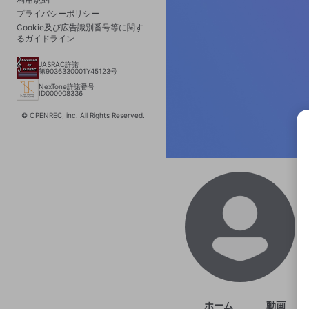
プライバシーポリシー
Cookie及び広告識別番号等に関す
るガイドライン
JASRAC許諾
第9036330001Y45123号
NexTone許諾番号
ID000008336
© OPENREC, inc. All Rights Reserved.
選択
きま
ホーム
動画