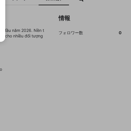
情報
àng đầu năm 2026. Nền t
フォロワー数
0
ợp cho nhiều đối tượng
o