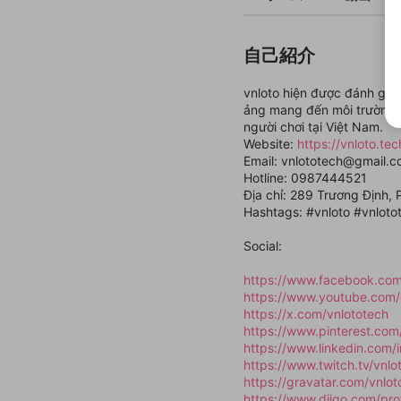
自己紹介
vnloto hiện được đánh giá 
ảng mang đến môi trường gi
người chơi tại Việt Nam.
Website:
https://vnloto.tec
Email: vnlototech@gmail.
Hotline: 0987444521
Địa chỉ: 289 Trương Định, 
Hashtags: #vnloto #vnlot
Social:
https://www.facebook.com
https://www.youtube.com
https://x.com/vnlototech
https://www.pinterest.com
https://www.linkedin.com/i
https://www.twitch.tv/vnlo
https://gravatar.com/vnlot
https://www.diigo.com/prof