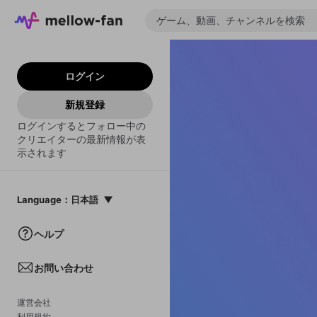
ログイン
新規登録
ログインするとフォロー中の
クリエイターの最新情報が表
示されます
Language
：
日本語
日本語
ヘルプ
English
お問い合わせ
中文(簡体)
한국어
運営会社
利用規約