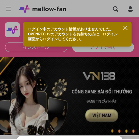
ログイン中のアカウント情報がありませんでした。
快適に視聴するなら、アプリをインストールしよう！
OPENREC.tvのアカウントをお持ちの方は、ログイン
画面からログインしてください。
インストール
アプリで開く
新規登録
OPENREC.tv アカウントは mellow-fan
OPENREC.tvアカウントはmellow-fanア
限定コミュニティ参加方法
パーソナルデータの登録
アカウントに移行しました。
カウントに統合しました。
すでにアカウントをお持ちの方は、ログイ
こちらからOPENREC.tvでログイン中のア
ン画面からログインしてください。
カウント情報を引き継ぐことができます。