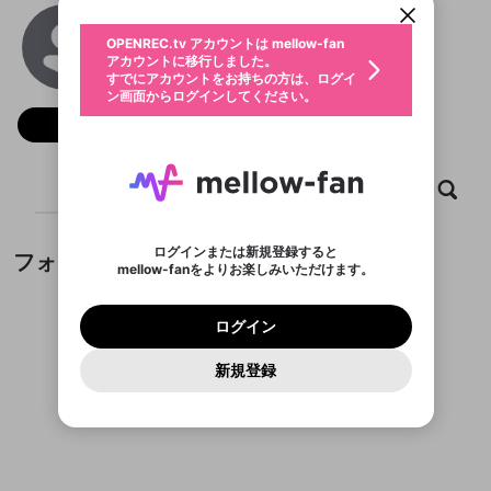
動画プレイリストを選択
生年月
VN138 Email
固定動画に設定
不適切なユーザーとして報告しま
ファンレター
OPENREC.tv アカウントは mellow-fan
サブスクシェア
@
vn138email
@
新規登録
ログイン
すか？
年
月
アカウントに移行しました。
マイページに表示されている動画 (ライブ配信、配
認証コードの入力
すでにアカウントをお持ちの方は、ログイ
生年月は登録後に変更できません。
信予定、アーカイブ、アップロード動画) をページ
選択できるプレイリストがありません。
応援している配信者にファンレターを送ることがで
ン画面からログインしてください。
ご確認ください
のトップに1つ固定できます。動画タイトル横のメ
ログイン
プレイリストは動画の再生画面で作成で
きます。好きなデザインを選んでメッセージを書い
ニューより設定することができます。
メールアドレスで新規登録
メールアドレスでログイン
問題を選択してください
フォロー
この限定コミュニティは、Discordで提供されてい
性別
きます。
たり、エールアイテムでデコレーションして、配信
メールアドレスにメールを送信しました。30分以内
パスワード再設定
ます。
者に届けましょう！
にメール記載の6桁の認証コードを入力してくださ
入力していただいたメールアドレ
男性
女性
その他
利用規約とプライバシーポリシーが更新されま
問題を選択してください
詳しくはこちら
※ファンレター機能は有料サービスです。
い。
または
または
ポイントが不足しています
した。 サービスを利用するには変更後の内容を
Discordアカウントをお持ちでない方
スに、パスワード再設定用URLを
セッションの有効期限が切れたた
ホーム
動画
キャプチャ
プレイリスト
登録したメールアドレスを入力し、送信してくださ
わいせつな表現
ブロックリストに追加しますか？
この動画の公開は終了しました
お住まいの地域
ご確認いただき、同意していただく必要があり
認証コード
い。
記載されたメールを送信しました
め、ログアウトしました
Discordとは？からDiscordにアクセス
X
X
ます。
mellowポイントの購入に進みますか？
他者を誹謗中傷する表現
のでご確認ください
0
6
ログインまたは新規登録すると
フォロー
Discordアカウントを作成
mellow-fanをよりお楽しみいただけます。
キャンセル
OK
OK
0
500
著作権の侵害
Google
Google
利用規約
プレミアム会員に入会
を確認しました。
OK
いいえ
はい
mellow-fan のメールアドレス（mellow-fan.comド
この画面からDiscordに参加する
利用規約
および
プライバシーポリシー
に同意頂いた上で
ログイン
プライバシーポリシー
を確認しました。
メイン及びcs.openrec.co.jpドメイン）が受信拒否設
次にお進みください。
OK
プライバシーの侵害
ご登録いただいた情報はサービスの向上を目的
ログイン
再設定する
動画プレイリストがありません
定に含まれていないかご確認ください。
Yahoo! JAPAN
Yahoo! JAPAN
Discordは第三者が提供するコミュニティーサービスで、
として使用いたします。
報告された問題については、利用規約に違反しているか
動画プレイリストを選択
パスワードを忘れた方は
こちら
過激な暴力や自傷行為
mellow-fanとは関わりがありません。Discordに関してのお
一部サービスをご利用いただくには、生年月の
どうかをスタッフが確認します。
この機能をむやみに使
新規登録
確認しました
問い合わせにはお答えすることができません。Discordの仕
アカウントをお持ちですか？
アカウントを作成する
登録が必要です。
用することは、利用規約違反になります。
様変更により、限定コミュニティ特典の提供が終了する可能
入力
なりすまし行為
Appleでサインアップ
Appleでサインイン
動画のプレイリストを一つ選択すると、そのプレイ
ご登録いただいた情報は公開されません。
性がありますが、その際の補償は一切行いません。外部サー
フォローしているチャンネルがありません
リストの動画をマイページの上部にリストで表示す
ビスとのID連携に関する同意事項に同意の上、参加をお願い
閉じる
ることができます。
出会いを誘導する行為
ファンレターを作成
します。
送信
mellow-fanの
mellow-fanの
利用規約
利用規約
・
・
プライバシーポリシー
プライバシーポリシー
・
・
外部
外部
登録
外部サービスとのID連携に関する同意事項
サービスとのID連携に関する同意事項
サービスとのID連携に関する同意事項
に同意頂いた上
に同意頂いた上
閉じる
ねずみ講やマルチ商法
動画プレイリストを選択
アカウント作成
で、次にお進みください
で、次にお進みください