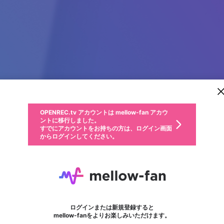
新規登録
OPENREC.tv アカウントは mellow-fan アカウ
OPENREC.tvアカウントはmellow-fanアカウン
パーソナルデータの登録
限定コミュニティ参加方法
ントに移行しました。
トに統合しました。
すでにアカウントをお持ちの方は、ログイン画面
こちらからOPENREC.tvでログイン中のアカウ
からログインしてください。
ント情報を引き継ぐことができます。
動画プレイリストを選択
生年月
固定動画に設定
不適切なユーザーとして報告します
ファンレター
サブスクシェア
OPENREC.tv アカウントは mellow-fan アカウ
@
新規登録
ログイン
か？
年
月
ントに移行しました。
マイページに表示されている動画 (ライブ配信、配信予定、ア
すでにアカウントをお持ちの方は、ログイン画面
ーカイブ、アップロード動画) をページのトップに1つ固定で
VMAX
応援している配信者にファンレターを送ることができま
生年月は登録後に変更できません。
認証コードの入力
できるプレイリストがありません。プレイリストは動画の再生画面で作
からログインしてください。
きます。動画タイトル横のメニューより設定することができま
す。好きなデザインを選んでメッセージを書いたり、エ
ログイン
す。
@
vmaxso
ご確認ください
す。
メールアドレスで新規登録
メールアドレスでログイン
問題を選択してください
ールアイテムでデコレーションして、配信者に届けまし
性別
ょう！
メールアドレスにメールを送信しました。30分以内にメ
パスワード再設定
詳しくはこちら
この限定コミュニティは、Discordで提供されています。
入力していただいたメールアドレス
男性
女性
その他
問題を選択してください
※ファンレター機能は有料サービスです。
ール記載の6桁の認証コードを入力してください。
利用規約とプライバシーポリシーが更新されました。
または
または
ポイントが不足しています
フォロー
に、パスワード再設定用URLを記載
セッションの有効期限が切れたた
Discordアカウントをお持ちでない方
サービスを利用するには変更後の内容をご確認いただ
わいせつな表現
認証コード
検索履歴をすべて削除しますか？
チームメンバーに追加しますか？
ブロックリストに追加しますか？
この動画の公開は終了しました
登録したメールアドレスを入力し、送信してください。
お住まいの地域
されたメールを送信しましたのでご
め、ログアウトしました
き、同意していただく必要があります。
X
X
Discordとは？からDiscordにアクセス
mellowポイントの購入に進みますか？
他者を誹謗中傷する表現
0
6
確認ください
ログインまたは新規登録すると
Discordアカウントを作成
キャンセル
キャンセル
mellow-fanをよりお楽しみいただけます。
いいえ
OK
はい
はい
OK
利用規約
を確認しました。
0
500
著作権の侵害
Google
Google
キャプチャ
プレイリスト
フォロー
フォロワー
プレミアム会員に入会
mellow-fan のメールアドレス（mellow-fan.comドメイン
OK