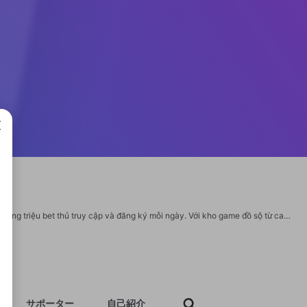
成で
VMAX được mệnh danh là thiên đường giải trí trực tuyến hàng đầu 2025, thu hút hàng triệu bet thủ truy cập và đăng ký mỗi ngày. Với kho game đồ sộ từ casino, thể thao, lô đề, nổ hũ đến bắn cá, đảm bảo chất lượng và cơ chế chi trả khủng mang đến cho thành viên cơ hội rinh tiền thưởng đã tay. Thông tin liên hệ: Website: https://vmax-link.com/ Địa chỉ: 308 Đ. Nguyễn Thị Minh Khai, Tân Đông Hiệp, Dĩ An, Bình Dương, Việt Nam Số Điện Thoại: 0914709124 Email: Vmaxso@gmail.com #vmax #trangchuvmax #linkvaonhacaivmax Social: https://be.5ch.net/user/421958451 https://odysee.com/@vmaxso:4 https://que.u.nosv.org/profile?user=vmaxso https://www.aparat.com/u_35616717/about https://digiphoto.techbang.com/users/vmaxso https://gesoten.com/profile/detail/12460919 https://www.shinobi.jp/etc/goto.html?https://vmax-link.com/ https://suzuri.jp/vmaxso https://pad.stuve.de/s/-OTnqbACI https://jali.pro/vmaxso https://cofacts.tw/user/vmaxso https://www.flyingv.cc/users/1428155
サポーター
自己紹介