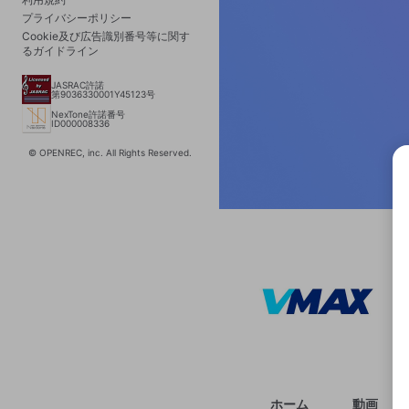
プライバシーポリシー
Cookie及び広告識別番号等に関す
るガイドライン
JASRAC許諾
第9036330001Y45123号
NexTone許諾番号
ID000008336
© OPENREC, inc. All Rights Reserved.
選択
きま
ホーム
動画