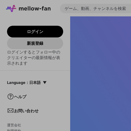
ログイン
新規登録
ログインするとフォロー中の
クリエイターの最新情報が表
示されます
Language
：
日本語
日本語
ヘルプ
English
お問い合わせ
中文(簡体)
한국어
運営会社
利用規約