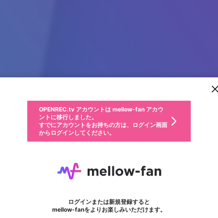
新規登録
OPENREC.tv アカウントは mellow-fan アカウ
OPENREC.tvアカウントはmellow-fanアカウン
パーソナルデータの登録
限定コミュニティ参加方法
ントに移行しました。
トに統合しました。
すでにアカウントをお持ちの方は、ログイン画面
こちらからOPENREC.tvでログイン中のアカウ
からログインしてください。
ント情報を引き継ぐことができます。
動画プレイリストを選択
生年月
固定動画に設定
不適切なユーザーとして報告します
ファンレター
サブスクシェア
OPENREC.tv アカウントは mellow-fan アカウ
@
新規登録
ログイン
か？
年
月
ントに移行しました。
マイページに表示されている動画 (ライブ配信、配信予定、ア
すでにアカウントをお持ちの方は、ログイン画面
ーカイブ、アップロード動画) をページのトップに1つ固定で
7M
応援している配信者にファンレターを送ることができま
生年月は登録後に変更できません。
認証コードの入力
できるプレイリストがありません。プレイリストは動画の再生画面で作
からログインしてください。
きます。動画タイトル横のメニューより設定することができま
す。好きなデザインを選んでメッセージを書いたり、エ
ログイン
す。
ご確認ください
す。
メールアドレスで新規登録
メールアドレスでログイン
問題を選択してください
ールアイテムでデコレーションして、配信者に届けまし
性別
ょう！
メールアドレスにメールを送信しました。30分以内にメ
パスワード再設定
詳しくはこちら
この限定コミュニティは、Discordで提供されています。
入力していただいたメールアドレス
男性
女性
その他
問題を選択してください
※ファンレター機能は有料サービスです。
ール記載の6桁の認証コードを入力してください。
フォロー
利用規約とプライバシーポリシーが更新されました。
または
または
ポイントが不足しています
に、パスワード再設定用URLを記載
セッションの有効期限が切れたた
Discordアカウントをお持ちでない方
サービスを利用するには変更後の内容をご確認いただ
わいせつな表現
認証コード
検索履歴をすべて削除しますか？
チームメンバーに追加しますか？
ブロックリストに追加しますか？
この動画の公開は終了しました
登録したメールアドレスを入力し、送信してください。
お住まいの地域
されたメールを送信しましたのでご
め、ログアウトしました
き、同意していただく必要があります。
X
X
Discordとは？からDiscordにアクセス
mellowポイントの購入に進みますか？
他者を誹謗中傷する表現
0
6
確認ください
ログインまたは新規登録すると
Discordアカウントを作成
キャンセル
キャンセル
mellow-fanをよりお楽しみいただけます。
いいえ
OK
はい
はい
OK
利用規約
を確認しました。
0
500
著作権の侵害
Google
Google
キャプチャ
プレイリスト
フォロー
フォロワー
プレミアム会員に入会
mellow-fan のメールアドレス（mellow-fan.comドメイン
OK