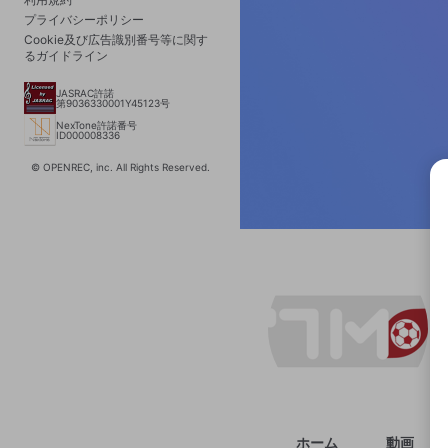
プライバシーポリシー
Cookie及び広告識別番号等に関す
るガイドライン
JASRAC許諾
第9036330001Y45123号
NexTone許諾番号
ID000008336
© OPENREC, inc. All Rights Reserved.
選択
きま
ホーム
動画