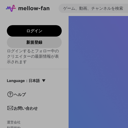
ログイン
新規登録
ログインするとフォロー中の
クリエイターの最新情報が表
示されます
Language
：
日本語
日本語
ヘルプ
English
お問い合わせ
中文(簡体)
한국어
運営会社
利用規約