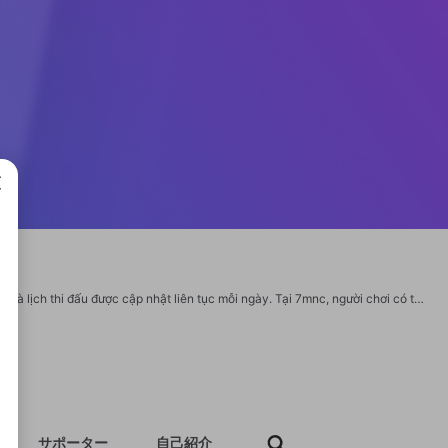
成で
7M là trang web chuyên cung cấp tỷ số bóng đá trực tuyến, kết quả các trận đấu và lịch thi đấu được cập nhật liên tục mỗi ngày. Tại 7mnc, người chơi có thể tra cứu tỷ lệ kèo, bảng xếp hạng và các thông tin cá cược chính xác, được kiểm duyệt chặt chẽ. 7m.navy hỗ trợ người dùng với các thông tin thể thao quốc tế và trong nước, mang đến kinh nghiệm cá cược uy tín và đáng tin cậy. Truy cập tại: https://twitter.gb.net/ https://x.com/7mgbnet https://www.youtube.com/@7mgbnet/about https://www.pinterest.com/7mgbnet https://www.twitch.tv/7mgbnet/about
サポーター
自己紹介