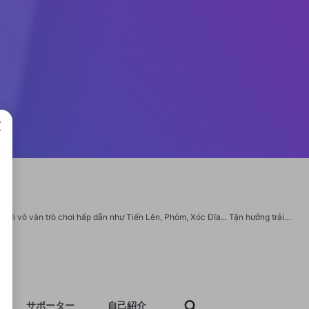
成で
Chào mừng đến với Vinwin, cổng game bài đổi thưởng uy tín hàng đầu thị trường với vô vàn trò chơi hấp dẫn như Tiến Lên, Phỏm, Xóc Đĩa... Tận hưởng trải nghiệm thượng lưu, đổi thưởng nhanh chóng và dịch vụ hỗ trợ chuyên nghiệp 24/7. Đăng ký Vinwin ngay để nhận những phần thưởng giá trị! Website: https://vinwin.guru/ ĐC: 192 Đ. Tôn Thất Thuyết, Phường 3, Quận 4, Hồ Chí Minh, Việt Nam SĐT: 0968884445 Email: vinwin.fit@gmail.com Hastags: #vinwin, #vin_win, game_vinwin #conggamevinwin https://vinwin.guru/ https://pinterest.com/vinwinguru https://vi.gravatar.com/vinwinguru https://www.facebook.com/vinwinguru https://www.youtube.com/@vinwinguru https://github.com/vinwinguru https://vimeo.com/vinwinguru https://twitter.com/vinwinguru https://www.reddit.com/user/vinwinguru https://www.tumblr.com/vinwinguru https://www.twitch.tv/vinwinguru/about
サポーター
自己紹介