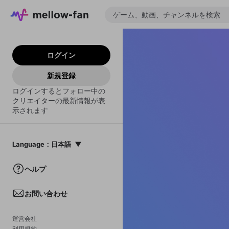
ログイン
新規登録
ログインするとフォロー中の
クリエイターの最新情報が表
示されます
Language
：
日本語
日本語
ヘルプ
English
お問い合わせ
中文(簡体)
한국어
運営会社
利用規約