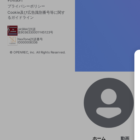
プライバシーポリシー
Cookie及び広告識別番号等に関す
るガイドライン
JASRAC許諾
第9036330001Y45123号
NexTone許諾番号
ID000008336
© OPENREC, inc. All Rights Reserved.
選択
きま
ホーム
動画