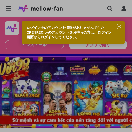
ログイン中のアカウント情報がありませんでした。
快適に視聴するなら、アプリをインストールしよう！
OPENREC.tvのアカウントをお持ちの方は、ログイン
画面からログインしてください。
インストール
アプリで開く
新規登録
OPENREC.tv アカウントは mellow-fan
OPENREC.tvアカウントはmellow-fanア