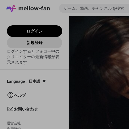
ログイン
新規登録
ログインするとフォロー中の
クリエイターの最新情報が表
示されます
Language
：
日本語
日本語
ヘルプ
English
お問い合わせ
中文(簡体)
한국어
運営会社
利用規約