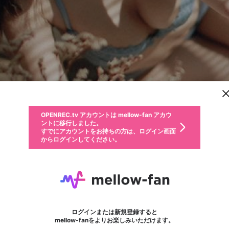
新規登録
OPENREC.tv アカウントは mellow-fan アカウ
OPENREC.tvアカウントはmellow-fanアカウン
パーソナルデータの登録
限定コミュニティ参加方法
ントに移行しました。
トに統合しました。
すでにアカウントをお持ちの方は、ログイン画面
こちらからOPENREC.tvでログイン中のアカウ
からログインしてください。
ント情報を引き継ぐことができます。
動画プレイリストを選択
生年月
固定動画に設定
不適切なユーザーとして報告します
ファンレター
サブスクシェア
OPENREC.tv アカウントは mellow-fan アカウ
@
新規登録
ログイン
か？
年
月
ントに移行しました。
マイページに表示されている動画 (ライブ配信、配信予定、ア
すでにアカウントをお持ちの方は、ログイン画面
ーカイブ、アップロード動画) をページのトップに1つ固定で
viet69
応援している配信者にファンレターを送ることができま
生年月は登録後に変更できません。
認証コードの入力
できるプレイリストがありません。プレイリストは動画の再生画面で作
からログインしてください。
きます。動画タイトル横のメニューより設定することができま
す。好きなデザインを選んでメッセージを書いたり、エ
ログイン
す。
@
viet69hair
ご確認ください
す。
メールアドレスで新規登録
メールアドレスでログイン
問題を選択してください
ールアイテムでデコレーションして、配信者に届けまし
性別
ょう！
メールアドレスにメールを送信しました。30分以内にメ
パスワード再設定
詳しくはこちら
この限定コミュニティは、Discordで提供されています。
入力していただいたメールアドレス
男性
女性
その他
問題を選択してください
※ファンレター機能は有料サービスです。
ール記載の6桁の認証コードを入力してください。
利用規約とプライバシーポリシーが更新されました。
または
または
ポイントが不足しています
フォロー
に、パスワード再設定用URLを記載
セッションの有効期限が切れたた
Discordアカウントをお持ちでない方
サービスを利用するには変更後の内容をご確認いただ
わいせつな表現
認証コード
検索履歴をすべて削除しますか？
ブロックリストに追加しますか？
この動画の公開は終了しました
登録したメールアドレスを入力し、送信してください。
お住まいの地域
されたメールを送信しましたのでご
め、ログアウトしました
き、同意していただく必要があります。
X
X
Discordとは？からDiscordにアクセス
mellowポイントの購入に進みますか？
他者を誹謗中傷する表現
0
6
確認ください
ログインまたは新規登録すると
Discordアカウントを作成
キャンセル
mellow-fanをよりお楽しみいただけます。
いいえ
OK
はい
OK
利用規約
を確認しました。
0
500
著作権の侵害
Google
Google
キャプチャ
プレイリスト
フォロー
フォロワー
プレミアム会員に入会
mellow-fan のメールアドレス（mellow-fan.comドメイン
OK