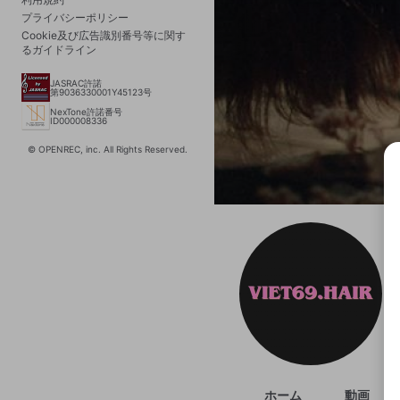
プライバシーポリシー
Cookie及び広告識別番号等に関す
るガイドライン
JASRAC許諾
第9036330001Y45123号
NexTone許諾番号
ID000008336
© OPENREC, inc. All Rights Reserved.
選択
きま
ホーム
動画