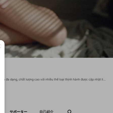
成で
viet69 là không gian giải trí trực tuyến chuyên biệt, nơi tổng hợp kho phim người lớn đa dạng, chất lượng cao với nhiều thể loại thịnh hành được cập nhật liên tục. Người xem có thể dễ dàng tìm thấy những thước phim gợi cảm, hấp dẫn, đáp ứng nhu cầu thư giãn riêng tư mọi lúc mọi nơi Website: https://viet69.hair/ Email: viet69hair@gmail.com Hotline: 0966788755 Địa chỉ: 686 Đ. Vạn Kiếp, Phường 1, Bình Thạnh, Hồ Chí Minh, Việt Nam Hashtags: #viet69 #viet69hair #phimnguoilon #phim18 #phimsexfullhd Social: https://www.facebook.com/viet69hair https://www.youtube.com/@viet69hair https://x.com/viet69hair https://www.pinterest.com/viet69hair/ https://www.linkedin.com/in/viet69hair https://gravatar.com/viet69hair https://www.twitch.tv/viet69hair https://heylink.me/viet69hair/ https://www.tumblr.com/viet69hair https://jobs.windomnews.com/profiles/7275246-viet69-hair https://www.sythe.org/members/viet69hair.1950604/ https://apk.tw/space-uid-7287550.html
サポーター
自己紹介