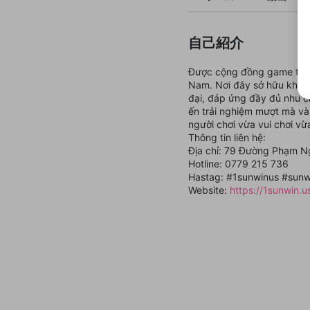
自己紹介
Được cộng đồng game thủ đ
Nam. Nơi đây sở hữu kho g
đại, đáp ứng đầy đủ nhu c
ến trải nghiệm mượt mà và 
người chơi vừa vui chơi vừ
Thông tin liên hệ:
Địa chỉ: 79 Đường Phạm N
Hotline: 0779 215 736
Hastag: #1sunwinus #sun
Website:
https://1sunwin.u