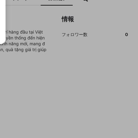
情報
trí hàng đầu tại Việt
フォロワー数
0
 truyền thống đến hiện
 tính năng mới, mang đ
, quà tặng giá trị giúp