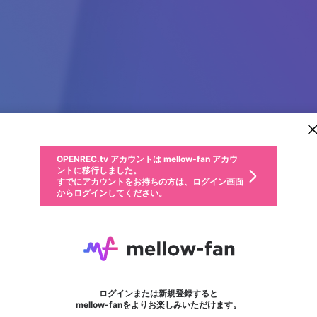
新規登録
OPENREC.tv アカウントは mellow-fan アカウ
OPENREC.tvアカウントはmellow-fanアカウン
パーソナルデータの登録
限定コミュニティ参加方法
ントに移行しました。
トに統合しました。
すでにアカウントをお持ちの方は、ログイン画面
こちらからOPENREC.tvでログイン中のアカウ
からログインしてください。
ント情報を引き継ぐことができます。
動画プレイリストを選択
生年月
固定動画に設定
不適切なユーザーとして報告します
ファンレター
サブスクシェア
OPENREC.tv アカウントは mellow-fan アカウ
@
新規登録
ログイン
か？
年
月
ントに移行しました。
マイページに表示されている動画 (ライブ配信、配信予定、ア
すでにアカウントをお持ちの方は、ログイン画面
ーカイブ、アップロード動画) をページのトップに1つ固定で
Sunwin
応援している配信者にファンレターを送ることができま
生年月は登録後に変更できません。
認証コードの入力
できるプレイリストがありません。プレイリストは動画の再生画面で作
からログインしてください。
きます。動画タイトル横のメニューより設定することができま
す。好きなデザインを選んでメッセージを書いたり、エ
ログイン
す。
ご確認ください
す。
メールアドレスで新規登録
メールアドレスでログイン
問題を選択してください
ールアイテムでデコレーションして、配信者に届けまし
性別
ょう！
メールアドレスにメールを送信しました。30分以内にメ
パスワード再設定
詳しくはこちら
この限定コミュニティは、Discordで提供されています。
入力していただいたメールアドレス
男性
女性
その他
問題を選択してください
※ファンレター機能は有料サービスです。
ール記載の6桁の認証コードを入力してください。
フォロー
利用規約とプライバシーポリシーが更新されました。
または
または
ポイントが不足しています
に、パスワード再設定用URLを記載
セッションの有効期限が切れたた
Discordアカウントをお持ちでない方
サービスを利用するには変更後の内容をご確認いただ
わいせつな表現
認証コード
検索履歴をすべて削除しますか？
ブロックリストに追加しますか？
この動画の公開は終了しました
登録したメールアドレスを入力し、送信してください。
お住まいの地域
されたメールを送信しましたのでご
め、ログアウトしました
き、同意していただく必要があります。
X
X
Discordとは？からDiscordにアクセス
mellowポイントの購入に進みますか？
他者を誹謗中傷する表現
0
6
確認ください
ログインまたは新規登録すると
Discordアカウントを作成
キャンセル
mellow-fanをよりお楽しみいただけます。
いいえ
OK
はい
OK
利用規約
を確認しました。
0
500
著作権の侵害
Google
Google
キャプチャ
プレイリスト
フォロー
フォロワー
プレミアム会員に入会
mellow-fan のメールアドレス（mellow-fan.comドメイン
OK