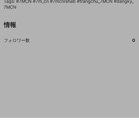
Tags: #7MCN #7m_cn #7mcnrehab #trangchu_7MCN #dangky_
誤解を招く配信設定
7MCN
あとで登録
Discordとは？
Discordに参加する
mellow-fanからのお得な情報をメールで受
ゲームの録画禁止区域の配信
け取る
情報
改造版・海賊版ソフトの配信
政治的・宗教的・人種的な内容
フォロワー数
0
その他の問題