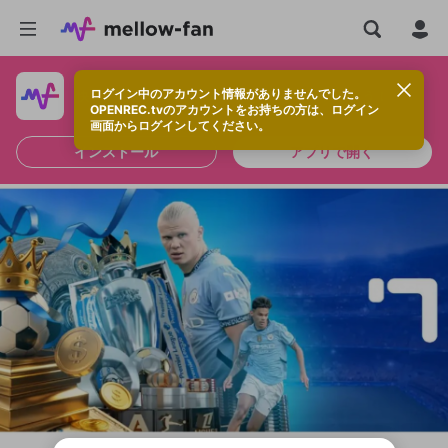
ログイン中のアカウント情報がありませんでした。
快適に視聴するなら、アプリをインストールしよう！
OPENREC.tvのアカウントをお持ちの方は、ログイン
画面からログインしてください。
インストール
アプリで開く
新規登録
OPENREC.tv アカウントは mellow-fan
OPENREC.tvアカウントはmellow-fanア
限定コミュニティ参加方法
パーソナルデータの登録
アカウントに移行しました。
カウントに統合しました。
すでにアカウントをお持ちの方は、ログイ
こちらからOPENREC.tvでログイン中のア
ン画面からログインしてください。
カウント情報を引き継ぐことができます。