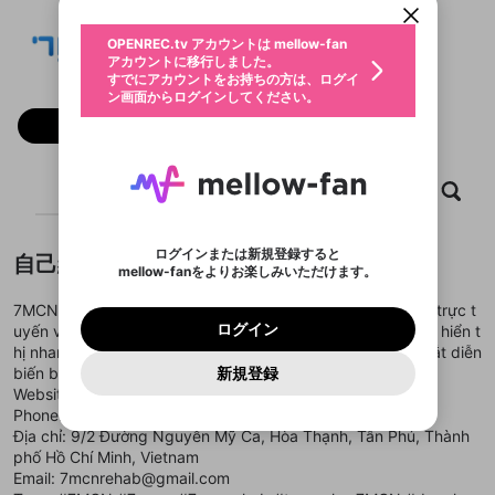
動画プレイリストを選択
生年月
7MCN
固定動画に設定
不適切なユーザーとして報告しま
ファンレター
OPENREC.tv アカウントは mellow-fan
サブスクシェア
@
新規登録
ログイン
すか？
年
月
アカウントに移行しました。
マイページに表示されている動画 (ライブ配信、配
認証コードの入力
すでにアカウントをお持ちの方は、ログイ
生年月は登録後に変更できません。
信予定、アーカイブ、アップロード動画) をページ
選択できるプレイリストがありません。
応援している配信者にファンレターを送ることがで
ン画面からログインしてください。
ご確認ください
のトップに1つ固定できます。動画タイトル横のメ
ログイン
プレイリストは動画の再生画面で作成で
きます。好きなデザインを選んでメッセージを書い
ニューより設定することができます。
メールアドレスで新規登録
メールアドレスでログイン
問題を選択してください
フォロー
この限定コミュニティは、Discordで提供されてい
性別
きます。
たり、エールアイテムでデコレーションして、配信
メールアドレスにメールを送信しました。30分以内
パスワード再設定
ます。
者に届けましょう！
にメール記載の6桁の認証コードを入力してくださ
入力していただいたメールアドレ
男性
女性
その他
利用規約とプライバシーポリシーが更新されま
問題を選択してください
詳しくはこちら
※ファンレター機能は有料サービスです。
い。
または
または
ポイントが不足しています
した。 サービスを利用するには変更後の内容を
Discordアカウントをお持ちでない方
スに、パスワード再設定用URLを
セッションの有効期限が切れたた
ホーム
動画
キャプチャ
プレイリスト
登録したメールアドレスを入力し、送信してくださ
わいせつな表現
ブロックリストに追加しますか？
この動画の公開は終了しました
お住まいの地域
ご確認いただき、同意していただく必要があり
認証コード
い。
記載されたメールを送信しました
め、ログアウトしました
Discordとは？からDiscordにアクセス
X
X
ます。
mellowポイントの購入に進みますか？
他者を誹謗中傷する表現
のでご確認ください
0
6
ログインまたは新規登録すると
自己紹介
Discordアカウントを作成
mellow-fanをよりお楽しみいただけます。
キャンセル
OK
OK
0
500
著作権の侵害
Google
Google
利用規約
プレミアム会員に入会
を確認しました。
OK
いいえ
はい
mellow-fan のメールアドレス（mellow-fan.comド
この画面からDiscordに参加する
利用規約
および
プライバシーポリシー
に同意頂いた上で
ログイン
7MCN là trang thông tin bóng đá tập trung cập nhật tỷ số trực t
プライバシーポリシー
を確認しました。
メイン及びcs.openrec.co.jpドメイン）が受信拒否設
次にお進みください。
OK
プライバシーの侵害
ご登録いただいた情報はサービスの向上を目的
ログイン
uyến và kết quả trận đấu theo thời gian thực. Dữ liệu được hiển t
再設定する
動画プレイリストがありません
定に含まれていないかご確認ください。
Yahoo! JAPAN
Yahoo! JAPAN
Discordは第三者が提供するコミュニティーサービスで、
として使用いたします。
報告された問題については、利用規約に違反しているか
hị nhanh, chính xác và dễ theo dõi, giúp người xem nắm bắt diễn
動画プレイリストを選択
パスワードを忘れた方は
こちら
過激な暴力や自傷行為
mellow-fanとは関わりがありません。Discordに関してのお
一部サービスをご利用いただくには、生年月の
どうかをスタッフが確認します。
この機能をむやみに使
biến bóng đá mọi lúc, mọi nơi.
新規登録
確認しました
問い合わせにはお答えすることができません。Discordの仕
アカウントをお持ちですか？
アカウントを作成する
登録が必要です。
用することは、利用規約違反になります。
Website:
https://7mcn.rehab/
様変更により、限定コミュニティ特典の提供が終了する可能
入力
なりすまし行為
Appleでサインアップ
Appleでサインイン
動画のプレイリストを一つ選択すると、そのプレイ
ご登録いただいた情報は公開されません。
性がありますが、その際の補償は一切行いません。外部サー
Phone: 0341721894
リストの動画をマイページの上部にリストで表示す
ビスとのID連携に関する同意事項に同意の上、参加をお願い
閉じる
Địa chỉ: 9/2 Đường Nguyễn Mỹ Ca, Hòa Thạnh, Tân Phú, Thành
ることができます。
出会いを誘導する行為
ファンレターを作成
します。
送信
phố Hồ Chí Minh, Vietnam
mellow-fanの
mellow-fanの
利用規約
利用規約
・
・
プライバシーポリシー
プライバシーポリシー
・
・
外部
外部
登録
外部サービスとのID連携に関する同意事項
サービスとのID連携に関する同意事項
サービスとのID連携に関する同意事項
に同意頂いた上
に同意頂いた上
Email: 7mcnrehab@gmail.com
閉じる
ねずみ講やマルチ商法
動画プレイリストを選択
アカウント作成
で、次にお進みください
で、次にお進みください