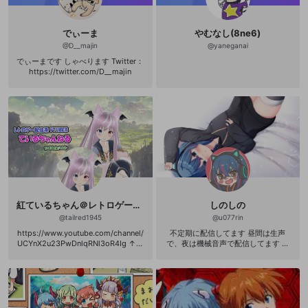
でぃーま
やむなし(8ne6)
@
D__majin
@
yaneganai
でぃーまです しゃべります Twitter：
https://twitter.com/D__majin
紅ているちゃん＠レトロゲームVTUBEＲ
しのしの
@
tailred1945
@
u077rin
https://www.youtube.com/channel/
不定期に配信してます 昼間は生声
UCYnX2u23PwDnlqRNl3oR4Ig ↑メ
で、夜は機械音声で配信してます ス
イン配信先（同時配信してます） FP
プラだけじゃなくRPGやパズルゲー
Sゲーマーているちゃんだ！(´・ω・)
ムなどいろんなゲームやってます
Twitch：https://www.twitch.tv/tailr
ed1945 Openrec：https://www.ope
nrec.tv/user/tailred1945 ツイキャ
ス：https://twitcasting.tv/g:115573