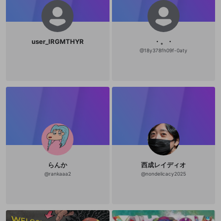
user_IRGMTHYR
・。・
@
18y378fh09f-0aty
らんか
西成レイディオ
@
rankaaa2
@
nondelicacy2025