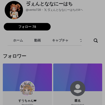
ゔぇんとななにーはち
@
vento728
ゔぇんとななにーはちのXヘ
フォロー 78
ホーム
動画
キャプチャ
プレイリスト
フォロワー
すうちゃん👑
匿名
@
splat00n
@
eniukabot