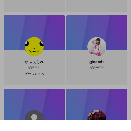
ん 300エール む
ねきゅーん👻さん 240
エール すとちゃん🐹さん
240エール てりやき🐔さん
240エール いもこDXさ
ん 240エール し
かさん 24
0エール ぽんぽこさん
160エール てまさん
160エール きる
とくんさん 80エ
ール ふふふーとさん
80エール 誠に有難うございま
す。 これからもマイペースに頑張り
かふぇおれ
ginamis
ます💪 是非是非フォローお願いしま
@
gaccc
@
ginamis
す！ 🐡( '-' 🐡 )
ゲームやるあ