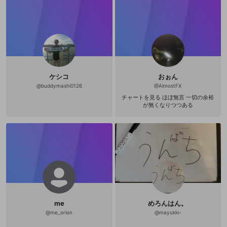
EC様からオフィシャルストリーマー
夜にやると思います( ´・∀・｀) YouT
としての配信権限を頂きましたの
ubeとTwitchとTwitterとミラテイフ
で、よろしくお願いします(*^^*) e-S
でのアカウントをもっているので良
ports専門学校プロゲーマー育成コー
ければ見に来てください( ´∀｀ )b Yo
スの講師&オンラインコーチングの活
uTube https://youtube.com/channe
動や経験をさらに展開していきたい
l/UCJF712sqEz02Dz2CtKJ-Tsw Tw
と考えています。 shadowverseにつ
itter https://twitter.com/5656atwik
きましては2pickやOPEN6,ランクマ
i?s=09 Twitch https://twitter.com/
ッチなどの放送をお届けできたらな
5656atwiki/status/139090305464
と思います！(＊´ｖ｀) 2021年 Dead
0160768?s=19 ミラテイフ https://
ケシコ
おぉん
by Daylightの配信も始めました！フ
www.mirrativ.com/user/7999355
レンド登録ご自由に！ Twitter → ( ht
@
buddymashi0126
@
AlmostFX
tps://twitter.com/Johnny_SV_pick )
チャートを見る ほぼ無言 一切の余裕
シャドバコーチングの依頼はこちら
が無くなりつつある
→( gamercoach.jp/coaches/98 ) D
J投票 http://vote.dj-1.jp/
me
めろんはん。
@
me_orion
@
mayukki-