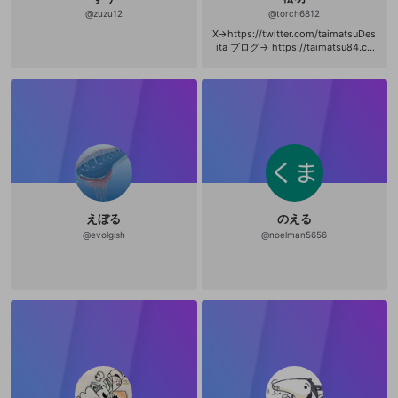
s://youtube.com/@alia_Uni
@
zuzu12
@
torch6812
X→https://twitter.com/taimatsuDes
ita ブログ→ https://taimatsu84.co
m/ フィクションです
えぼる
のえる
@
evolgish
@
noelman5656