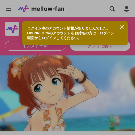
ログイン中のアカウント情報がありませんでした。
快適に視聴するなら、アプリをインストールしよう！
OPENREC.tvのアカウントをお持ちの方は、ログイン
画面からログインしてください。
インストール
アプリで開く