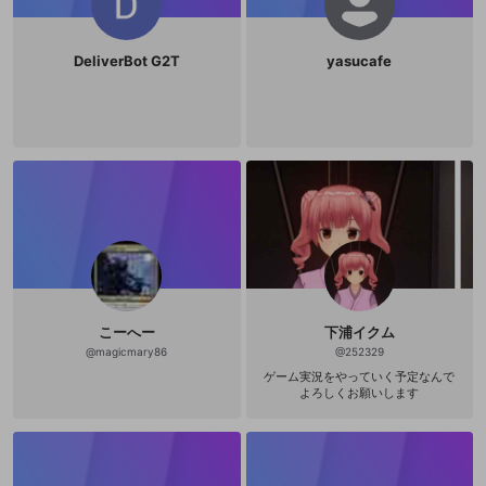
DeliverBot G2T
yasucafe
こーへー
下浦イクム
@
magicmary86
@
252329
ゲーム実況をやっていく予定なんで
よろしくお願いします