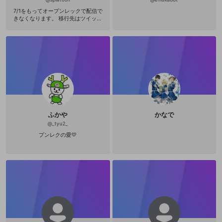
7/1をもってオープンレックで配信で
きなくなります。 移行先はツイッチ
と YouTubeを考えております ディス
コードhttps://discord.gg/b48PEnx
P Xのアカウントhttps://x.com/s_ilf
h?s=21&t=KV9w3obvGaBptZ4pxFf
_OA Twitchのアカウントhttps://ww
w.twitch.tv/sugaku6 アイコンを描い
てくれた素敵な人 yさん
ふかや
かなで
@
_tyu2_
プンレクの愛💛