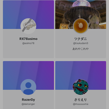
https://www.instagram.com/shiro_
openrec/?hl=ja ほしい物リスト🎁 ht
tps://www.amazon.jp/hz/wishlist/l
s/2H3PLP96UY87Q?ref_=wl_share
【サポーター様】 mokaさん
5,020エール ちゃっ
ぴーさん 3,720エー
ル ドルフィンみさき🐬さん
1,920エール まめるりは🐤さん
1,620エール ペロたさ
RX78asimo
ツクダニ
ん 1,100エール
白きちさん 96
@
asimo78
@
tsukudani3
0エール あいまめさん
あれやこれや
960エール としやんさん
880エール ぽんず🐰
さん 540エール
🧅たまねぎねこ🐱さん 540
エール ねねまるさん
500エール niwazonさん
480エール Fairy!さん
460エール なち
ゅらさん 460エ
ール だがしやさん
400エール qooさん
400エール ふりかけさ
ん 380エール で
ぃおん🦇シャケシバイカーさん300
RazerDy
さりえり
エール 180meganeさん
@
dairanger
@
muuuuuma
300エール せつなさん
300エール こーじぃさ