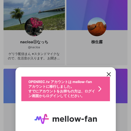
自の武術として完成をめざしあらゆ
る武道の諸要素をとりいれひとつの
新たな武道として截拳道の組織化を
試みたとき体系化によって導き出さ
れる形式つまりある種の型をもって
しまうことをまぬかれない。『魂の
武器』における第二章は「肉体の武
器」と題され、拳による打撃や蹴り
などの技法が写真やイラストをまじ
nacloaⓧなっち
柳生霧
えていくつもの例を提示しながら細
@
nacloa
新規登録
かく解説されており、第三章「精神
の武器」は実践における技の応用や
ゲリラ配信まん ※スタンドマイクな
OPENREC.tv アカウントは mellow-fan
OPENREC.tvアカウントはmellow-fanア
限定コミュニティ参加方法
戦術法などが主題となる。要するに
パーソナルデータの登録
ので、生活音が入ります。 お聞き苦
アカウントに移行しました。
カウントに統合しました。
『魂の武器』という書物の大半のペ
しい場面が多々あるかと思いますが
すでにアカウントをお持ちの方は、ログイ
こちらからOPENREC.tvでログイン中のア
ージは截拳道における「型」の記述
ご理解の程よろしくお願いします。 i
動画プレイリストを選択
ン画面からログインしてください。
カウント情報を引き継ぐことができます。
なのだ。これを二律背反的だと批判
nstagram：https://www.instagram.
生年月
するのはやさしい。だが思考を活性
固定動画に設定
com/macron_nacloa twitch：http
不適切なユーザーとして報告しま
化するのはもっぱら批判ではなく肯
ファンレター
s://www.twitch.tv/nacloa ニコニ
OPENREC.tv アカウントは mellow-fan
サブスクシェア
@
定である。注目すべきなのは、リー
新規登録
ログイン
すか？
年
月
コ：http://com.nicovideo.jp/comm
アカウントに移行しました。
マイページに表示されている動画 (ライブ配信、配
が、截拳道の理論家＝体系化を遂げ
unity/co1627524 youtube：https://
認証コードの入力
すでにアカウントをお持ちの方は、ログイ
生年月は登録後に変更できません。
る事なく、それをひとつにまとめた
信予定、アーカイブ、アップロード動画) をページ
www.youtube.com/channel/UCjTif
選択できるプレイリストがありません。
応援している配信者にファンレターを送ることがで
ン画面からログインしてください。
ご確認ください
著作を発表することなく、32歳とい
のトップに1つ固定できます。動画タイトル横のメ
wKyqlmo8mtQbCPgeAg/featured t
ログイン
プレイリストは動画の再生画面で作成で
きます。好きなデザインを選んでメッセージを書い
う若さで他界している点であろう
ニューより設定することができます。
メールアドレスで新規登録
メールアドレスでログイン
問題を選択してください
witter：@annacloa→https://twitter.
この限定コミュニティは、Discordで提供されてい
性別
きます。
たり、エールアイテムでデコレーションして、配信
か。たしかに、截拳道という「武
メールアドレスにメールを送信しました。30分以内
com/annacloa?lang=ja ーーーーー
パスワード再設定
ます。
道」の完成をはたさなかったこと
者に届けましょう！
にメール記載の6桁の認証コードを入力してくださ
以下余白ーーーーー 今までの機材置
入力していただいたメールアドレ
男性
女性
その他
利用規約とプライバシーポリシーが更新されま
問題を選択してください
詳しくはこちら
で、最終的にリーは「型」を回避し
ふる
あでゅー
き場：http://amzn.asia/cTaliOU 大
※ファンレター機能は有料サービスです。
い。
または
または
ポイントが不足しています
えたと捉えることも可能ではあろう
した。 サービスを利用するには変更後の内容を
Discordアカウントをお持ちでない方
スに、パスワード再設定用URLを
セッションの有効期限が切れたた
喜利会場と化した欲しいものリス
@
1414aaa
@
3XvZ460vYXL
登録したメールアドレスを入力し、送信してくださ
わいせつな表現
かとおもえるのだが、しかし、たん
チームメンバーに追加しますか？
ブロックリストに追加しますか？
この動画の公開は終了しました
ト：http://amzn.asia/1BQ8BWM
お住まいの地域
ご確認いただき、同意していただく必要があり
認証コード
い。
にその死が完成を阻んだというだけ
記載されたメールを送信しました
め、ログアウトしました
Discordとは？からDiscordにアクセス
X
X