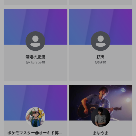
hR4uSTH5KI_LHWXA twich（Ne
w!）：https://www.twitch.tv/keshi
hashigomuhi
酒場の悪漢
頼田
@
Kikurage48
@
Sst90
ポケモマスター@オーキド博士1番弟子🥎
まゆうま