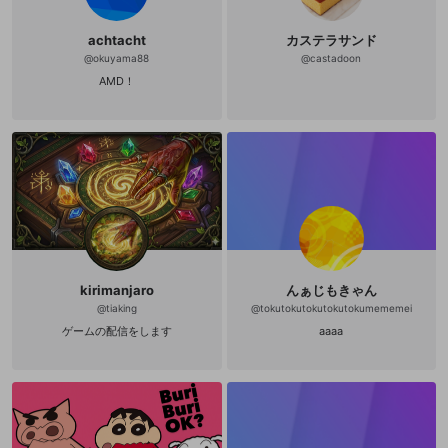
achtacht
カステラサンド
@
okuyama88
@
castadoon
AMD！
kirimanjaro
んぁじもきゃん
@
tiaking
@
tokutokutokutokutokumememei
ゲームの配信をします
aaaa