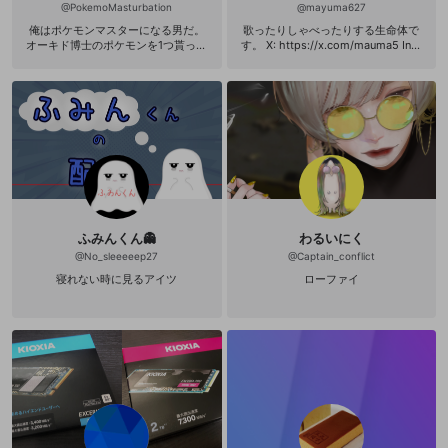
@
PokemoMasturbation
@
mayuma627
俺はポケモンマスターになる男だ。
歌ったりしゃべったりする生命体で
オーキド博士のポケモンを1つ貰って
す。 X: https://x.com/mauma5 Inst
そこから冒険をしている。 そのあと
agram: https://www.instagram.co
の冒険は苦悩や苦悩の連続だった。
m/myuma_gx?igsh=NTVrMzVibXA
幾度の困難も相棒のぴかてうと一緒
waG5p&utm_source=qr
に乗り越えてきた。 そんな俺だから
こそできるコメントを配信者に10万
ボルトしてやるぜ⚡⚡ 目指せオープン
レックコメントマスター🥎 略してオ
プマス🥎
ふみんくん👻
わるいにく
@
No_sleeeeep27
@
Captain_conflict
寝れない時に見るアイツ
ローファイ