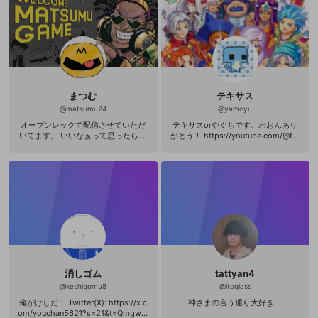
まつむ
テキサス
@
matsumu24
@
yamcyu
オープンレックで配信させていただ
テキサスorやぐちです。わおんあり
いてます。 いいなぁって思ったら見
がとう！ https://youtube.com/@fat
てってください。 ゲーム配信してま
her2texas?si=b2m009uNB7ZvqXq
す。 ツイッター：matsumu24
L
消しゴム
tattyan4
@
keshigomu8
@
itoglass
俺がけしだ！ Twitter(X): https://x.c
神さまの言う通り大好き！
om/youchan5621?s=21&t=Qmgwnr