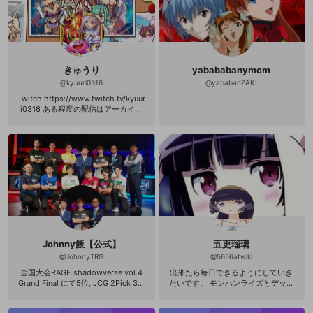
418689275227911 Official site：htt
ps://tail.ww3.jp Twitter：https://tw
itter.com/astora1
きゅうり
yabababanymcm
@
kyuuri0316
@
yababanZAKI
Twitch https://www.twitch.tv/kyuur
i0316 ある程度の配信はアーカイブ
残してあります ↓ https://www.yout
ube.com/channel/UCPmKL5CLqfU
TVn4G4JrnZlg
Johnny飯【公式】
五更瑠璃
@
JohnnyTRG
@
5656atwiki
全国大会RAGE shadowverse vol.4
出来たら毎日できるようにしていき
Grand Final にて5位, JCG 2Pick 3rd
たいです。 モンハンライズとデッド
Seasonにて優勝者となりました。ジ
バイデイライトを主にやる予定です
ョニーと申します。 この度、OPENR
(；´ﾟдﾟ｀) 平日の夜若しくは休日の