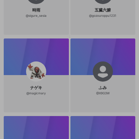
時雨
五臓六腑
@
sigure_sesia
@
gozouroppu1231
ナゲキ
ふみ
@
magicmary
@
X9G3W