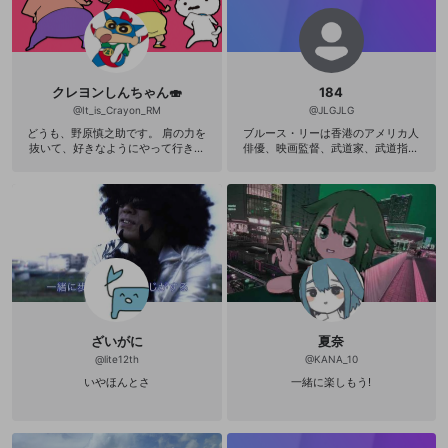
クレヨンしんちゃん🍣
184
@
It_is_Crayon_RM
@
JLGJLG
どうも、野原慎之助です。 肩の力を
ブルース・リーは香港のアメリカ人
抜いて、好きなようにやって行きま
俳優、映画監督、武道家、武道指導
す。 Twitterフォローしてね→@It_is_
者、哲学者。まざまな戦闘分野から
Crayon_RM
生まれたハイブリッド格闘技の哲学
である「截拳道（ジークンドー）」
の創始者であり、現代の総合格闘技
（MMA）の道を切り開いたとされて
いる。リーは自ら創出した武道であ
る「截拳道」の理論家＝体系化をも
くろみ、それについての膨大な数の
メモやイラストを遺している。日本
人の武道家が、リーの遺した截拳道
に関するファイルを、1980年に『魂
の武器』という一冊の書物にまとめ
ざいがに
夏奈
ている。その書物の一章で、リー
は、従来の「武道」がその原理とし
@
lite12th
@
KANA_10
て持つようないわゆる「型」という
いやほんとさ
一緒に楽しもう!
ものを第一に批判している。「絶え
ず変化する現実」のなかでおこなわ
れる実践において「型」が有効性を
欠き闘うのの身振りや思考を限定し
束縛するのだという。リー自身が独