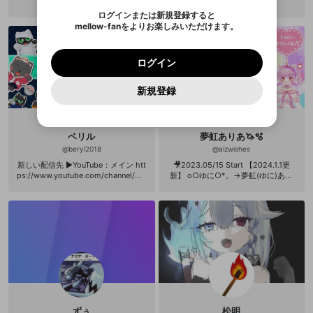
のことともいえるだろう。無論そう
ます。
mellowポイントの購入に進みますか？
他者を誹謗中傷する表現
のでご確認ください
0
6
ではなくて、彼が「武道」にたいし
ログインまたは新規登録すると
Discordアカウントを作成
て、いわば「外部の視線」をもつこ
mellow-fanをよりお楽しみいただけます。
キャンセル
キャンセル
OK
はい
OK
0
500
著作権の侵害
とができたわけなのだ。結果として
Google
Google
利用規約
プレミアム会員に入会
を確認しました。
OK
いいえ
はい
mellow-fan のメールアドレス（mellow-fan.comド
この画面からDiscordに参加する
彼の「武道」である截拳道は、両義
利用規約
および
プライバシーポリシー
に同意頂いた上で
ログイン
プライバシーポリシー
を確認しました。
的な性格をもつことになる。リーが
メイン及びcs.openrec.co.jpドメイン）が受信拒否設
次にお進みください。
OK
プライバシーの侵害
ご登録いただいた情報はサービスの向上を目的
ログイン
截拳道の全貌を概論的に述べている
再設定する
動画プレイリストがありません
定に含まれていないかご確認ください。
Yahoo! JAPAN
Yahoo! JAPAN
Discordは第三者が提供するコミュニティーサービスで、
として使用いたします。
『魂の武器』の第一章で語っている
報告された問題については、利用規約に違反しているか
動画プレイリストを選択
パスワードを忘れた方は
こちら
過激な暴力や自傷行為
mellow-fanとは関わりがありません。Discordに関してのお
ことは、たんに「型」の批判にとど
一部サービスをご利用いただくには、生年月の
どうかをスタッフが確認します。
この機能をむやみに使
新規登録
確認しました
問い合わせにはお答えすることができません。Discordの仕
アカウントをお持ちですか？
アカウントを作成する
まるものではない。最初に「型」を
登録が必要です。
用することは、利用規約違反になります。
様変更により、限定コミュニティ特典の提供が終了する可能
入力
なりすまし行為
批判しておきながらそのあと執拗に
Appleでサインアップ
Appleでサインイン
動画のプレイリストを一つ選択すると、そのプレイ
ご登録いただいた情報は公開されません。
性がありますが、その際の補償は一切行いません。外部サー
「型」を列挙して
リストの動画をマイページの上部にリストで表示す
ビスとのID連携に関する同意事項に同意の上、参加をお願い
閉じる
ることができます。
出会いを誘導する行為
ファンレターを作成
します。
ベリル
夢虹ありあ🦄🫧
送信
mellow-fanの
mellow-fanの
利用規約
利用規約
・
・
プライバシーポリシー
プライバシーポリシー
・
・
外部
外部
@
beryl2018
@
aizwishes
登録
外部サービスとのID連携に関する同意事項
サービスとのID連携に関する同意事項
サービスとのID連携に関する同意事項
に同意頂いた上
に同意頂いた上
閉じる
ねずみ講やマルチ商法
動画プレイリストを選択
アカウント作成
新しい配信先 ▶YouTube：メイン htt
🎥2023.05/15 Start 【2024.1.1更
で、次にお進みください
で、次にお進みください
ps://www.youtube.com/channel/UC
新】 o○ゆに○*。→夢虹(ゆに)あり
誤解を招く配信設定
あとで登録
jpefcYQqWf8PjndeiFEeEg ▶Twitc
あとしてVtuber活動中です。 視聴者
Discordとは？
Discordに参加する
h：サブ https://www.twitch.tv/a_be
時代からの呼び方でも自由に呼んで
mellow-fanからのお得な情報をメールで受
ゲームの録画禁止区域の配信
ryl0122 ▶SNS（X) https://x.com/b
もらえたらうれしいです🦄💖 主にス
け取る
eryl_spl
プラトゥーン３の配信予定。 自称→
【オフロ使いのひよこ🐣】 スプラ２
改造版・海賊版ソフトの配信
からオーバーフロッシャー🛁🫧を使
い始めて約２年半。 最高XP2101.7の
政治的・宗教的・人種的な内容
まだまだ弱いオフロ使いですが、Ｘ
マッチやチャレンジで奮闘している
様子を＂見守っていただける方＂募
その他の問題
集中です🥺 フォローお願いしますଘ(
੭ ॑꒳ ॑)੭*.° こちらもチャンネル登録
ずぅ
松明
お願いします🦄🫧 🎥YouTube：http