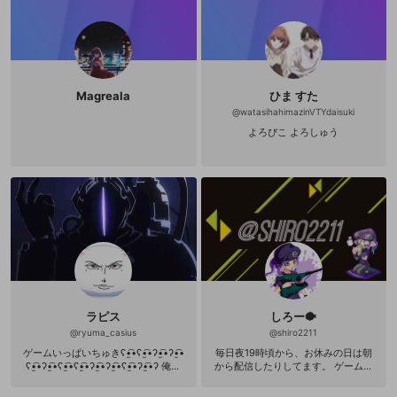
Magreala
ひま すた
@
watasihahimazinVTYdaisuki
よろぴこ よろしゅう
ラピス
しろー🐡
@
ryuma_casius
@
shiro2211
ゲームいっぱいちゅきʕ•̫͡•ʕ•̫͡•ʔ•̫͡•ʔ•̫͡•
毎日夜19時頃から、お休みの日は朝
ʕ•̫͡•ʔ•̫͡•ʕ•̫͡•ʕ•̫͡•ʔ•̫͡•ʔ•̫͡•ʕ•̫͡•ʔ•̫͡•ʔ 俺は
から配信したりしてます。 ゲームは
とまらねぇからよぉー
特に任天堂系が好きでよくプレイし
てます。 （✋˘👃 ˘👌） Instagram🖼