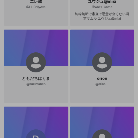
エレ蔵
ユウジュ@mixi
宜しくお願いします 参加希望はこち
ら↓ switchﾌﾚｺ0278-6191-2234 AP
@
Lil_RollyAxe
@
Waltz_Game
EX ID kakiko_kakizawa
純粋無垢で素直で悪意が全くない洞
窟マムル ユウジュ@mixi
ともだちはくま
orion
@
noelmanco
@
orion__