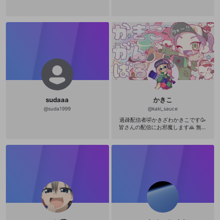
sudaaa
かきこ
@
suda1999
@
kaki_sauce
過疎配信者🤣かきざわかきこです🥳
皆さんの配信にお邪魔します🙏 無言
フォロー失礼しますフォロバいただ
けると嬉しいです( ¨̮ )フォロワー100
0人いきたい OPENRECを盛り上げて
いきたいです✊ ※フォロー頂いた配信
者様のとこには出来るだけ顔出しま
す！ 相互フォローはおまかせします
こちらからはリムりません\(๑´ω`๑)/
下手の横好き色々ゲームします かき
この沼プレイが観れるのはここだ
け！ コメントいただけると泣きます
漏らしますじょばー！ 挨拶アドバイ
ス罵詈雑言誹謗中傷ドンと来いです