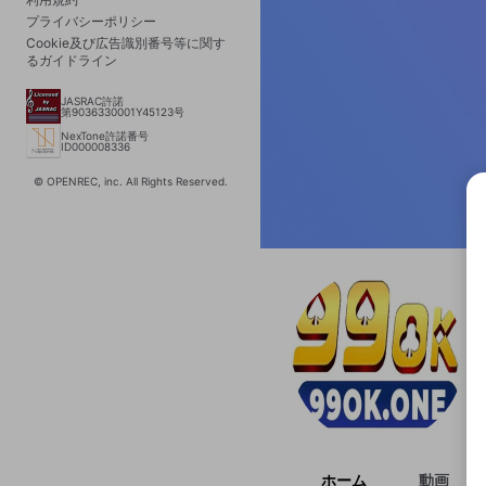
プライバシーポリシー
Cookie及び広告識別番号等に関す
るガイドライン
JASRAC許諾
第9036330001Y45123号
NexTone許諾番号
ID000008336
© OPENREC, inc. All Rights Reserved.
選択
きま
ホーム
動画