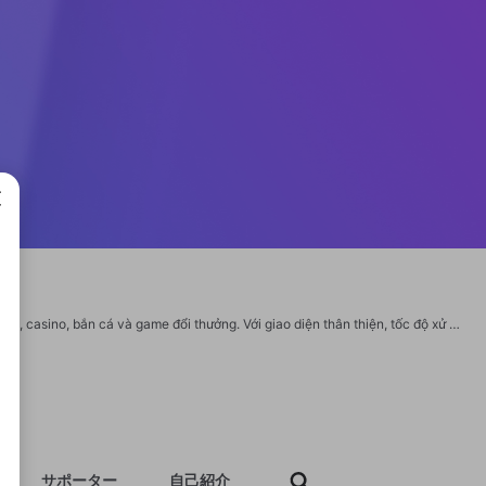
成で
99OK mang đến trải nghiệm cá cược hiện đại với hệ sinh thái đa dạng gồm thể thao, casino, bắn cá và game đổi thưởng. Với giao diện thân thiện, tốc độ xử lý nhanh và bảo mật cao, 99OK cam kết tạo môi trường giải trí minh bạch, an toàn cho mọi thành viên. Thương hiệu: 99OK Website: https://99ok.one/ Số điện thoại: 0762 587 434 Email: 99ok.one@gmail.com Địa chỉ: 6 Phạm Hữu Chí, Phường 12, Quận 5, Hồ Chí Minh, Việt Nam Zipcode: 700000 #Hashtag: #99ok #99okone #99okcasino #nhacai99ok https://x.com/99okone1 https://www.youtube.com/@99okone2/about https://www.pinterest.com/99okone2/ https://www.tumblr.com/99okone2 https://vimeo.com/99okone1 https://www.twitch.tv/99okone2/about https://gravatar.com/99okone3 https://vi.gravatar.com/99okone3 https://hu.gravatar.com/99okone3 http://80.82.64.206/user/99okone1 https://pxhere.com/en/photographer-me/4645554
サポーター
自己紹介