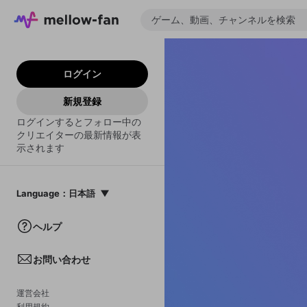
ログイン
新規登録
ログインするとフォロー中の
クリエイターの最新情報が表
示されます
Language
：
日本語
日本語
ヘルプ
English
お問い合わせ
中文(簡体)
한국어
運営会社
利用規約