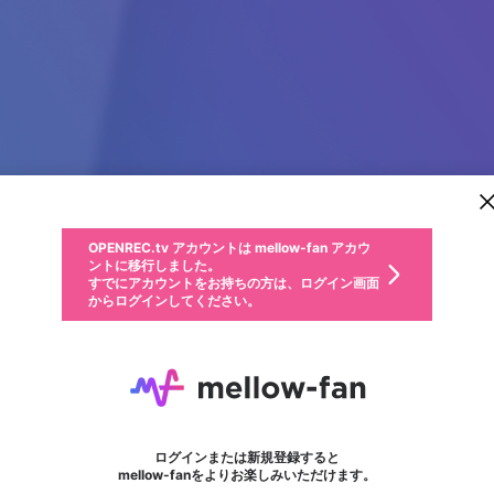
新規登録
OPENREC.tv アカウントは mellow-fan アカウ
OPENREC.tvアカウントはmellow-fanアカウン
パーソナルデータの登録
限定コミュニティ参加方法
ントに移行しました。
トに統合しました。
すでにアカウントをお持ちの方は、ログイン画面
こちらからOPENREC.tvでログイン中のアカウ
からログインしてください。
ント情報を引き継ぐことができます。
動画プレイリストを選択
生年月
固定動画に設定
不適切なユーザーとして報告します
ファンレター
サブスクシェア
OPENREC.tv アカウントは mellow-fan アカウ
@
新規登録
ログイン
か？
年
月
ントに移行しました。
マイページに表示されている動画 (ライブ配信、配信予定、ア
すでにアカウントをお持ちの方は、ログイン画面
ーカイブ、アップロード動画) をページのトップに1つ固定で
99ok
応援している配信者にファンレターを送ることができま
生年月は登録後に変更できません。
認証コードの入力
できるプレイリストがありません。プレイリストは動画の再生画面で作
からログインしてください。
きます。動画タイトル横のメニューより設定することができま
す。好きなデザインを選んでメッセージを書いたり、エ
ログイン
す。
ご確認ください
す。
メールアドレスで新規登録
メールアドレスでログイン
問題を選択してください
ールアイテムでデコレーションして、配信者に届けまし
性別
ょう！
メールアドレスにメールを送信しました。30分以内にメ
パスワード再設定
詳しくはこちら
この限定コミュニティは、Discordで提供されています。
入力していただいたメールアドレス
男性
女性
その他
問題を選択してください
※ファンレター機能は有料サービスです。
ール記載の6桁の認証コードを入力してください。
フォロー
利用規約とプライバシーポリシーが更新されました。
または
または
ポイントが不足しています
に、パスワード再設定用URLを記載
セッションの有効期限が切れたた
Discordアカウントをお持ちでない方
サービスを利用するには変更後の内容をご確認いただ
わいせつな表現
認証コード
検索履歴をすべて削除しますか？
ブロックリストに追加しますか？
この動画の公開は終了しました
登録したメールアドレスを入力し、送信してください。
お住まいの地域
されたメールを送信しましたのでご
め、ログアウトしました
き、同意していただく必要があります。
X
X
Discordとは？からDiscordにアクセス
mellowポイントの購入に進みますか？
他者を誹謗中傷する表現
0
6
確認ください
ログインまたは新規登録すると
Discordアカウントを作成
キャンセル
mellow-fanをよりお楽しみいただけます。
いいえ
OK
はい
OK
利用規約
を確認しました。
0
500
著作権の侵害
Google
Google
キャプチャ
プレイリスト
フォロー
フォロワー
プレミアム会員に入会
mellow-fan のメールアドレス（mellow-fan.comドメイン
OK