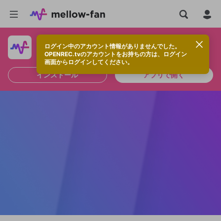
ログイン中のアカウント情報がありませんでした。
快適に視聴するなら、アプリをインストールしよう！
OPENREC.tvのアカウントをお持ちの方は、ログイン
画面からログインしてください。
インストール
アプリで開く
新規登録
OPENREC.tv アカウントは mellow-fan
OPENREC.tvアカウントはmellow-fanア