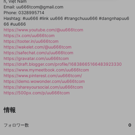
h, Việt Nam
送信
mellow-fanの
mellow-fanの
利用規約
利用規約
・
・
プライバシーポリシー
プライバシーポリシー
・
・
外部
外部
登録
Email: uu666tcom@gmail.com
外部サービスとのID連携に関する同意事項
サービスとのID連携に関する同意事項
サービスとのID連携に関する同意事項
に同意頂いた上
に同意頂いた上
閉じる
ねずみ講やマルチ商法
動画プレイリストを選択
アカウント作成
Phone: 0328995714
で、次にお進みください
で、次にお進みください
Hashtag: #uu666 #link uu666 #trangchuuu666 #dangnhapuu6
誤解を招く配信設定
あとで登録
Discordとは？
Discordに参加する
66 #uu666
mellow-fanからのお得な情報をメールで受
https://www.youtube.com/@uu666tcom
ゲームの録画禁止区域の配信
け取る
https://x.com/uu666tcom
https://tooter.in/uu666tcom
改造版・海賊版ソフトの配信
https://wakelet.com/@uu666tcom
https://safechat.com/u/uu666tcom
政治的・宗教的・人種的な内容
https://gravatar.com/uu666tcom
その他の問題
https://draft.blogger.com/profile/16838665166483923330
https://www.mymeetbook.com/uu666tcom
https://www.pinterest.com/uu666tcom/
https://demo.wowonder.com/uu666tcom
https://shareyoursocial.com/uu666tcom
https://500px.com/p/uu666tcom
情報
フォロワー数
0