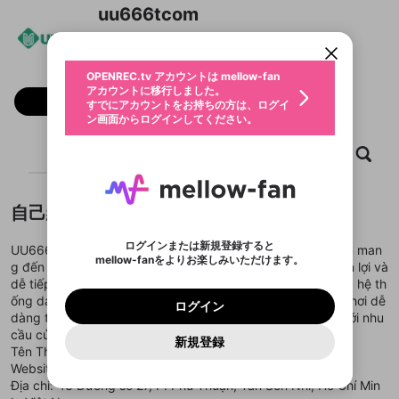
限定コミュニティ参加方法
パーソナルデータの登録
uu666tcom
アカウントに移行しました。
カウントに統合しました。
すでにアカウントをお持ちの方は、ログイ
こちらからOPENREC.tvでログイン中のア
動画プレイリストを選択
ン画面からログインしてください。
カウント情報を引き継ぐことができます。
生年月
固定動画に設定
不適切なユーザーとして報告しま
ファンレター
OPENREC.tv アカウントは mellow-fan
サブスクシェア
@
新規登録
ログイン
すか？
年
月
アカウントに移行しました。
マイページに表示されている動画 (ライブ配信、配
フォロー
認証コードの入力
すでにアカウントをお持ちの方は、ログイ
生年月は登録後に変更できません。
信予定、アーカイブ、アップロード動画) をページ
選択できるプレイリストがありません。
応援している配信者にファンレターを送ることがで
ン画面からログインしてください。
ご確認ください
のトップに1つ固定できます。動画タイトル横のメ
ログイン
プレイリストは動画の再生画面で作成で
きます。好きなデザインを選んでメッセージを書い
ニューより設定することができます。
メールアドレスで新規登録
メールアドレスでログイン
問題を選択してください
この限定コミュニティは、Discordで提供されてい
性別
きます。
たり、エールアイテムでデコレーションして、配信
メールアドレスにメールを送信しました。30分以内
ホーム
動画
キャプチャ
プレイリスト
パスワード再設定
ます。
者に届けましょう！
にメール記載の6桁の認証コードを入力してくださ
入力していただいたメールアドレ
男性
女性
その他
利用規約とプライバシーポリシーが更新されま
問題を選択してください
詳しくはこちら
※ファンレター機能は有料サービスです。
い。
または
または
ポイントが不足しています
した。 サービスを利用するには変更後の内容を
Discordアカウントをお持ちでない方
スに、パスワード再設定用URLを
セッションの有効期限が切れたた
登録したメールアドレスを入力し、送信してくださ
わいせつな表現
ブロックリストに追加しますか？
この動画の公開は終了しました
お住まいの地域
自己紹介
ご確認いただき、同意していただく必要があり
認証コード
い。
記載されたメールを送信しました
め、ログアウトしました
Discordとは？からDiscordにアクセス
X
X
ます。
mellowポイントの購入に進みますか？
他者を誹謗中傷する表現
のでご確認ください
0
6
ログインまたは新規登録すると
UU666 là nền tảng giải trí trực tuyến được xây dựng nhằm man
Discordアカウントを作成
mellow-fanをよりお楽しみいただけます。
キャンセル
OK
OK
0
500
著作権の侵害
g đến cho người dùng không gian trải nghiệm hiện đại, tiện lợi và
Google
Google
利用規約
プレミアム会員に入会
を確認しました。
OK
いいえ
はい
mellow-fan のメールアドレス（mellow-fan.comド
この画面からDiscordに参加する
dễ tiếp cận. Với giao diện thân thiện, tốc độ tải nhanh cùng hệ th
利用規約
および
プライバシーポリシー
に同意頂いた上で
ログイン
プライバシーポリシー
を確認しました。
メイン及びcs.openrec.co.jpドメイン）が受信拒否設
次にお進みください。
OK
プライバシーの侵害
ống danh mục được sắp xếp rõ ràng, UU666 giúp người chơi dễ
ご登録いただいた情報はサービスの向上を目的
ログイン
再設定する
動画プレイリストがありません
定に含まれていないかご確認ください。
Yahoo! JAPAN
Yahoo! JAPAN
dàng tìm kiếm và lựa chọn các hình thức giải trí phù hợp với nhu
Discordは第三者が提供するコミュニティーサービスで、
として使用いたします。
報告された問題については、利用規約に違反しているか
動画プレイリストを選択
パスワードを忘れた方は
こちら
過激な暴力や自傷行為
mellow-fanとは関わりがありません。Discordに関してのお
cầu của mình.
一部サービスをご利用いただくには、生年月の
どうかをスタッフが確認します。
この機能をむやみに使
新規登録
確認しました
問い合わせにはお答えすることができません。Discordの仕
アカウントをお持ちですか？
アカウントを作成する
Tên Thương Hiệu: UU666
登録が必要です。
用することは、利用規約違反になります。
様変更により、限定コミュニティ特典の提供が終了する可能
入力
なりすまし行為
Appleでサインアップ
Appleでサインイン
動画のプレイリストを一つ選択すると、そのプレイ
Website:
https://uu666t.com/
ご登録いただいた情報は公開されません。
性がありますが、その際の補償は一切行いません。外部サー
リストの動画をマイページの上部にリストで表示す
Địa chỉ: 43 Đường số 27, P. Phú Thuận, Tân Sơn Nhì, Hồ Chí Min
ビスとのID連携に関する同意事項に同意の上、参加をお願い
閉じる
ることができます。
出会いを誘導する行為
ファンレターを作成
します。