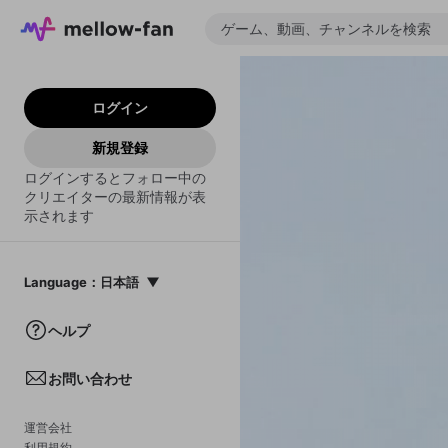
ログイン
新規登録
ログインするとフォロー中の
クリエイターの最新情報が表
示されます
Language
：
日本語
日本語
ヘルプ
English
お問い合わせ
中文(簡体)
한국어
運営会社
利用規約