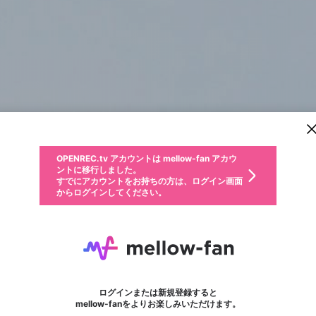
新規登録
OPENREC.tv アカウントは mellow-fan アカウ
OPENREC.tvアカウントはmellow-fanアカウン
パーソナルデータの登録
限定コミュニティ参加方法
ントに移行しました。
トに統合しました。
すでにアカウントをお持ちの方は、ログイン画面
こちらからOPENREC.tvでログイン中のアカウ
からログインしてください。
ント情報を引き継ぐことができます。
動画プレイリストを選択
生年月
固定動画に設定
不適切なユーザーとして報告します
ファンレター
サブスクシェア
OPENREC.tv アカウントは mellow-fan アカウ
@
新規登録
ログイン
か？
年
月
ントに移行しました。
マイページに表示されている動画 (ライブ配信、配信予定、ア
すでにアカウントをお持ちの方は、ログイン画面
ーカイブ、アップロード動画) をページのトップに1つ固定で
Sobha Crystal Meadow
応援している配信者にファンレターを送ることができま
生年月は登録後に変更できません。
認証コードの入力
できるプレイリストがありません。プレイリストは動画の再生画面で作
からログインしてください。
きます。動画タイトル横のメニューより設定することができま
す。好きなデザインを選んでメッセージを書いたり、エ
ログイン
す。
ご確認ください
す。
メールアドレスで新規登録
メールアドレスでログイン
問題を選択してください
ールアイテムでデコレーションして、配信者に届けまし
性別
ょう！
メールアドレスにメールを送信しました。30分以内にメ
パスワード再設定
詳しくはこちら
この限定コミュニティは、Discordで提供されています。
入力していただいたメールアドレス
男性
女性
その他
問題を選択してください
※ファンレター機能は有料サービスです。
ール記載の6桁の認証コードを入力してください。
フォロー
利用規約とプライバシーポリシーが更新されました。
または
または
ポイントが不足しています
に、パスワード再設定用URLを記載
セッションの有効期限が切れたた
Discordアカウントをお持ちでない方
サービスを利用するには変更後の内容をご確認いただ
わいせつな表現
認証コード
検索履歴をすべて削除しますか？
ブロックリストに追加しますか？
この動画の公開は終了しました
登録したメールアドレスを入力し、送信してください。
お住まいの地域
されたメールを送信しましたのでご
め、ログアウトしました
き、同意していただく必要があります。
X
X
Discordとは？からDiscordにアクセス
mellowポイントの購入に進みますか？
他者を誹謗中傷する表現
0
6
確認ください
ログインまたは新規登録すると
Discordアカウントを作成
キャンセル
mellow-fanをよりお楽しみいただけます。
いいえ
OK
はい
OK
利用規約
を確認しました。
0
500
著作権の侵害
Google
Google
キャプチャ
プレイリスト
フォロー
フォロワー
プレミアム会員に入会
mellow-fan のメールアドレス（mellow-fan.comドメイン
OK