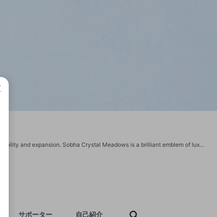
成で
When it comes to building money, real estate investing stands out as a pillar of stability and expansion. Sobha Crystal Meadows is a brilliant emblem of luxury and lasting worth within this scenery. This residential project, which is situated in Bangalore's busy Sarjapur Road neighborhood, presents investors with a fantastic chance to participate in the booming real estate market in the city. https://www.sobhacrystalpalace.co.in/
サポーター
自己紹介