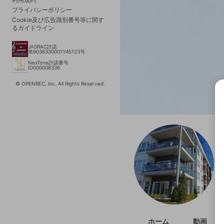
プライバシーポリシー
Cookie及び広告識別番号等に関す
るガイドライン
JASRAC許諾
第9036330001Y45123号
NexTone許諾番号
ID000008336
© OPENREC, inc. All Rights Reserved.
選択
きま
ホーム
動画