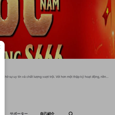
成で
Nhà cái S666 đã trở thành điểm đến quen thuộc của các cược thủ chuyên nghiệp nhờ sự uy tín và chất lượng vượt trội. Với hơn một thập kỷ hoạt động, nền tảng này mang đến trải nghiệm cá cược mượt mà, từ thể thao đến casino trực tuyến. Giao diện thân thiện, tỷ lệ cược cạnh tranh và dịch vụ hỗ trợ 24/7 giúp người chơi dễ dàng chinh phục mọi thử thách. Những chương trình khuyến mãi giá trị cùng hệ thống bảo mật hiện đại tạo nên sức hút khó cưỡng. Chúng tôi sẽ phân tích chi tiết các khía cạnh nổi bật của S666, giúp cược thủ tối ưu hóa cơ hội chiến thắng. Địa chỉ: Số 42, Đường Nguyễn Kiệm, P.3, Q. Phú Nhuận, Thành Phố Hồ Chí Minh, Việt Nam Zipcode: 700000 Phone: 0973 862 145 Website: https://s666un.pro/ Email: casinos666info@gmail.com #s666 #nhacais666 #linkvaos666un #s666unpro
サポーター
自己紹介