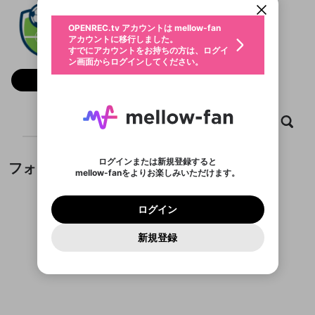
動画プレイリストを選択
生年月
Goguen Pelz
固定動画に設定
不適切なユーザーとして報告しま
ファンレター
OPENREC.tv アカウントは mellow-fan
サブスクシェア
@
新規登録
ログイン
すか？
年
月
アカウントに移行しました。
マイページに表示されている動画 (ライブ配信、配
認証コードの入力
すでにアカウントをお持ちの方は、ログイ
生年月は登録後に変更できません。
信予定、アーカイブ、アップロード動画) をページ
選択できるプレイリストがありません。
応援している配信者にファンレターを送ることがで
ン画面からログインしてください。
ご確認ください
のトップに1つ固定できます。動画タイトル横のメ
ログイン
プレイリストは動画の再生画面で作成で
きます。好きなデザインを選んでメッセージを書い
ニューより設定することができます。
メールアドレスで新規登録
メールアドレスでログイン
問題を選択してください
フォロー
この限定コミュニティは、Discordで提供されてい
性別
きます。
たり、エールアイテムでデコレーションして、配信
メールアドレスにメールを送信しました。30分以内
パスワード再設定
ます。
者に届けましょう！
にメール記載の6桁の認証コードを入力してくださ
入力していただいたメールアドレ
男性
女性
その他
利用規約とプライバシーポリシーが更新されま
問題を選択してください
詳しくはこちら
※ファンレター機能は有料サービスです。
い。
または
または
ポイントが不足しています
した。 サービスを利用するには変更後の内容を
Discordアカウントをお持ちでない方
スに、パスワード再設定用URLを
セッションの有効期限が切れたた
ホーム
動画
キャプチャ
プレイリスト
登録したメールアドレスを入力し、送信してくださ
わいせつな表現
チームメンバーに追加しますか？
ブロックリストに追加しますか？
この動画の公開は終了しました
お住まいの地域
ご確認いただき、同意していただく必要があり
認証コード
い。
記載されたメールを送信しました
め、ログアウトしました
Discordとは？からDiscordにアクセス
X
X
ます。
mellowポイントの購入に進みますか？
他者を誹謗中傷する表現
のでご確認ください
0
6
ログインまたは新規登録すると
フォロワー
Discordアカウントを作成
mellow-fanをよりお楽しみいただけます。
キャンセル
キャンセル
OK
はい
OK
0
500
著作権の侵害
Google
Google
利用規約
プレミアム会員に入会
を確認しました。
OK
いいえ
はい
mellow-fan のメールアドレス（mellow-fan.comド
この画面からDiscordに参加する
利用規約
および
プライバシーポリシー
に同意頂いた上で
ログイン
プライバシーポリシー
を確認しました。
メイン及びcs.openrec.co.jpドメイン）が受信拒否設
次にお進みください。
OK
プライバシーの侵害
ご登録いただいた情報はサービスの向上を目的
ログイン
再設定する
動画プレイリストがありません
定に含まれていないかご確認ください。
Yahoo! JAPAN
Yahoo! JAPAN
Discordは第三者が提供するコミュニティーサービスで、
として使用いたします。
報告された問題については、利用規約に違反しているか
動画プレイリストを選択
パスワードを忘れた方は
こちら
過激な暴力や自傷行為
mellow-fanとは関わりがありません。Discordに関してのお
一部サービスをご利用いただくには、生年月の
どうかをスタッフが確認します。
この機能をむやみに使
新規登録
確認しました
問い合わせにはお答えすることができません。Discordの仕
アカウントをお持ちですか？
アカウントを作成する
登録が必要です。
用することは、利用規約違反になります。
様変更により、限定コミュニティ特典の提供が終了する可能
入力
なりすまし行為
Appleでサインアップ
Appleでサインイン
動画のプレイリストを一つ選択すると、そのプレイ
ご登録いただいた情報は公開されません。
性がありますが、その際の補償は一切行いません。外部サー
フォロワーがまだいません
リストの動画をマイページの上部にリストで表示す
ビスとのID連携に関する同意事項に同意の上、参加をお願い
閉じる
ることができます。
出会いを誘導する行為
ファンレターを作成
します。
送信
mellow-fanの
mellow-fanの
利用規約
利用規約
・
・
プライバシーポリシー
プライバシーポリシー
・
・
外部
外部
登録
外部サービスとのID連携に関する同意事項
サービスとのID連携に関する同意事項
サービスとのID連携に関する同意事項
に同意頂いた上
に同意頂いた上
閉じる
ねずみ講やマルチ商法
動画プレイリストを選択
アカウント作成
で、次にお進みください
で、次にお進みください