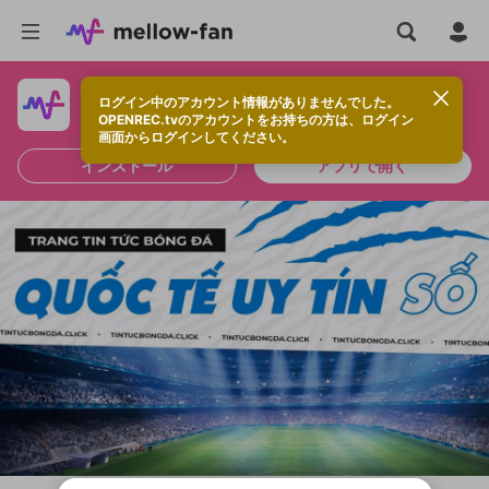
ログイン中のアカウント情報がありませんでした。
快適に視聴するなら、アプリをインストールしよう！
OPENREC.tvのアカウントをお持ちの方は、ログイン
画面からログインしてください。
インストール
アプリで開く
新規登録
OPENREC.tv アカウントは mellow-fan
OPENREC.tvアカウントはmellow-fanア
限定コミュニティ参加方法
パーソナルデータの登録
アカウントに移行しました。
カウントに統合しました。
すでにアカウントをお持ちの方は、ログイ
こちらからOPENREC.tvでログイン中のア
ン画面からログインしてください。
カウント情報を引き継ぐことができます。