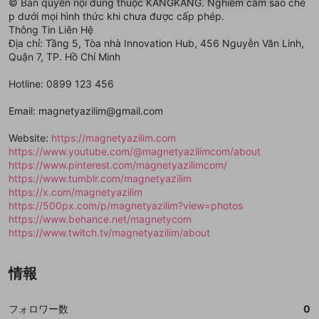
© Bản quyền nội dung thuộc KANGKANG. Nghiêm cấm sao ché
ることができます。
出会いを誘導する行為
ファンレターを作成
します。
送信
mellow-fanの
mellow-fanの
利用規約
利用規約
・
・
プライバシーポリシー
プライバシーポリシー
・
・
外部
外部
p dưới mọi hình thức khi chưa được cấp phép.
登録
外部サービスとのID連携に関する同意事項
サービスとのID連携に関する同意事項
サービスとのID連携に関する同意事項
に同意頂いた上
に同意頂いた上
閉じる
ねずみ講やマルチ商法
Thông Tin Liên Hệ
動画プレイリストを選択
アカウント作成
で、次にお進みください
で、次にお進みください
Địa chỉ: Tầng 5, Tòa nhà Innovation Hub, 456 Nguyễn Văn Linh,
誤解を招く配信設定
Quận 7, TP. Hồ Chí Minh
あとで登録
Discordとは？
Discordに参加する
mellow-fanからのお得な情報をメールで受
ゲームの録画禁止区域の配信
Hotline: 0899 123 456
け取る
改造版・海賊版ソフトの配信
Email: magnetyazilim@gmail.com
政治的・宗教的・人種的な内容
Website:
https://magnetyazilim.com
https://www.youtube.com/@magnetyazilimcom/about
その他の問題
https://www.pinterest.com/magnetyazilimcom/
https://www.tumblr.com/magnetyazilim
https://x.com/magnetyazilim
https://500px.com/p/magnetyazilim?view=photos
https://www.behance.net/magnetycom
https://www.twitch.tv/magnetyazilim/about
情報
フォロワー数
0