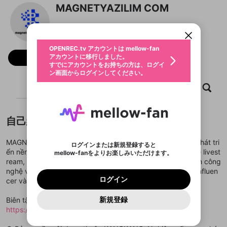
OPENREC.tv アカウントは mellow-fan
OPENREC.tvアカウントはmellow-fanア
限定コミュニティ参加方法
MAGNETYAZILIM COM
パーソナルデータの登録
アカウントに移行しました。
カウントに統合しました。
すでにアカウントをお持ちの方は、ログイ
こちらからOPENREC.tvでログイン中のア
動画プレイリストを選択
ン画面からログインしてください。
カウント情報を引き継ぐことができます。
生年月
固定動画に設定
不適切なユーザーとして報告しま
ファンレター
OPENREC.tv アカウントは mellow-fan
サブスクシェア
@
新規登録
ログイン
すか？
年
月
アカウントに移行しました。
フォロー
マイページに表示されている動画 (ライブ配信、配
認証コードの入力
すでにアカウントをお持ちの方は、ログイ
生年月は登録後に変更できません。
信予定、アーカイブ、アップロード動画) をページ
選択できるプレイリストがありません。
応援している配信者にファンレターを送ることがで
ン画面からログインしてください。
ご確認ください
のトップに1つ固定できます。動画タイトル横のメ
ログイン
プレイリストは動画の再生画面で作成で
きます。好きなデザインを選んでメッセージを書い
ニューより設定することができます。
メールアドレスで新規登録
メールアドレスでログイン
問題を選択してください
ホーム
動画
キャプチャ
プレイリスト
この限定コミュニティは、Discordで提供されてい
性別
きます。
たり、エールアイテムでデコレーションして、配信
メールアドレスにメールを送信しました。30分以内
パスワード再設定
ます。
者に届けましょう！
にメール記載の6桁の認証コードを入力してくださ
入力していただいたメールアドレ
男性
女性
その他
利用規約とプライバシーポリシーが更新されま
問題を選択してください
詳しくはこちら
※ファンレター機能は有料サービスです。
い。
または
または
ポイントが不足しています
した。 サービスを利用するには変更後の内容を
Discordアカウントをお持ちでない方
スに、パスワード再設定用URLを
セッションの有効期限が切れたた
登録したメールアドレスを入力し、送信してくださ
自己紹介
わいせつな表現
ブロックリストに追加しますか？
この動画の公開は終了しました
お住まいの地域
ご確認いただき、同意していただく必要があり
認証コード
い。
記載されたメールを送信しました
め、ログアウトしました
Discordとは？からDiscordにアクセス
X
X
ます。
mellowポイントの購入に進みますか？
他者を誹謗中傷する表現
MAGNETYAZILIM.COM Trung tâm thông tin công nghệ & phát tri
のでご確認ください
0
6
ログインまたは新規登録すると
Discordアカウントを作成
ển nền tảng số – nơi cập nhật những xu hướng mới nhất về livest
mellow-fanをよりお楽しみいただけます。
キャンセル
OK
OK
0
500
著作権の侵害
Google
Google
利用規約
プレミアム会員に入会
を確認しました。
OK
ream, phần mềm hỗ trợ sáng tạo nội dung, bảng điều khiển công
いいえ
はい
mellow-fan のメールアドレス（mellow-fan.comド
この画面からDiscordに参加する
利用規約
および
プライバシーポリシー
に同意頂いた上で
ログイン
nghệ và các giải pháp tối ưu hóa hiệu suất cho streamer, influen
プライバシーポリシー
を確認しました。
メイン及びcs.openrec.co.jpドメイン）が受信拒否設
次にお進みください。
OK
プライバシーの侵害
ご登録いただいた情報はサービスの向上を目的
ログイン
cer và nhà sáng tạo số.
再設定する
動画プレイリストがありません
定に含まれていないかご確認ください。
Yahoo! JAPAN
Yahoo! JAPAN
Discordは第三者が提供するコミュニティーサービスで、
として使用いたします。
報告された問題については、利用規約に違反しているか
動画プレイリストを選択
パスワードを忘れた方は
こちら
過激な暴力や自傷行為
mellow-fanとは関わりがありません。Discordに関してのお
一部サービスをご利用いただくには、生年月の
どうかをスタッフが確認します。
この機能をむやみに使
新規登録
Biên tập & điều hành nội dung: Đội ngũ của
確認しました
問い合わせにはお答えすることができません。Discordの仕
アカウントをお持ちですか？
アカウントを作成する
登録が必要です。
用することは、利用規約違反になります。
様変更により、限定コミュニティ特典の提供が終了する可能
https://magnetyazilim.com/
入力
なりすまし行為
Appleでサインアップ
Appleでサインイン
動画のプレイリストを一つ選択すると、そのプレイ
ご登録いただいた情報は公開されません。
性がありますが、その際の補償は一切行いません。外部サー
リストの動画をマイページの上部にリストで表示す
ビスとのID連携に関する同意事項に同意の上、参加をお願い
閉じる