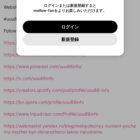
ます。
mellowポイントの購入に進みますか？
他者を誹謗中傷する表現
のでご確認ください
0
6
ログインまたは新規登録すると
Website:
https://uuu88.info/
Discordアカウントを作成
mellow-fanをよりお楽しみいただけます。
キャンセル
OK
OK
0
500
著作権の侵害
Google
Google
利用規約
プレミアム会員に入会
を確認しました。
OK
いいえ
はい
mellow-fan のメールアドレス（mellow-fan.comド
この画面からDiscordに参加する
#uuu88info #uuu88 #nhacaiuuu88
利用規約
および
プライバシーポリシー
に同意頂いた上で
ログイン
プライバシーポリシー
を確認しました。
メイン及びcs.openrec.co.jpドメイン）が受信拒否設
次にお進みください。
OK
プライバシーの侵害
ご登録いただいた情報はサービスの向上を目的
ログイン
再設定する
動画プレイリストがありません
定に含まれていないかご確認ください。
Yahoo! JAPAN
Yahoo! JAPAN
Follow UUU88 trên các nền tảng khác:
Discordは第三者が提供するコミュニティーサービスで、
として使用いたします。
報告された問題については、利用規約に違反しているか
動画プレイリストを選択
パスワードを忘れた方は
こちら
過激な暴力や自傷行為
mellow-fanとは関わりがありません。Discordに関してのお
一部サービスをご利用いただくには、生年月の
どうかをスタッフが確認します。
この機能をむやみに使
新規登録
確認しました
問い合わせにはお答えすることができません。Discordの仕
アカウントをお持ちですか？
アカウントを作成する
https://www.youtube.com/@uuu88info
登録が必要です。
用することは、利用規約違反になります。
様変更により、限定コミュニティ特典の提供が終了する可能
入力
なりすまし行為
Appleでサインアップ
Appleでサインイン
動画のプレイリストを一つ選択すると、そのプレイ
ご登録いただいた情報は公開されません。
性がありますが、その際の補償は一切行いません。外部サー
リストの動画をマイページの上部にリストで表示す
https://www.reddit.com/user/uuu88info/
ビスとのID連携に関する同意事項に同意の上、参加をお願い
閉じる
ることができます。
出会いを誘導する行為
ファンレターを作成
します。
送信
mellow-fanの
mellow-fanの
利用規約
利用規約
・
・
プライバシーポリシー
プライバシーポリシー
・
・
外部
外部
登録
https://www.pinterest.com/uuu88info/
外部サービスとのID連携に関する同意事項
サービスとのID連携に関する同意事項
サービスとのID連携に関する同意事項
に同意頂いた上
に同意頂いた上
閉じる
ねずみ講やマルチ商法
動画プレイリストを選択
アカウント作成
で、次にお進みください
で、次にお進みください
https://x.com/uuu88info
誤解を招く配信設定
あとで登録
Discordとは？
Discordに参加する
mellow-fanからのお得な情報をメールで受
https://creators.spotify.com/pod/profile/uuu88-info
ゲームの録画禁止区域の配信
け取る
https://bn.quora.com/profile/uuu88info
改造版・海賊版ソフトの配信
https://www.tripadvisor.com/Profile/uuu88info
政治的・宗教的・人種的な内容
その他の問題
https://webmaster.yandex.ru/blog/malopoleznyy-kontent-poche
mu-mozhet-byt-obnaruzheno-takoe-narushenie