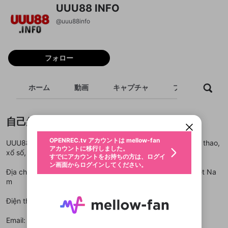
UUU88 INFO
@
uuu88info
フォロー
新規登録
ホーム
動画
キャプチャ
プレイリスト
OPENREC.tv アカウントは mellow-fan
OPENREC.tvアカウントはmellow-fanア
限定コミュニティ参加方法
パーソナルデータの登録
アカウントに移行しました。
カウントに統合しました。
すでにアカウントをお持ちの方は、ログイ
こちらからOPENREC.tvでログイン中のア
動画プレイリストを選択
自己紹介
ン画面からログインしてください。
カウント情報を引き継ぐことができます。
生年月
固定動画に設定
不適切なユーザーとして報告しま
ファンレター
OPENREC.tv アカウントは mellow-fan
サブスクシェア
@
UUU88 – thiên đường cá cược bóng đá, đá gà, casino, thể thao,
新規登録
ログイン
すか？
年
月
アカウントに移行しました。
マイページに表示されている動画 (ライブ配信、配
xổ số, bắn cá, game bài... với nhiều phần thưởng hấp dẫn.
認証コードの入力
すでにアカウントをお持ちの方は、ログイ
生年月は登録後に変更できません。
信予定、アーカイブ、アップロード動画) をページ
選択できるプレイリストがありません。
応援している配信者にファンレターを送ることがで
ン画面からログインしてください。
ご確認ください
のトップに1つ固定できます。動画タイトル横のメ
ログイン
プレイリストは動画の再生画面で作成で
Địa chỉ: Tầng 8, N5A, Nhân Chính, Thanh Xuân, Hà Nội, Việt Na
きます。好きなデザインを選んでメッセージを書い
ニューより設定することができます。
メールアドレスで新規登録
メールアドレスでログイン
問題を選択してください
この限定コミュニティは、Discordで提供されてい
性別
きます。
m
たり、エールアイテムでデコレーションして、配信
メールアドレスにメールを送信しました。30分以内
パスワード再設定
ます。
者に届けましょう！
にメール記載の6桁の認証コードを入力してくださ
入力していただいたメールアドレ
男性
女性
その他
利用規約とプライバシーポリシーが更新されま
問題を選択してください
詳しくはこちら
※ファンレター機能は有料サービスです。
Điện thoại: 0969676771
い。
または
または
ポイントが不足しています
した。 サービスを利用するには変更後の内容を
Discordアカウントをお持ちでない方
スに、パスワード再設定用URLを
セッションの有効期限が切れたた
登録したメールアドレスを入力し、送信してくださ
わいせつな表現
ブロックリストに追加しますか？
この動画の公開は終了しました
お住まいの地域
ご確認いただき、同意していただく必要があり
認証コード
い。
Email: cskh@uuu88.info
記載されたメールを送信しました
め、ログアウトしました
Discordとは？からDiscordにアクセス
X
X