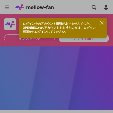
ログイン中のアカウント情報がありませんでした。
快適に視聴するなら、アプリをインストールしよう！
OPENREC.tvのアカウントをお持ちの方は、ログイン
画面からログインしてください。
インストール
アプリで開く