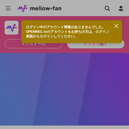
ログイン中のアカウント情報がありませんでした。
快適に視聴するなら、アプリをインストールしよう！
OPENREC.tvのアカウントをお持ちの方は、ログイン
画面からログインしてください。
インストール
アプリで開く
新規登録
OPENREC.tv アカウントは mellow-fan
OPENREC.tvアカウントはmellow-fanア
限定コミュニティ参加方法
パーソナルデータの登録