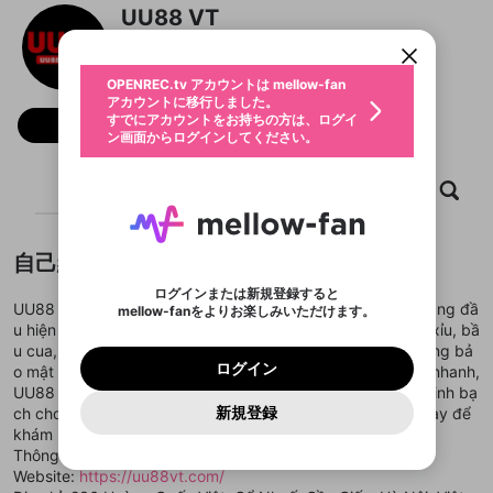
アカウントに移行しました。
カウントに統合しました。
UU88 VT
すでにアカウントをお持ちの方は、ログイ
こちらからOPENREC.tvでログイン中のア
動画プレイリストを選択
ン画面からログインしてください。
カウント情報を引き継ぐことができます。
@
uu88vt
生年月
固定動画に設定
不適切なユーザーとして報告しま
ファンレター
OPENREC.tv アカウントは mellow-fan
サブスクシェア
@
新規登録
ログイン
すか？
年
月
アカウントに移行しました。
マイページに表示されている動画 (ライブ配信、配
認証コードの入力
すでにアカウントをお持ちの方は、ログイ
生年月は登録後に変更できません。
信予定、アーカイブ、アップロード動画) をページ
フォロー
選択できるプレイリストがありません。
応援している配信者にファンレターを送ることがで
ン画面からログインしてください。
ご確認ください
のトップに1つ固定できます。動画タイトル横のメ
ログイン
プレイリストは動画の再生画面で作成で
きます。好きなデザインを選んでメッセージを書い
ニューより設定することができます。
メールアドレスで新規登録
メールアドレスでログイン
問題を選択してください
この限定コミュニティは、Discordで提供されてい
性別
きます。
たり、エールアイテムでデコレーションして、配信
メールアドレスにメールを送信しました。30分以内
パスワード再設定
ます。
ホーム
動画
キャプチャ
プレイリスト
者に届けましょう！
にメール記載の6桁の認証コードを入力してくださ
入力していただいたメールアドレ
男性
女性
その他
利用規約とプライバシーポリシーが更新されま
問題を選択してください
詳しくはこちら
※ファンレター機能は有料サービスです。
い。
または
または
ポイントが不足しています
した。 サービスを利用するには変更後の内容を
Discordアカウントをお持ちでない方
スに、パスワード再設定用URLを
セッションの有効期限が切れたた
登録したメールアドレスを入力し、送信してくださ
わいせつな表現
ブロックリストに追加しますか？
この動画の公開は終了しました
お住まいの地域
ご確認いただき、同意していただく必要があり
認証コード
い。
記載されたメールを送信しました
め、ログアウトしました
自己紹介
Discordとは？からDiscordにアクセス
X
X
ます。
mellowポイントの購入に進みますか？
他者を誹謗中傷する表現
のでご確認ください
0
6
ログインまたは新規登録すると
Discordアカウントを作成
UU88 là một trong những thương hiệu game đổi thưởng hàng đầ
mellow-fanをよりお楽しみいただけます。
キャンセル
OK
OK
0
500
著作権の侵害
Google
Google
利用規約
プレミアム会員に入会
を確認しました。
OK
u hiện nay, nổi bật với kho trò chơi đa dạng như nổ hũ, tài xỉu, bầ
いいえ
はい
mellow-fan のメールアドレス（mellow-fan.comド
この画面からDiscordに参加する
利用規約
および
プライバシーポリシー
に同意頂いた上で
ログイン
u cua, bắn cá và sòng bài trực tuyến đẳng cấp. Với hệ thống bả
プライバシーポリシー
を確認しました。
メイン及びcs.openrec.co.jpドメイン）が受信拒否設
次にお進みください。
OK
プライバシーの侵害
ご登録いただいた情報はサービスの向上を目的
ログイン
o mật hiện đại, giao diện thân thiện và tốc độ nạp rút siêu nhanh,
再設定する
動画プレイリストがありません
定に含まれていないかご確認ください。
Yahoo! JAPAN
Yahoo! JAPAN
Discordは第三者が提供するコミュニティーサービスで、
として使用いたします。
報告された問題については、利用規約に違反しているか
UU88 mang đến trải nghiệm giải trí đỉnh cao, an toàn và minh bạ
動画プレイリストを選択
パスワードを忘れた方は
こちら
過激な暴力や自傷行為
mellow-fanとは関わりがありません。Discordに関してのお
一部サービスをご利用いただくには、生年月の
どうかをスタッフが確認します。
この機能をむやみに使
新規登録
ch cho người chơi trên mọi nền tảng. Đăng ký ngay hôm nay để
確認しました
問い合わせにはお答えすることができません。Discordの仕
アカウントをお持ちですか？
アカウントを作成する
登録が必要です。
用することは、利用規約違反になります。
様変更により、限定コミュニティ特典の提供が終了する可能
khám phá thế giới game hấp dẫn cùng UU88!
入力
なりすまし行為
Appleでサインアップ
Appleでサインイン
動画のプレイリストを一つ選択すると、そのプレイ
ご登録いただいた情報は公開されません。
性がありますが、その際の補償は一切行いません。外部サー
Thông tin liên hệ:
リストの動画をマイページの上部にリストで表示す
ビスとのID連携に関する同意事項に同意の上、参加をお願い
閉じる
Website:
https://uu88vt.com/
ることができます。
出会いを誘導する行為
ファンレターを作成
します。
送信