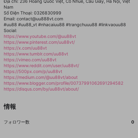
mellow-fanの
mellow-fanの
利用規約
利用規約
・
・
プライバシーポリシー
プライバシーポリシー
・
・
外部
外部
Địa chỉ: 236 Hoàng Quốc Việt, Cổ Nhuế, Cầu Giấy, Hà Nội, Việt
登録
外部サービスとのID連携に関する同意事項
サービスとのID連携に関する同意事項
サービスとのID連携に関する同意事項
に同意頂いた上
に同意頂いた上
閉じる
ねずみ講やマルチ商法
Nam
動画プレイリストを選択
アカウント作成
で、次にお進みください
で、次にお進みください
Số Điện Thoại: 0326830999
誤解を招く配信設定
Email: contact@uu888vt.com
あとで登録
Discordとは？
Discordに参加する
#uu88 #uu88_vt #nhacaiuu88 #trangchuuu88 #linkvaouu88
mellow-fanからのお得な情報をメールで受
ゲームの録画禁止区域の配信
Social:
け取る
https://www.youtube.com/@uu88vt
改造版・海賊版ソフトの配信
https://www.pinterest.com/uu88vt/
https://x.com/uu88vt
政治的・宗教的・人種的な内容
https://www.tumblr.com/uu88vt
https://vimeo.com/uu88vt
その他の問題
https://www.reddit.com/user/uu88vt/
https://500px.com/p/uu88vt
https://medium.com/@uu88vt/about
https://www.blogger.com/profile/00737991062691294582
https://disqus.com/by/uu88vt/about/
情報
フォロワー数
0